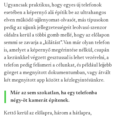
Ugyancsak praktikus, hogy egyes új telefonok
esetében a képernyő alá építik be az ultrahangos
elven működő ujjlenyomat-olvasót, más típusokon
pedig az ujjunk jellegzetességeit leolvasó szenzor
oldalra kerül a többi gomb mellé, hogy az előlapon
semmi se zavarja a „kilátást”. Van már olyan telefon
is, amelyet a képernyő megérintése nélkül, csupán
a kezünkkel végzett gesztussal is lehet vezérelni, a
telefon pedig felismeri a célunkat, és például lejjebb
görget a megnyitott dokumentumban, vagy átvált
két megnyitott app között a kézlegyintésünkre.
Már az sem szokatlan, ha egy telefonba
négy-öt kamerát építenek.
Kettő kerül az előlapra, három a hátlapra,