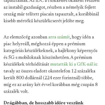
tapasztalnak. Az IDC a csökkenés okaként részben
az instabil gazdaságot, részben a némelyik fejlett
ország már telített piacain tapasztalt, a korábbinál
kisebb mértékű készülékcserét jelölte meg.
Az elemzőcég azonban
arra számít
, hogy idén a
piac helyreáll, méghozzá éppen a prémium
kategóriás készülékeknek, a hajlékony képernyős
és 5G-s mobiloknak köszönhetően. A prémium
készülékek térhódítását
mutatták ki a GfK-nál is
:
tavaly az összes eladott okostelefon 12 százaléka
került 800 dollárnál (224 ezer forintnál) többe,
míg ez az arány két évvel korábban még csupán 8
százalék volt.
Drágábban, de hosszabb időre veszünk