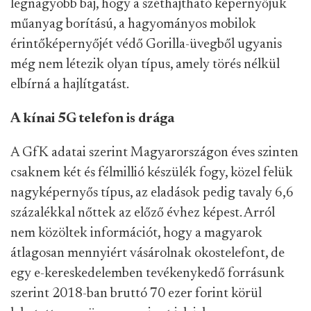
legnagyobb baj, hogy a széthajtható képernyőjük
műanyag borítású, a hagyományos mobilok
érintőképernyőjét védő Gorilla-üvegből ugyanis
még nem létezik olyan típus, amely törés nélkül
elbírná a hajlítgatást.
A kínai 5G telefon is drága
A GfK adatai szerint Magyarországon éves szinten
csaknem két és félmillió készülék fogy, közel felük
nagyképernyős típus, az eladások pedig tavaly 6,6
százalékkal nőttek az előző évhez képest. Arról
nem közöltek információt, hogy a magyarok
átlagosan mennyiért vásárolnak okostelefont, de
egy e-kereskedelemben tevékenykedő forrásunk
szerint 2018-ban bruttó 70 ezer forint körül