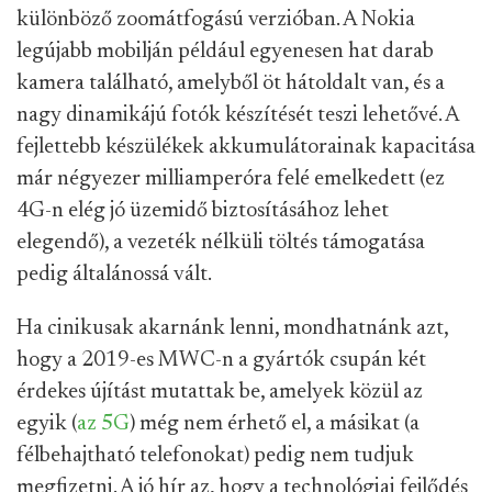
különböző zoomátfogású verzióban. A Nokia
legújabb mobilján például egyenesen hat darab
kamera található, amelyből öt hátoldalt van, és a
nagy dinamikájú fotók készítését teszi lehetővé. A
fejlettebb készülékek akkumulátorainak kapacitása
már négyezer milliamperóra felé emelkedett (ez
4G-n elég jó üzemidő biztosításához lehet
elegendő), a vezeték nélküli töltés támogatása
pedig általánossá vált.
Ha cinikusak akarnánk lenni, mondhatnánk azt,
hogy a 2019-es MWC-n a gyártók csupán két
érdekes újítást mutattak be, amelyek közül az
egyik (
az 5G
) még nem érhető el, a másikat (a
félbehajtható telefonokat) pedig nem tudjuk
megfizetni. A jó hír az, hogy a technológiai fejlődés