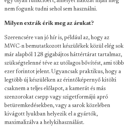
egy olyan funkcióért, amelyet hálózat híján még
nem fogunk tudni sehol sem használni.
Milyen extrák érik meg az árukat?
Szerencsére van jó hír is, például az, hogy az
MWC-n bemutatkozott készülékek közül elég sok
már alapból 128 gigabájtos háttértárat tartalmaz,
szükségtelenné téve az utólagos bővítést, ami több
ezer forintot jelent. Ugyancsak praktikus, hogy a
legtöbb új készüléken az érintőképernyő kitölti
csaknem a teljes előlapot, a kamerát és más
szenzorokat csepp vagy szigetformájú apró
betüremkedésekben, vagy a sarok közelében
kivágott lyukban helyezik el a gyártók,
maximalizálva a helykihasználást.