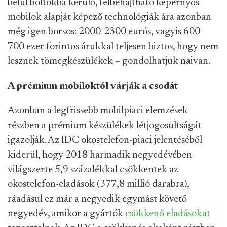
belül boltokba kerülő, félbehajtható képernyős
mobilok alapját képező technológiák ára azonban
még igen borsos: 2000-2300 eurós, vagyis 600-
700 ezer forintos árukkal teljesen biztos, hogy nem
lesznek tömegkészülékek – gondolhatjuk naivan.
A prémium mobiloktól várják a csodát
Azonban a legfrissebb mobilpiaci elemzések
részben a prémium készülékek létjogosultságát
igazolják. Az IDC okostelefon-piaci jelentéséből
kiderül, hogy 2018 harmadik negyedévében
világszerte 5,9 százalékkal csökkentek az
okostelefon-eladások (377,8 millió darabra),
ráadásul ez már a negyedik egymást követő
negyedév, amikor a gyártók
csökkenő eladásokat