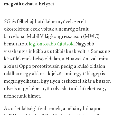
megváltozhat a helyzet.
5G és félbehajtható képernyővel szerelt
okostelefon: ezek voltak a nemrég zárult
barcelonai Mobil Világkongresszuson (MWC)
bemutatott
legfontosabb újítások
. Nagyobb
visszhangja inkább az utóbbiaknak volt: a Samsung
készülékének belső oldalán, a Huawei-én, valamint
a kínai Oppo prototípusán pedig a külső oldalon
található egy akkora kijelző, amit egy táblagép is
megirigyelhetne. Egy ilyen eszközzel akár a buszon
ülve is nagy képernyőn olvashatunk híreket vagy
nézhetünk filmet.
Az ötlet kétségkívül remek, a néhány hónapon