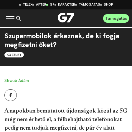
TELEX
AFTER
G7
KARAKTER
TÁMOGATÁS
SHOP
Támogatás
Szupermobilok érkeznek, de ki fogja
megfizetni őket?
KÖZÉLET
Straub Ádám
A napokban bemutatott újdonságok közül az 5G
még nem érhető el, a félbehajtható telefonokat
pedig nem tudjuk megfizetni, de pár év alatt