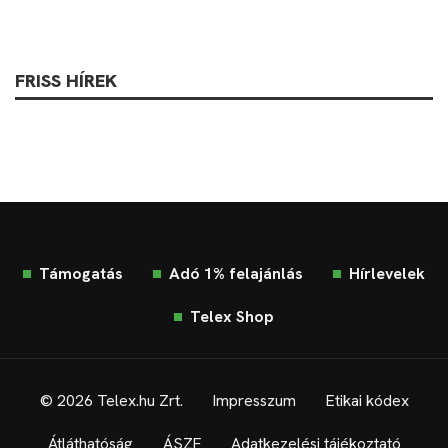
FRISS HÍREK
Támogatás
Adó 1% felajánlás
Hírlevelek
Telex Shop
© 2026 Telex.hu Zrt.
Impresszum
Etikai kódex
Átláthatóság
ÁSZF
Adatkezelési tájékoztató