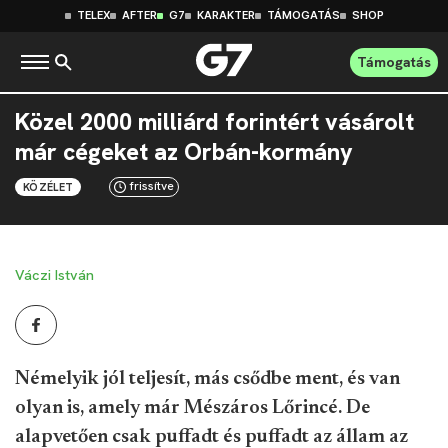
TELEX
AFTER
G7
KARAKTER
TÁMOGATÁS
SHOP
Támogatás
Közel 2000 milliárd forintért vásárolt
már cégeket az Orbán-kormány
frissítve
KÖZÉLET
Váczi István
Némelyik jól teljesít, más csődbe ment, és van
olyan is, amely már Mészáros Lőrincé. De
alapvetően csak puffadt és puffadt az állam az