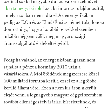
ózdinál sokkal nagyobb dunaújvárosi acélművet
akarta megvásárolni
az ukrán-orosz tulajdonosától,
amely azonban nem adta el. Az energetikában
pedig az E.On és az Elmű/Émász német tulajdonosa
döntött úgy, hogy a korábbi tervekkel szemben
inkább mégsem válik meg magyarországi
áramszolgáltató érdekeltségeitől.
Pedig ha valahol, az energetikában igazán nem
sajnálta a pénzt a kormány 2010 után a
vásárlásokra. A Mol ötödének megszerzése közel
600 milliárd forintba került, ezzel ez a legtöbbe
kerülő állami vétel. Ezen a nem kis áron sikerült
elejét venni a legnagyobb magyar céggel szembeni
további ellenséges felvásárlási kísérleteknek, és