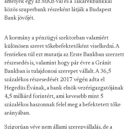
amelyek egy az MKB-val és a Takarékbankkal
közös szuperbank részeként látják a Budapest
Bank jövőjét.
A kormány a pénzügyi szektorban valamiért
különösen szeret tőkebefektetőként viselkedni. A
fentieken túl ezt mutatja az Erste Bankban szerzett
részesedés is, valamint hogy pár évre a Gránit
Bankban is tulajdonosi szerepet vállalt. A 36,5
százalékos részesedését 2017 végén adta el
Hegedüs Évának, a bank elnök-vezérigazgatójának
4,5 milliárd forintért, ami kevesebb mint 5
százalékos haszonnak felel meg a befektetett tőke
arányában.
Szigorúan véve nem állami szerepvállalás, de a