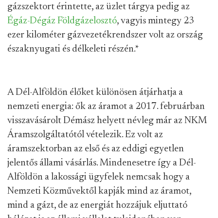
gázszektort érintette, az üzlet tárgya pedig az
Égáz-Dégáz Földgázelosztó
, vagyis mintegy 23
ezer kilométer gázvezetékrendszer volt az ország
északnyugati és délkeleti részén.
*
A Dél-Alföldön élőket különösen átjárhatja a
nemzeti energia: ők az áramot a 2017. februárban
visszavásárolt Démász helyett névleg már az NKM
Áramszolgáltatótól vételezik. Ez volt az
áramszektorban az első és az eddigi egyetlen
jelentős állami vásárlás. Mindenesetre így a Dél-
Alföldön a lakossági ügyfelek nemcsak hogy a
Nemzeti Közművektől kapják mind az áramot,
mind a gázt, de az energiát hozzájuk eljuttató