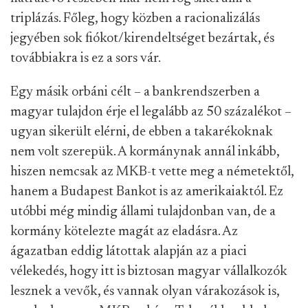
triplázás. Főleg, hogy közben a racionalizálás
jegyében sok fiókot/kirendeltséget bezártak, és
továbbiakra is ez a sors vár.
Egy másik orbáni célt – a bankrendszerben a
magyar tulajdon érje el legalább az 50 százalékot –
ugyan sikerült elérni, de ebben a takarékoknak
nem volt szerepük. A kormánynak annál inkább,
hiszen nemcsak az MKB-t vette meg a németektől,
hanem a Budapest Bankot is az amerikaiaktól. Ez
utóbbi még mindig állami tulajdonban van, de a
kormány kötelezte magát az eladásra. Az
ágazatban eddig látottak alapján az a piaci
vélekedés, hogy itt is biztosan magyar vállalkozók
lesznek a vevők, és vannak olyan várakozások is,