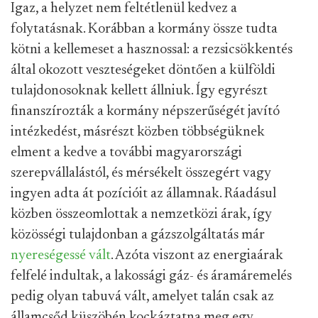
Igaz, a helyzet nem feltétlenül kedvez a
folytatásnak. Korábban a kormány össze tudta
kötni a kellemeset a hasznossal: a rezsicsökkentés
által okozott veszteségeket döntően a külföldi
tulajdonosoknak kellett állniuk. Így egyrészt
finanszírozták a kormány népszerűségét javító
intézkedést, másrészt közben többségüknek
elment a kedve a további magyarországi
szerepvállalástól, és mérsékelt összegért vagy
ingyen adta át pozícióit az államnak. Ráadásul
közben összeomlottak a nemzetközi árak, így
közösségi tulajdonban a gázszolgáltatás már
nyereségessé vált
. Azóta viszont az energiaárak
felfelé indultak, a lakossági gáz- és áramáremelés
pedig olyan tabuvá vált, amelyet talán csak az
államcsőd küszöbén kockáztatna meg egy