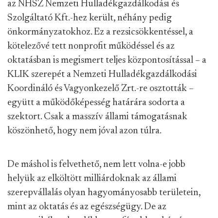
az NHSZ Nemzeti Hulladékgazdálkodási és
Szolgáltató Kft.-hez került, néhány pedig
önkormányzatokhoz. Ez a rezsicsökkentéssel, a
kötelezővé tett nonprofit működéssel és az
oktatásban is megismert teljes központosítással – a
KLIK szerepét a Nemzeti Hulladékgazdálkodási
Koordináló és Vagyonkezelő Zrt.-re osztották –
együtt a működőképesség határára sodorta a
szektort. Csak a masszív állami támogatásnak
köszönhető, hogy nem jóval azon túlra.
De máshol is felvethető, nem lett volna-e jobb
helyük az elköltött milliárdoknak az állami
szerepvállalás olyan hagyományosabb területein,
mint az oktatás és az egészségügy. De az