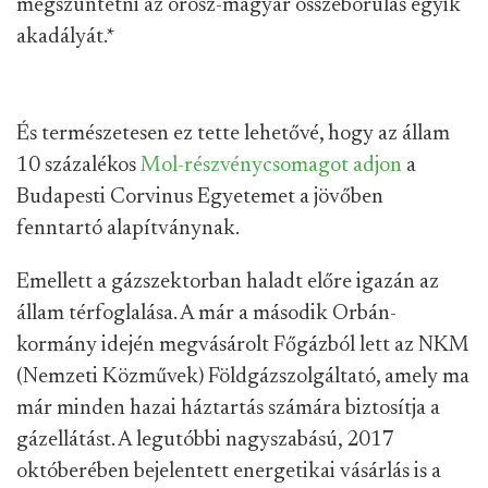
megszüntetni az orosz-magyar összeborulás egyik
akadályát.
*
És természetesen ez tette lehetővé, hogy az állam
10 százalékos
Mol-részvénycsomagot adjon
a
Budapesti Corvinus Egyetemet a jövőben
fenntartó alapítványnak.
Emellett a gázszektorban haladt előre igazán az
állam térfoglalása. A már a második Orbán-
kormány idején megvásárolt Főgázból lett az NKM
(Nemzeti Közművek) Földgázszolgáltató, amely ma
már minden hazai háztartás számára biztosítja a
gázellátást. A legutóbbi nagyszabású, 2017
októberében bejelentett energetikai vásárlás is a