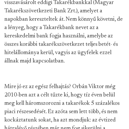
visszavásárolt eddigi Takarékbankkal (Magyar
Takarékszövetkezeti Bank Zrt.), amelyet a
napokban kereszteltek át. Nem könnyű követni, de
a lényeg, hogy a Takarékbank nevet az a
kereskedelmi bank fogja használni, amelybe az
összes korábbi takarékszövetkezet teljes betét- és
hitelállománya kerül, vagyis az ügyfelek ezzel
állnak majd kapcsolatban.
Mire jó ez az egész felhajtás? Orbán Viktor még
2010-ben azt a célt tűzte ki, hogy tíz éven belül
meg kell háromszorozni a takarékok 5 százalékos
piaci részesedését. Ez azóta sem lett több, és nem
kockáztatunk sokat, ha azt mondjuk: az évtized
hátralévő részében már nem fog sikerülni a