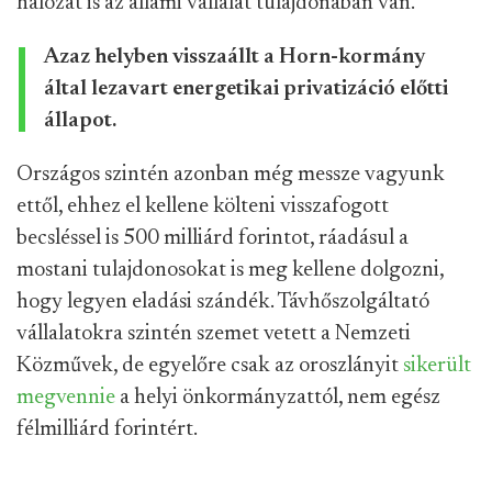
hálózat is az állami vállalat tulajdonában van.
Azaz helyben visszaállt a Horn-kormány
által lezavart energetikai privatizáció előtti
állapot.
Országos szintén azonban még messze vagyunk
ettől, ehhez el kellene költeni visszafogott
becsléssel is 500 milliárd forintot, ráadásul a
mostani tulajdonosokat is meg kellene dolgozni,
hogy legyen eladási szándék. Távhőszolgáltató
vállalatokra szintén szemet vetett a Nemzeti
Közművek, de egyelőre csak az oroszlányit
sikerült
megvennie
a helyi önkormányzattól, nem egész
félmilliárd forintért.