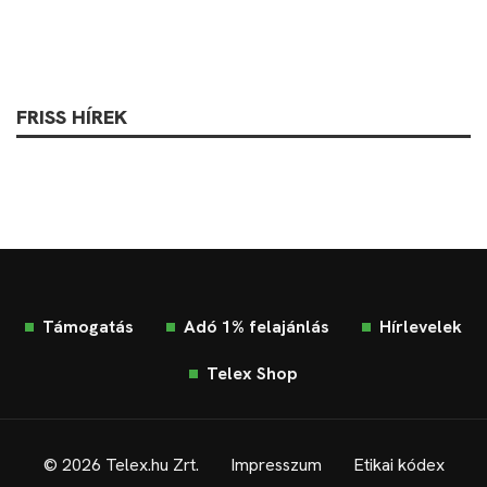
FRISS HÍREK
Támogatás
Adó 1% felajánlás
Hírlevelek
Telex Shop
© 2026 Telex.hu Zrt.
Impresszum
Etikai kódex