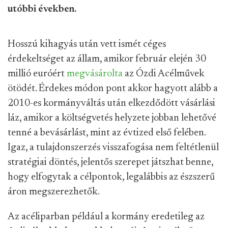
utóbbi években.
Hosszú kihagyás után vett ismét céges
érdekeltséget az állam, amikor február elején 30
millió euróért
megvásárolta
az Ózdi Acélművek
ötödét. Érdekes módon pont akkor hagyott alább a
2010-es kormányváltás után elkezdődött vásárlási
láz, amikor a költségvetés helyzete jobban lehetővé
tenné a bevásárlást, mint az évtized első felében.
Igaz, a tulajdonszerzés visszafogása nem feltétlenül
stratégiai döntés, jelentős szerepet játszhat benne,
hogy elfogytak a célpontok, legalábbis az észszerű
áron megszerezhetők.
Az acéliparban például a kormány eredetileg az