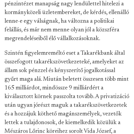
pénzintézet manapság nagy lendülettel hitelezi a
kormányközeli üzletembereket, de kérdés, ellenálló
lenne-e egy válságnak, ha változna a politikai
felállás, és már nem menne olyan jól a közszféra
megrendeléseiből élő vállalkozásoknak.
Szintén figyelemreméltó eset a Takarékbank által
összefogott takarékszövetkezeteké, amelyeket az
állam sok pénzzel és kényszerítő jogalkotással
gyűrt maga alá. Miután beletett összesen több mint
165 milliárdot, mindössze 9 milliárdért a
kiválasztott körnek passzolta tovább. A privatizáció
után ugyan jórészt maguk a takarékszövetkezetek
és a hozzájuk köthető magánszemélyek, vezetők
lettek a tulajdonosok, de kiemelkedik közülük a
Mészáros Lőrinc köreihez sorolt Vida József, a