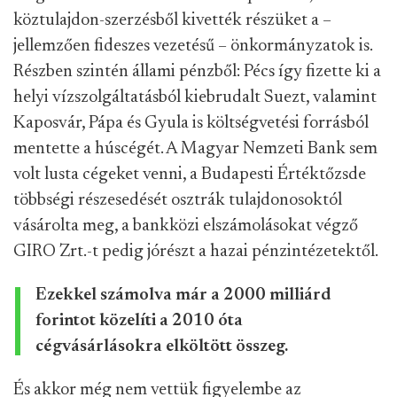
köztulajdon-szerzésből kivették részüket a –
jellemzően fideszes vezetésű – önkormányzatok is.
Részben szintén állami pénzből: Pécs így fizette ki a
helyi vízszolgáltatásból kiebrudalt Suezt, valamint
Kaposvár, Pápa és Gyula is költségvetési forrásból
mentette a húscégét. A Magyar Nemzeti Bank sem
volt lusta cégeket venni, a Budapesti Értéktőzsde
többségi részesedését osztrák tulajdonosoktól
vásárolta meg, a bankközi elszámolásokat végző
GIRO Zrt.-t pedig jórészt a hazai pénzintézetektől.
Ezekkel számolva már a 2000 milliárd
forintot közelíti a 2010 óta
cégvásárlásokra elköltött összeg.
És akkor még nem vettük figyelembe az