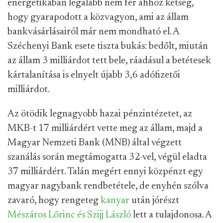
energetikában legalább nem fér ahhoz kétség,
hogy gyarapodott a közvagyon, ami az állam
bankvásárlásairól már nem mondható el. A
Széchenyi Bank esete tiszta bukás: bedőlt, miután
az állam 3 milliárdot tett bele, ráadásul a betétesek
kártalanítása is elnyelt újabb 3,6 adófizetői
milliárdot.
Az ötödik legnagyobb hazai pénzintézetet, az
MKB-t 17 milliárdért vette meg az állam, majd a
Magyar Nemzeti Bank (MNB) által végzett
szanálás során megtámogatta 32-vel, végül eladta
37 milliárdért. Talán megért ennyi közpénzt egy
magyar nagybank rendbetétele, de enyhén szólva
zavaró, hogy rengeteg
kanyar
után jórészt
Mészáros Lőrinc és Szijj László
lett a tulajdonosa. A