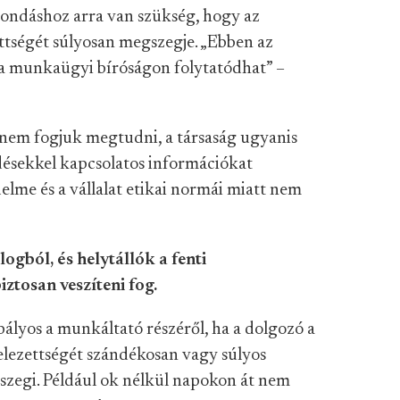
lmondáshoz arra van szükség, hogy az
ettségét súlyosan megszegje. „Ebben az
y a munkaügyi bíróságon folytatódhat” –
 nem fogjuk megtudni, a társaság ugyanis
ésekkel kapcsolatos információkat
elme és a vállalat etikai normái miatt nem
gból, és helytállók a fenti
ztosan veszíteni fog.
ályos a munkáltató részéről, ha a dolgozó a
lezettségét szándékosan vagy súlyos
zegi. Például ok nélkül napokon át nem