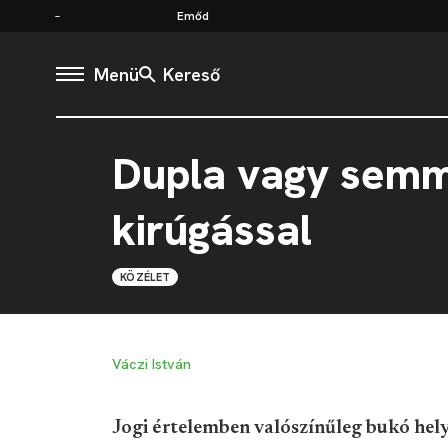
Emőd
Menü
Kereső
Dupla vagy semmi
kirúgással
KÖZÉLET
Váczi István
Jogi értelemben valószínűleg bukó hel