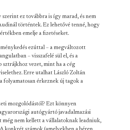
 szerint ez továbbra is így marad, és nem
Audinál történtek. Ez lehetővé tenné, hogy
értékben emelje a fizetéseket.
eménykedés ezúttal – a megváltozott
gulatban – visszafelé sül el, és a
sztrájkhoz vezet, mint ha a cég
selethez. Erre utalhat László Zoltán
óta folyamatosan érkeznek új tagok a
ezeti mozgolódástól? Ezt könnyen
gyarországi autógyártó javadalmazási
at még nem kellett a vállalatoknak leadniuk,
k. A konkrét számok (amelyekben a béren