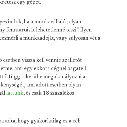
retesz egy gépet.
es indok, ha a munkavállaló „olyan
 fenntartását lehetetlenné teszi”. Ilyen
becsmérli a munkaadóját, vagy súlyosan vét a
 esetben vissza kell vennie az illetőt
izetnie, ami egy ekkora cégnél bagatell
ttól függ, sikerül-e megakadályozni a
ékenységét, ami adott esetben olyan
nál
láttunk
, és csak 18 százalékos
a adta, hogy gyakorlatilag ez a cél: