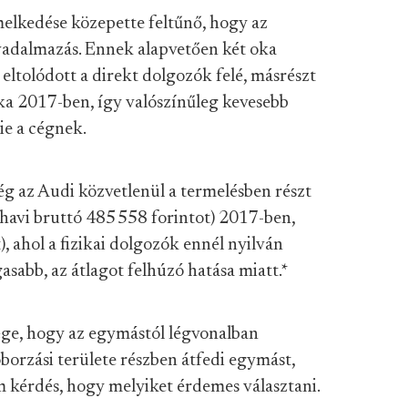
melkedése közepette feltűnő, hogy az
vadalmazás. Ennek alapvetően két oka
eltolódott a direkt dolgozók felé, másrészt
ka 2017-ben, így valószínűleg kevesebb
ie a cégnek.
 az Audi közvetlenül a termelésben részt
 (havi bruttó 485 558 forintot) 2017-ben,
), ahol a fizikai dolgozók ennél nyilván
sabb, az átlagot felhúzó hatása miatt.
*
ége, hogy az egymástól légvonalban
borzási területe részben átfedi egymást,
m kérdés, hogy melyiket érdemes választani.