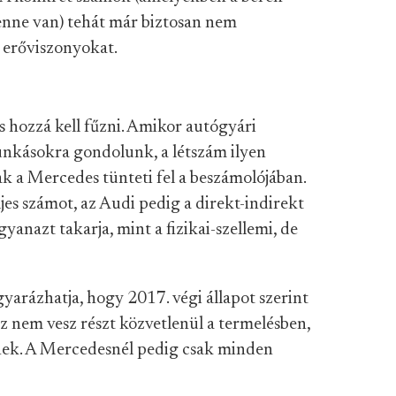
 benne van) tehát már biztosan nem
i erőviszonyokat.
 hozzá kell fűzni. Amikor autógyári
 munkásokra gondolunk, a létszám ilyen
ak a Mercedes tünteti fel a beszámolójában.
es számot, az Audi pedig a direkt-indirekt
gyanazt takarja, mint a fizikai-szellemi, de
arázhatja, hogy 2017. végi állapot szerint
 nem vesz részt közvetlenül a termelésben,
nek. A Mercedesnél pedig csak minden