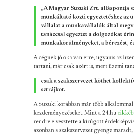
„A Magyar Suzuki Zrt. álláspontja s
munkáltató közti egyeztetéshez az ü
vállalat a munkavállalók által megv
tanáccsal egyeztet a dolgozókat érin
munkakörülményeket, a bérezést, és
A cégnek jó oka van erre, ugyanis az üz
tartani, már csak azért is, mert üzemi ta
csak a szakszervezet köthet kollekt
sztrájkot.
A Suzuki korábban már több alkalommal si
kezdeményezéseket. Mint a 24.hu
cikkéb
rendre elvesztette a kirúgott érdekképvis
azonban a szakszervezet gyenge maradt, í