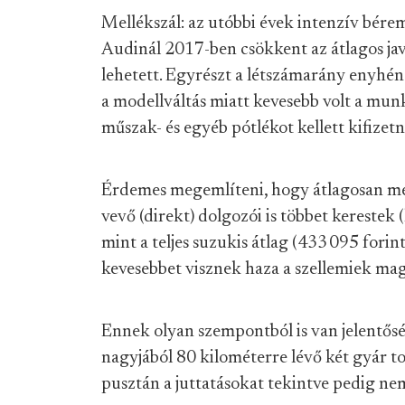
Mellékszál: az utóbbi évek intenzív bére
Audinál 2017-ben csökkent az átlagos ja
lehetett. Egyrészt a létszámarány enyhén 
a modellváltás miatt kevesebb volt a mun
műszak- és egyéb pótlékot kellett kifizetn
Érdemes megemlíteni, hogy átlagosan még
vevő (direkt) dolgozói is többet kerestek
mint a teljes suzukis átlag (433 095 forint
kevesebbet visznek haza a szellemiek maga
Ennek olyan szempontból is van jelentős
nagyjából 80 kilométerre lévő két gyár to
pusztán a juttatásokat tekintve pedig ne