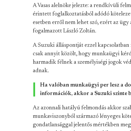
A Vasas alelnöke jelezte: a rendkívüli fe
érintett foglalkoztatásból adódó kötelez
esetben erről nem lehet szó, ezért az üg
fogalmazott László Zoltán.
A Suzuki álláspontját ezzel kapcsolatban
csak annyit közölt, hogy munkaügyi kérd
harmadik félnek a személyiségi jogok véd
adnak.
Ha valóban munkaügyi per lesz a dolo
információk, akkor a Suzuki szinte bi
Az azonnali hatályú felmondás akkor szab
munkaviszonyból származó lényeges köte
gondatlansággal jelentős mértékben megs