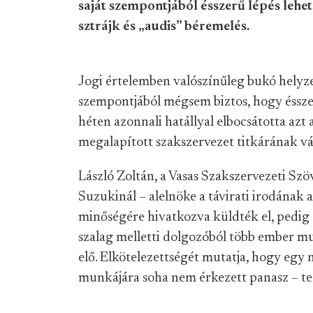
saját szempontjából ésszerű lépés lehete
sztrájk és „audis” béremelés.
Jogi értelemben valószínűleg bukó helyz
szempontjából mégsem biztos, hogy ésszerű
héten azonnali hatállyal elbocsátotta azt 
megalapított szakszervezet titkárának vá
László Zoltán, a Vasas Szakszervezeti Sz
Suzukinál – alelnöke a távirati irodának 
minőségére hivatkozva küldték el, pedig 
szalag melletti dolgozóból több ember mu
elő. Elkötelezettségét mutatja, hogy egy
munkájára soha nem érkezett panasz – te