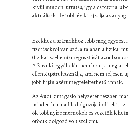
kívül minden juttatás, így a cafeteria is
aktuálisak, de több év kirajzolja az anyag
Ezekhez a számokhoz több megjegyzést is
fizetésekről van szó, általában a fizikai
(fizikai-szellemi) megosztását azonban cs
A Suzuki egyáltalán nem bontja meg a telj
ellentétpárt használja, ami nem teljesen u
jobb híján azért megfeleltethető annak.
Az Audi kimagasló helyzetét részben magy
minden harmadik dolgozója indirekt, azaz
ők többnyire mérnökök és vezetők lehet
ötödik dolgozó volt szellemi.