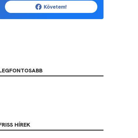
Követem!
LEGFONTOSABB
FRISS HÍREK