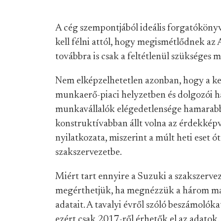
A cég szempontjából ideális forgatókönyv
kell félni attól, hogy megismétlődnek az 
továbbra is csak a feltétlenül szükséges m
Nem elképzelhetetlen azonban, hogy a k
munkaerő-piaci helyzetben és dolgozói han
munkavállalók elégedetlensége hamarabb 
konstruktívabban állt volna az érdekképvi
nyilatkozata, miszerint a múlt heti eset 
szakszervezetbe.
Miért tart ennyire a Suzuki a szakszerv
megérthetjük, ha megnézzük a három ma
adatait. A tavalyi évről szóló beszámolók
ezért csak 2017-ről érhetők el az adato