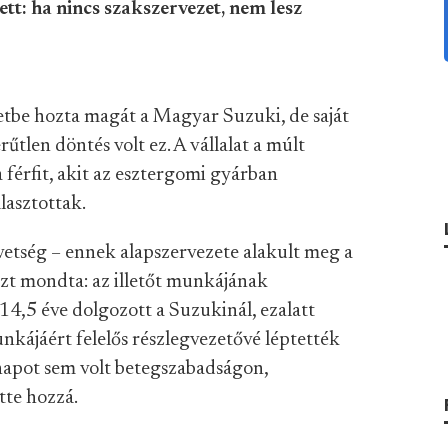
tt: ha nincs szakszervezet, nem lesz
etbe hozta magát a Magyar Suzuki, de saját
tlen döntés volt ez. A vállalat a múlt
a férfit, akit az esztergomi gyárban
lasztottak.
övetség – ennek alapszervezete alakult meg a
azt mondta: az illetőt munkájának
14,5 éve dolgozott a Suzukinál, ezalatt
nkájáért felelős részlegvezetővé léptették
 napot sem volt betegszabadságon,
tte hozzá.