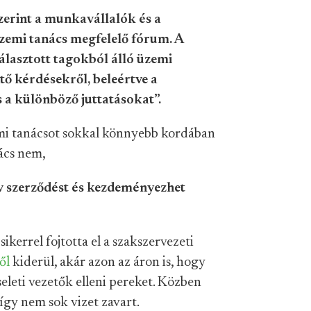
zerint a munkavállalók és a
zemi tanács megfelelő fórum. A
álasztott tagokból álló üzemi
tő kérdésekről, beleértve a
 a különböző juttatásokat”.
emi tanácsot sokkal könnyebb kordában
nács nem,
ív szerződést és kezdeményezhet
kerrel fojtotta el a szakszervezeti
ől
kiderül, akár azon az áron is, hogy
eleti vezetők elleni pereket. Közben
gy nem sok vizet zavart.