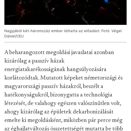
Nagyjából két-háromszáz ember láthatta az előadást. Fotó: Végel
Dániel/CEU
A beharangozott megoldási javaslatai azonban
kizárólag a passzív házak
energiatakarékosságának hangsúlyozására
korlátozódtak. Mutatott képeket németországi és
magyarországi passzív házakról, beszélt a
hatékonyságukról, bizonygatta a technológia
létezését, de valahogy egészen valószínűtlen volt,
ahogy kizárólag az épületek dekarbonizálását
emelte ki megoldásként, miközben pár perce még
az éghajlatváltozás összetettségét mutatta be több