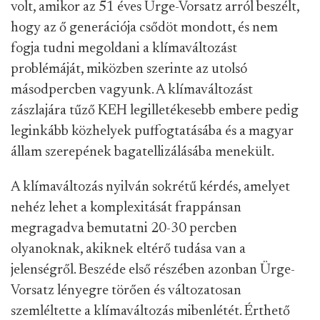
volt, amikor az 51 éves Ürge-Vorsatz arról beszélt,
hogy az ő generációja csődöt mondott, és nem
fogja tudni megoldani a klímaváltozást
problémáját, miközben szerinte az utolsó
másodpercben vagyunk. A klímaváltozást
zászlajára tűző KEH legilletékesebb embere pedig
leginkább közhelyek puffogtatásába és a magyar
állam szerepének bagatellizálásába menekült.
A klímaváltozás nyilván sokrétű kérdés, amelyet
nehéz lehet a komplexitását frappánsan
megragadva bemutatni 20-30 percben
olyanoknak, akiknek eltérő tudása van a
jelenségről. Beszéde első részében azonban Ürge-
Vorsatz lényegre törően és változatosan
szemléltette a klímaváltozás mibenlétét. Érthető