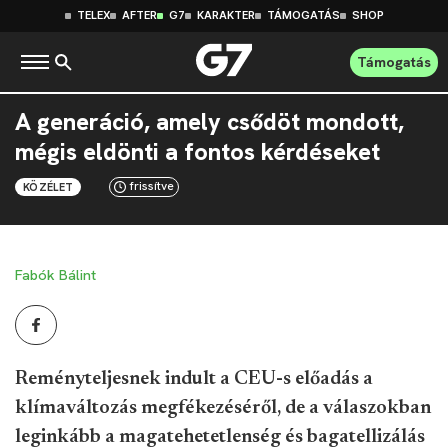
TELEX
AFTER
G7
KARAKTER
TÁMOGATÁS
SHOP
Támogatás
A generáció, amely csődöt mondott,
mégis eldönti a fontos kérdéseket
frissítve
KÖZÉLET
Fabók Bálint
Reményteljesnek indult a CEU-s előadás a
klímaváltozás megfékezéséről, de a válaszokban
leginkább a magatehetetlenség és bagatellizálás