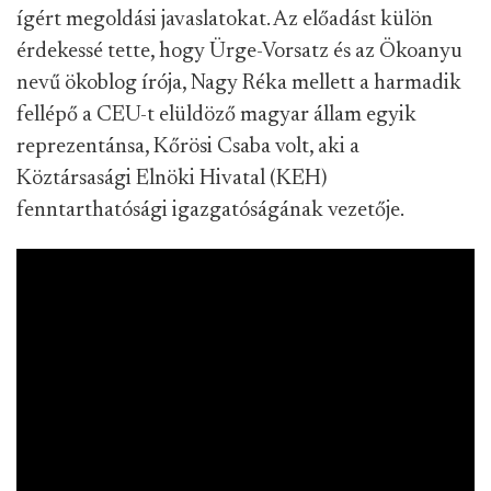
ígért megoldási javaslatokat. Az előadást külön
érdekessé tette, hogy Ürge-Vorsatz és az Ökoanyu
nevű ökoblog írója, Nagy Réka mellett a harmadik
fellépő a CEU-t elüldöző magyar állam egyik
reprezentánsa, Kőrösi Csaba volt, aki a
Köztársasági Elnöki Hivatal (KEH)
fenntarthatósági igazgatóságának vezetője.