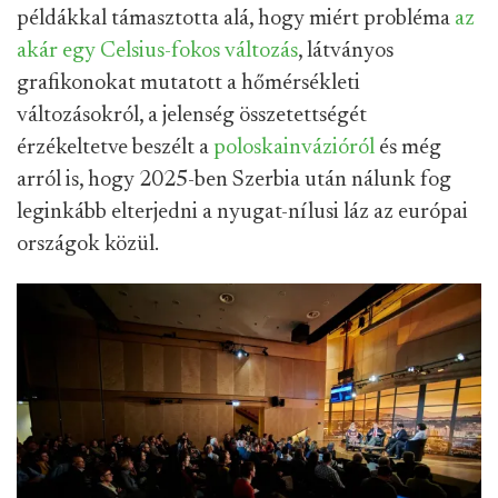
példákkal támasztotta alá, hogy miért probléma
az
akár egy Celsius-fokos változás
, látványos
grafikonokat mutatott a hőmérsékleti
változásokról, a jelenség összetettségét
érzékeltetve beszélt a
poloskainvázióról
és még
arról is, hogy 2025-ben Szerbia után nálunk fog
leginkább elterjedni a nyugat-nílusi láz az európai
országok közül.