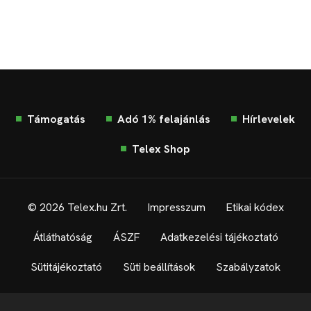
Támogatás
Adó 1% felajánlás
Hírlevelek
Telex Shop
© 2026 Telex.hu Zrt.
Impresszum
Etikai kódex
Átláthatóság
ÁSZF
Adatkezelési tájékoztató
Sütitájékoztató
Süti beállítások
Szabályzatok
Kommentelési szabályzat
Telex Sales