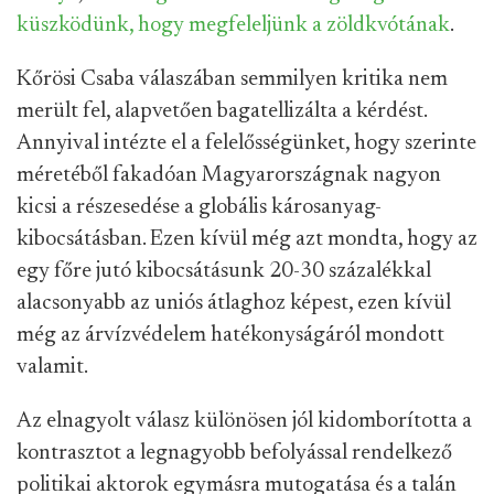
küszködünk, hogy megfeleljünk a zöldkvótának
.
Kőrösi Csaba válaszában semmilyen kritika nem
merült fel, alapvetően bagatellizálta a kérdést.
Annyival intézte el a felelősségünket, hogy szerinte
méretéből fakadóan Magyarországnak nagyon
kicsi a részesedése a globális károsanyag-
kibocsátásban. Ezen kívül még azt mondta, hogy az
egy főre jutó kibocsátásunk 20-30 százalékkal
alacsonyabb az uniós átlaghoz képest, ezen kívül
még az árvízvédelem hatékonyságáról mondott
valamit.
Az elnagyolt válasz különösen jól kidomborította a
kontrasztot a legnagyobb befolyással rendelkező
politikai aktorok egymásra mutogatása és a talán