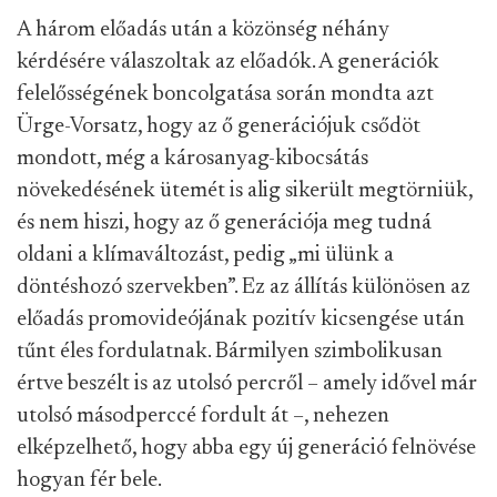
A három előadás után a közönség néhány
kérdésére válaszoltak az előadók. A generációk
felelősségének boncolgatása során mondta azt
Ürge-Vorsatz, hogy az ő generációjuk csődöt
mondott, még a károsanyag-kibocsátás
növekedésének ütemét is alig sikerült megtörniük,
és nem hiszi, hogy az ő generációja meg tudná
oldani a klímaváltozást, pedig „mi ülünk a
döntéshozó szervekben”. Ez az állítás különösen az
előadás promovideójának pozitív kicsengése után
tűnt éles fordulatnak. Bármilyen szimbolikusan
értve beszélt is az utolsó percről – amely idővel már
utolsó másodperccé fordult át –, nehezen
elképzelhető, hogy abba egy új generáció felnövése
hogyan fér bele.