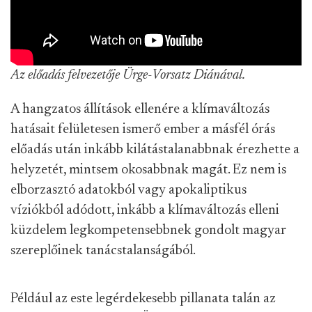
Az előadás felvezetője Ürge-Vorsatz Diánával.
A hangzatos állítások ellenére a klímaváltozás
hatásait felületesen ismerő ember a másfél órás
előadás után inkább kilátástalanabbnak érezhette a
helyzetét, mintsem okosabbnak magát. Ez nem is
elborzasztó adatokból vagy apokaliptikus
víziókból adódott, inkább a klímaváltozás elleni
küzdelem legkompetensebbnek gondolt magyar
szereplőinek tanácstalanságából.
Például az este legérdekesebb pillanata talán az