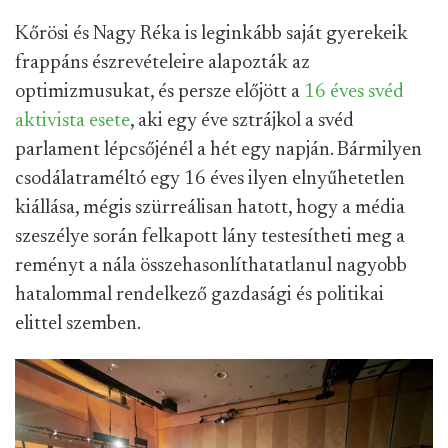
Kőrösi és Nagy Réka is leginkább saját gyerekeik
frappáns észrevételeire alapozták az
optimizmusukat, és persze előjött a
16 éves svéd
aktivista esete
, aki egy éve sztrájkol a svéd
parlament lépcsőjénél a hét egy napján. Bármilyen
csodálatraméltó egy 16 éves ilyen elnyűhetetlen
kiállása, mégis szürreálisan hatott, hogy a média
szeszélye során felkapott lány testesítheti meg a
reményt a nála összehasonlíthatatlanul nagyobb
hatalommal rendelkező gazdasági és politikai
elittel szemben.