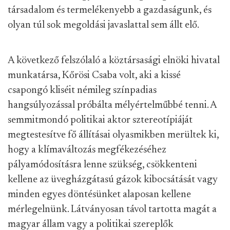
társadalom és termelékenyebb a gazdaságunk, és
olyan túl sok megoldási javaslattal sem állt elő.
A következő felszólaló a köztársasági elnöki hivatal
munkatársa, Kőrösi Csaba volt, aki a kissé
csapongó kliséit némileg színpadias
hangsúlyozással próbálta mélyértelműbbé tenni. A
semmitmondó politikai aktor sztereotípiáját
megtestesítve fő állításai olyasmikben merültek ki,
hogy a klímaváltozás megfékezéséhez
pályamódosításra lenne szükség, csökkenteni
kellene az üvegházgátasú gázok kibocsátását vagy
minden egyes döntésünket alaposan kellene
mérlegelnünk. Látványosan távol tartotta magát a
magyar állam vagy a politikai szereplők