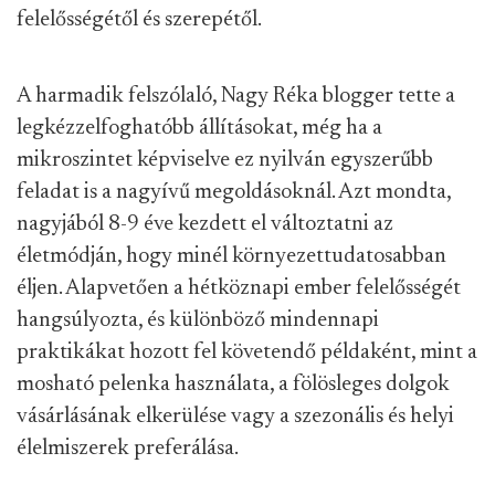
felelősségétől és szerepétől.
A harmadik felszólaló, Nagy Réka blogger tette a
legkézzelfoghatóbb állításokat, még ha a
mikroszintet képviselve ez nyilván egyszerűbb
feladat is a nagyívű megoldásoknál. Azt mondta,
nagyjából 8-9 éve kezdett el változtatni az
életmódján, hogy minél környezettudatosabban
éljen. Alapvetően a hétköznapi ember felelősségét
hangsúlyozta, és különböző mindennapi
praktikákat hozott fel követendő példaként, mint a
mosható pelenka használata, a fölösleges dolgok
vásárlásának elkerülése vagy a szezonális és helyi
élelmiszerek preferálása.