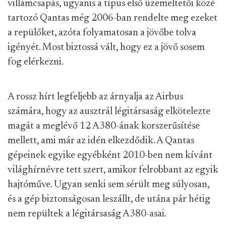
villámcsapás, ugyanis a típus első üzemeltetői közé
tartozó Qantas még 2006-ban rendelte meg ezeket
a repülőket, azóta folyamatosan a jövőbe tolva
igényét. Most biztossá vált, hogy ez a jövő sosem
fog elérkezni.
A rossz hírt legfeljebb az árnyalja az Airbus
számára, hogy az ausztrál légitársaság elkötelezte
magát a meglévő 12 A380-ának korszerűsítése
mellett, ami már az idén elkezdődik. A Qantas
gépeinek egyike egyébként 2010-ben nem kívánt
világhírnévre tett szert, amikor felrobbant az egyik
hajtóműve. Ugyan senki sem sérült meg súlyosan,
és a gép biztonságosan leszállt, de utána pár hétig
nem repültek a légitársaság A380-asai.