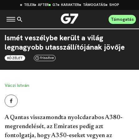
TELEX
AFTER
G7
KARAKTER
TÁMOGATÁS
SHOP
Támogatás
Ismét veszélybe került a világ
legnagyobb utasszállítójának jövője
frissítve
KÖZÉLET
Váczi István
A Qantas visszamondta nyolcdarabos A380-
megrendelését, az Emirates pedig azt
fontolgatja, hogy A350-eseket vegyen az