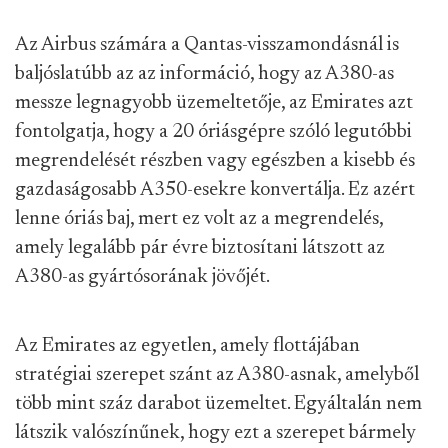
Az Airbus számára a Qantas-visszamondásnál is
baljóslatúbb az az információ, hogy az A380-as
messze legnagyobb üzemeltetője, az Emirates azt
fontolgatja, hogy a 20 óriásgépre szóló legutóbbi
megrendelését részben vagy egészben a kisebb és
gazdaságosabb A350-esekre konvertálja. Ez azért
lenne óriás baj, mert ez volt az a megrendelés,
amely legalább pár évre biztosítani látszott az
A380-as gyártósorának jövőjét.
Az Emirates az egyetlen, amely flottájában
stratégiai szerepet szánt az A380-asnak, amelyből
több mint száz darabot üzemeltet. Egyáltalán nem
látszik valószínűnek, hogy ezt a szerepet bármely