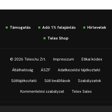
Támogatás
Adó 1% felajánlás
Hírlevelek
Telex Shop
© 2026 Telex.hu Zrt.
Impresszum
Etikai kódex
Átláthatóság
ÁSZF
Adatkezelési tájékoztató
Sütitájékoztató
Süti beállítások
Szabályzatok
Kommentelési szabályzat
Telex Sales