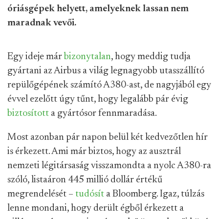
óriásgépek helyett, amelyeknek lassan nem
maradnak vevői.
Egy ideje már
bizonytalan
, hogy meddig tudja
gyártani az Airbus a világ legnagyobb utasszállító
repülőgépének számító A380-ast, de nagyjából egy
évvel ezelőtt úgy tűnt, hogy legalább pár évig
biztosított
a gyártósor fennmaradása.
Most azonban pár napon belül két kedvezőtlen hír
is érkezett. Ami már biztos, hogy az ausztrál
nemzeti légitársaság visszamondta a nyolc A380-ra
szóló, listaáron 445 millió dollár értékű
megrendelését –
tudósít
a Bloomberg. Igaz, túlzás
lenne mondani, hogy derült égből érkezett a