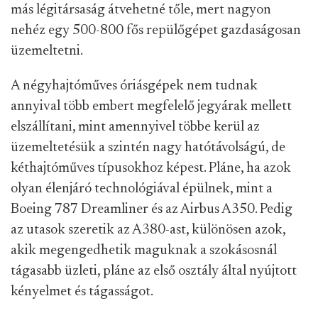
más légitársaság átvehetné tőle, mert nagyon
nehéz egy 500-800 fős repülőgépet gazdaságosan
üzemeltetni.
A négyhajtóműves óriásgépek nem tudnak
annyival több embert megfelelő jegyárak mellett
elszállítani, mint amennyivel többe kerül az
üzemeltetésük a szintén nagy hatótávolságú, de
kéthajtóműves típusokhoz képest. Pláne, ha azok
olyan élenjáró technológiával épülnek, mint a
Boeing 787 Dreamliner és az Airbus A350. Pedig
az utasok szeretik az A380-ast, különösen azok,
akik megengedhetik maguknak a szokásosnál
tágasabb üzleti, pláne az első osztály által nyújtott
kényelmet és tágasságot.