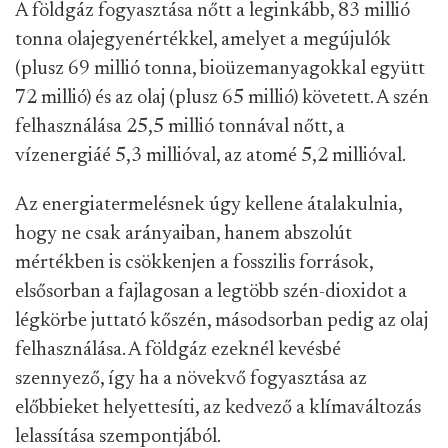
A földgáz fogyasztása nőtt a leginkább, 83 millió
tonna olajegyenértékkel, amelyet a megújulók
(plusz 69 millió tonna, bioüzemanyagokkal együtt
72 millió) és az olaj (plusz 65 millió) követett. A szén
felhasználása 25,5 millió tonnával nőtt, a
vízenergiáé 5,3 millióval, az atomé 5,2 millióval.
Az energiatermelésnek úgy kellene átalakulnia,
hogy ne csak arányaiban, hanem abszolút
mértékben is csökkenjen a fosszilis források,
elsősorban a fajlagosan a legtöbb szén-dioxidot a
légkörbe juttató kőszén, másodsorban pedig az olaj
felhasználása. A földgáz ezeknél kevésbé
szennyező, így ha a növekvő fogyasztása az
előbbieket helyettesíti, az kedvező a klímaváltozás
lelassítása szempontjából.