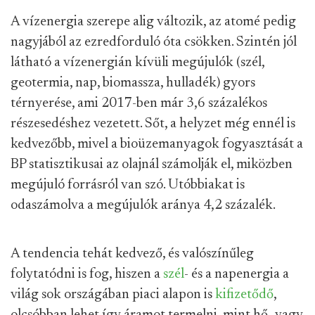
A vízenergia szerepe alig változik, az atomé pedig
nagyjából az ezredforduló óta csökken. Szintén jól
látható a vízenergián kívüli megújulók (szél,
geotermia, nap, biomassza, hulladék) gyors
térnyerése, ami 2017-ben már 3,6 százalékos
részesedéshez vezetett. Sőt, a helyzet még ennél is
kedvezőbb, mivel a bioüzemanyagok fogyasztását a
BP statisztikusai az olajnál számolják el, miközben
megújuló forrásról van szó. Utóbbiakat is
odaszámolva a megújulók aránya 4,2 százalék.
A tendencia tehát kedvező, és valószínűleg
folytatódni is fog, hiszen a
szél
- és a napenergia a
világ sok országában piaci alapon is
kifizetődő
,