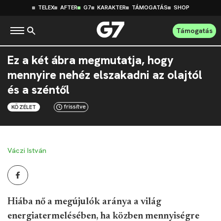
TELEX
AFTER
G7
KARAKTER
TÁMOGATÁS
SHOP
Támogatás
Ez a két ábra megmutatja, hogy
mennyire nehéz elszakadni az olajtól
és a széntől
frissítve
KÖZÉLET
Váczi István
Hiába nő a megújulók aránya a világ
energiatermelésében, ha közben mennyiségre