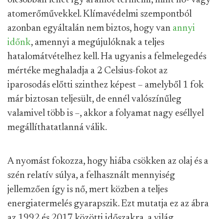
olcsóbban lehet így áramot termelni, mint hő- vagy
atomerőművekkel. Klímavédelmi szempontból
azonban egyáltalán nem biztos, hogy van
annyi
időnk
, amennyi a megújulóknak a teljes
hatalomátvételhez kell. Ha ugyanis a felmelegedés
mértéke meghaladja a 2 Celsius-fokot az
iparosodás előtti szinthez képest – amelyből 1 fok
már biztosan teljesült, de ennél valószínűleg
valamivel több is –, akkor a folyamat nagy eséllyel
megállíthatatlanná válik.
A nyomást fokozza, hogy hiába csökken az olaj és a
szén relatív súlya, a felhasznált mennyiség
jellemzően így is nő, mert közben a teljes
energiatermelés gyarapszik. Ezt mutatja ez az ábra
az 1992 és 2017 közötti időszakra, a világ