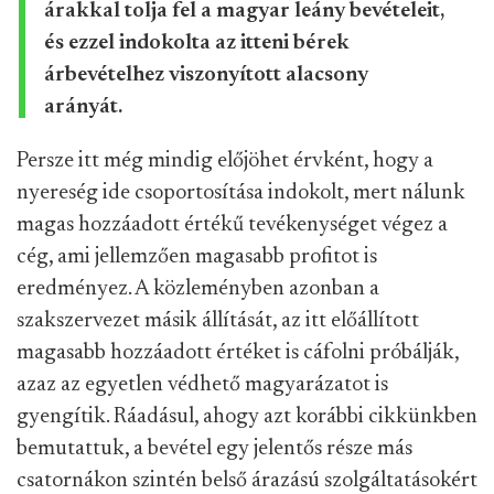
árakkal tolja fel a magyar leány bevételeit,
és ezzel indokolta az itteni bérek
árbevételhez viszonyított alacsony
arányát.
Persze itt még mindig előjöhet érvként, hogy a
nyereség ide csoportosítása indokolt, mert nálunk
magas hozzáadott értékű tevékenységet végez a
cég, ami jellemzően magasabb profitot is
eredményez. A közleményben azonban a
szakszervezet másik állítását, az itt előállított
magasabb hozzáadott értéket is cáfolni próbálják,
azaz az egyetlen védhető magyarázatot is
gyengítik. Ráadásul, ahogy azt korábbi cikkünkben
bemutattuk, a bevétel egy jelentős része más
csatornákon szintén belső árazású szolgáltatásokért