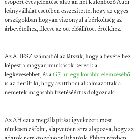
csoport éves jelentése alapján hét különböző Audi
leányvállalat esetében összesítette, hogy az egyes
országokban hogyan viszonyul a bérköltség az
árbevételhez, illetve az ott előállított értékhez.
Az AHFSZ számaiból az látszik, hogy a bevételhez
képest a magyar munkások keresik a
legkevesebbet, és a
G7.hu egy korábbi elemzéséből
is az derült ki, hogy az itthoni alkalmazottak a
németek magasabb fizetéséért is dolgoznak.
Az AH ezt a megállapítást igyekezett most
tételesen cáfolni, alapvetően arra alapozva, hogy az
adatok nem összehasonlíthatóak. Ebben részben