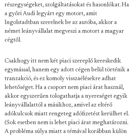
részegységeket, szolgáltatásokat és hasonlókat. Ha
a győri Audi legyárt egy motort, amit
Ingolstadtban szerelnek be az autóba, akkor a
német leányvállalat megveszi a motort a magyar
cégtől.
Csakhogy itt nem két piaci szereplő kereskedik
egymással, hanem egy adott cégen belül történik a
tranzakció, és ez komoly visszaélésekre adhat
lehetőséget. Ha a csoport nem piaci árat használ,
akkor egyszerűen tologathatja a nyereséget egyik
leányvállalattól a másikhoz, amivel az eltérő
adókulcsok miatt rengeteg adófizetést kerülhet el.
(Sok esetben nem is lehet piaci árat meghatározni.
A probléma súlya miatt a témával korábban külön