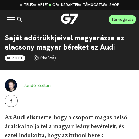
TELEX
AFTER
G7
KARAKTER
TÁMOGATÁS
SHOP
Támogatás
Saját adótrükkjeivel magyarázza az
alacsony magyar béreket az Audi
frissítve
KÖZÉLET
Jandó Zoltán
Az Audi elismerte, hogy a csoport magas belső
árakkal tolja fel a magyar leány bevételeit, és
ezzel indokolta, hogy az itthoni bérek