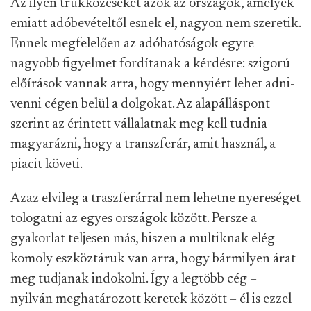
Az ilyen trükközéseket azok az országok, amelyek
emiatt adóbevételtől esnek el, nagyon nem szeretik.
Ennek megfelelően az adóhatóságok egyre
nagyobb figyelmet fordítanak a kérdésre: szigorú
előírások vannak arra, hogy mennyiért lehet adni-
venni cégen belül a dolgokat. Az alapálláspont
szerint az érintett vállalatnak meg kell tudnia
magyarázni, hogy a transzferár, amit használ, a
piacit követi.
Azaz elvileg a traszferárral nem lehetne nyereséget
tologatni az egyes országok között. Persze a
gyakorlat teljesen más, hiszen a multiknak elég
komoly eszköztáruk van arra, hogy bármilyen árat
meg tudjanak indokolni. Így a legtöbb cég –
nyilván meghatározott keretek között – él is ezzel