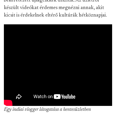
bekeretezett újságcikkek díszítik. Az üzletről
készült videókat érdemes megnézni annak, akit
kicsit is érdekelnek eltérő kultúrák hétköznapjai.
Egy indiai vlogger látogatása a hentesüzletben