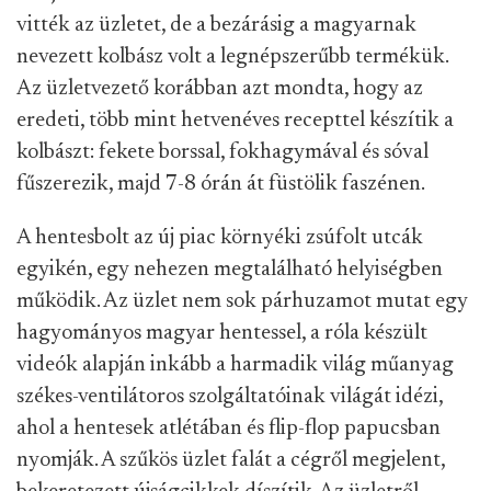
vitték az üzletet, de a bezárásig a magyarnak
nevezett kolbász volt a legnépszerűbb termékük.
Az üzletvezető korábban azt mondta, hogy az
eredeti, több mint hetvenéves recepttel készítik a
kolbászt: fekete borssal, fokhagymával és sóval
fűszerezik, majd 7-8 órán át füstölik faszénen.
A hentesbolt az új piac környéki zsúfolt utcák
egyikén, egy nehezen megtalálható helyiségben
működik. Az üzlet nem sok párhuzamot mutat egy
hagyományos magyar hentessel, a róla készült
videók alapján inkább a harmadik világ műanyag
székes-ventilátoros szolgáltatóinak világát idézi,
ahol a hentesek atlétában és flip-flop papucsban
nyomják. A szűkös üzlet falát a cégről megjelent,