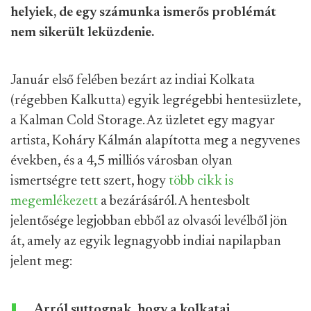
helyiek, de egy számunka ismerős problémát
nem sikerült leküzdenie.
Január első felében bezárt az indiai Kolkata
(régebben Kalkutta) egyik legrégebbi hentesüzlete,
a Kalman Cold Storage. Az üzletet egy magyar
artista, Koháry Kálmán alapította meg a negyvenes
években, és a 4,5 milliós városban olyan
ismertségre tett szert, hogy
több cikk
is
megemlékezett
a bezárásáról. A hentesbolt
jelentősége legjobban ebből az olvasói levélből jön
át, amely az egyik legnagyobb indiai napilapban
jelent meg:
„Arról suttognak, hogy a kolkatai