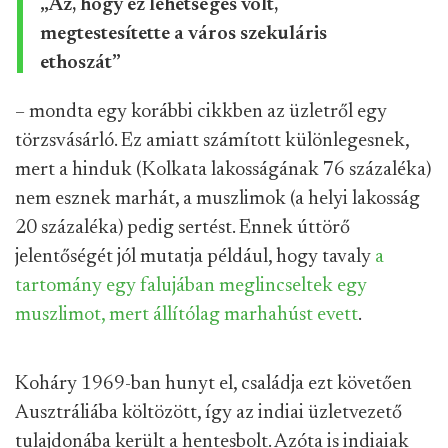
„Az, hogy ez lehetséges volt,
megtestesítette a város szekuláris
ethoszát”
– mondta egy korábbi cikkben az üzletről egy
törzsvásárló. Ez amiatt számított különlegesnek,
mert a hinduk (Kolkata lakosságának 76 százaléka)
nem esznek marhát, a muszlimok (a helyi lakosság
20 százaléka) pedig sertést. Ennek úttörő
jelentőségét jól mutatja például, hogy tavaly
a
tartomány egy falujában meglincseltek egy
muszlimot, mert állítólag marhahúst evett
.
Koháry 1969-ban hunyt el, családja ezt követően
Ausztráliába költözött, így az indiai üzletvezető
tulajdonába került a hentesbolt. Azóta is indiaiak