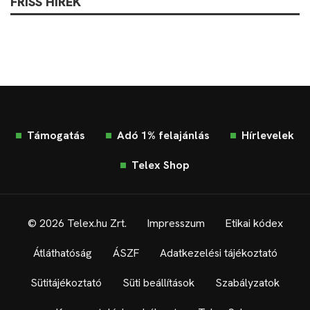
FRISS HÍREK
Támogatás
Adó 1% felajánlás
Hírlevelek
Telex Shop
© 2026 Telex.hu Zrt.
Impresszum
Etikai kódex
Átláthatóság
ÁSZF
Adatkezelési tájékoztató
Sütitájékoztató
Süti beállítások
Szabályzatok