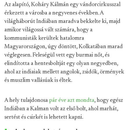
Az alapító, Koháry Kálmán egy vándorcirkusszal
érkezett a városba a negyvenes években. A
világháborút Indiában maradva bekkelte ki, majd
amikor világossá vált számára, hogy a
kommunisták kerültek hatalomra
Magyarországon, úgy döntött, Kolkatában marad
véglegesen. Feleségül vett egy burmai nőt, és
elindította a hentesboltját egy olyan negyedben,
ahol az indiaiak mellett angolok, zsidók, örmények
és muszlim vallásúak is éltek.
A hely tulajdonosa
pár éve azt mondta
, hogy egész
Indiában a Kalman volt az első bolt, ahol marhát,
sertést és csirkét is lehetett kapni.