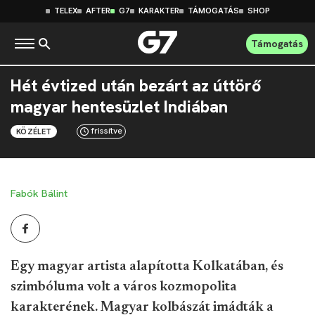
TELEX
AFTER
G7
KARAKTER
TÁMOGATÁS
SHOP
Támogatás
Hét évtized után bezárt az úttörő
magyar hentesüzlet Indiában
frissítve
KÖZÉLET
Fabók Bálint
Egy magyar artista alapította Kolkatában, és
szimbóluma volt a város kozmopolita
karakterének. Magyar kolbászát imádták a