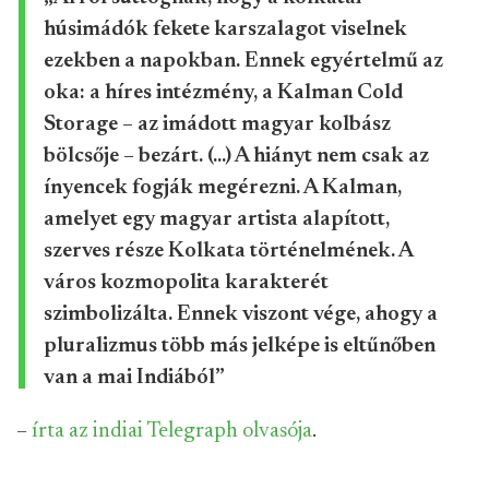
húsimádók fekete karszalagot viselnek
ezekben a napokban. Ennek egyértelmű az
oka: a híres intézmény, a Kalman Cold
Storage – az imádott magyar kolbász
bölcsője – bezárt. (...) A hiányt nem csak az
ínyencek fogják megérezni. A Kalman,
amelyet egy magyar artista alapított,
szerves része Kolkata történelmének. A
város kozmopolita karakterét
szimbolizálta. Ennek viszont vége, ahogy a
pluralizmus több más jelképe is eltűnőben
van a mai Indiából”
–
írta az indiai Telegraph olvasója
.