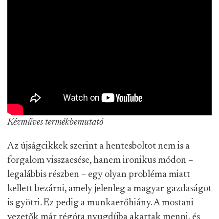
Kézműves termékbemutató
Az újságcikkek szerint a hentesboltot nem is a
forgalom visszaesése, hanem ironikus módon –
legalábbis részben – egy olyan probléma miatt
kellett bezárni, amely jelenleg a magyar gazdaságot
is gyötri. Ez pedig a munkaerőhiány. A mostani
vezetők már régóta nyugdíjba akartak menni, és