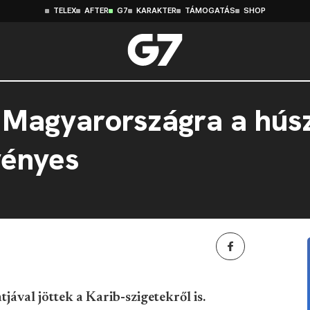
TELEX
AFTER
G7
KARAKTER
TÁMOGATÁS
SHOP
t Magyarországra a hús
vényes
jával jöttek a Karib-szigetekről is.