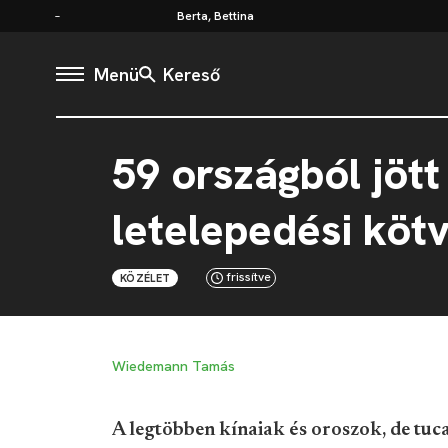
Berta, Bettina
Menü
Kereső
59 országból jöt
letelepedési köt
frissítve
KÖZÉLET
Wiedemann Tamás
A legtöbben kínaiak és oroszok, de tucat