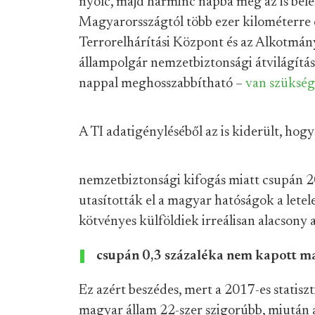
nyolc, majd harminc napba még az is bele
Magyarorsszágtól több ezer kilométerre é
Terrorelhárítási Központ és az Alkotmány
állampolgár nemzetbiztonsági átvilágítá
nappal meghosszabbítható –
van szükség
A TI adatigényléséből az is kiderült, hog
nemzetbiztonsági kifogás miatt csupán 2
utasították el a magyar hatóságok a letele
kötvényes külföldiek irreálisan alacsony 
csupán 0,3 százaléka nem kapott ma
Ez azért beszédes, mert a 2017-es statisz
magyar állam 22-szer szigorúbb, miután a 