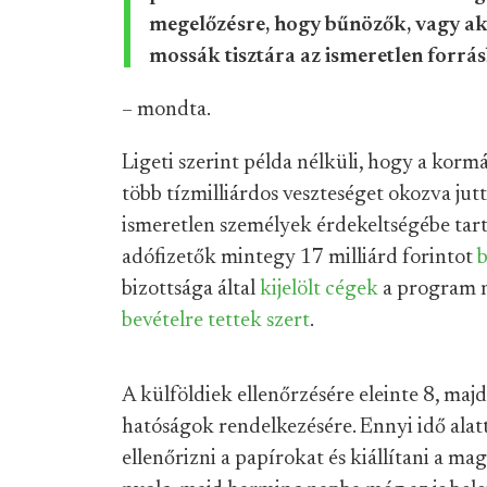
megelőzésre, hogy bűnözők, vagy a
mossák tisztára az ismeretlen forr
– mondta.
Ligeti szerint példa nélküli, hogy a korm
több tízmilliárdos veszteséget okozva ju
ismeretlen személyek érdekeltségébe tar
adófizetők mintegy 17 milliárd forintot
bizottsága által
kijelölt cégek
a program né
bevételre tettek szert
.
A külföldiek ellenőrzésére eleinte 8, maj
hatóságok rendelkezésére. Ennyi idő alatt
ellenőrizni a papírokat és kiállítani a m