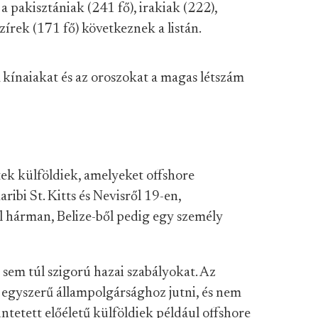
a pakisztániak (241 fő), irakiak (222),
zírek (171 fő) következnek a listán.
. A kínaiakat és az oroszokat a magas létszám
tek külföldiek, amelyeket offshore
ibi St. Kitts és Nevisről 19-en,
 hárman, Belize-ből pedig egy személy
sem túl szigorú hazai szabályokat. Az
egyszerű állampolgársághoz jutni, és nem
üntetett előéletű külföldiek például offshore