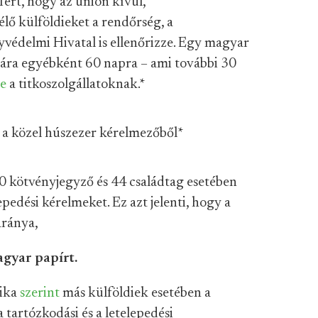
fért, hogy az unión kívül,
lő külföldieket a rendőrség, a
védelmi Hivatal is ellenőrizze. Egy magyar
sára egyébként 60 napra – ami további 30
e
a titkoszolgállatoknak.
*
y a közel húszezer kérelmezőből
*
0 kötvényjegyző és 44 családtag esetében
pedési kérelmeket. Ez azt jelenti, hogy a
aránya,
gyar papírt.
tika
szerint
más külföldiek esetében a
tartózkodási és a letelepedési