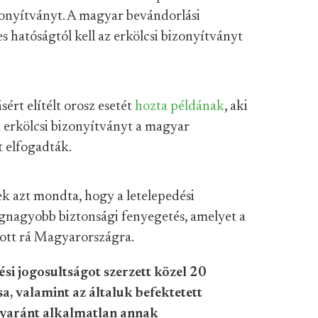
zonyítványt. A magyar bevándorlási
es hatóságtól kell az erkölcsi bizonyítványt
rt elítélt orosz esetét
hozta példának
, aki
zta erkölcsi bizonyítványt a magyar
 elfogadták.
nek azt mondta, hogy a letelepedési
gnagyobb biztonsági fenyegetés, amelyet a
ott rá Magyarországra.
ési jogosultságot szerzett közel 20
a, valamint az általuk befektetett
gyaránt alkalmatlan annak