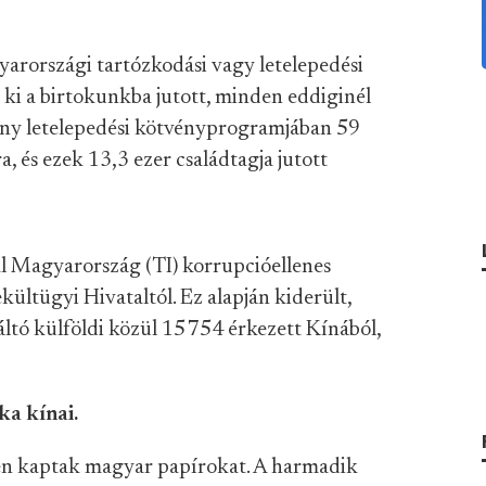
yarországi tartózkodási vagy letelepedési
ki a birtokunkba jutott, minden eddiginél
ny letelepedési kötvényprogramjában 59
 és ezek 13,3 ezer családtagja jutott
l Magyarország (TI) korrupcióellenes
kültügyi Hivataltól. Ez alapján kiderült,
ltó külföldi közül 15 754 érkezett Kínából,
ka kínai.
-en kaptak magyar papírokat. A harmadik