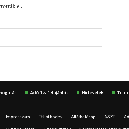
tották el.
mogatás
Adó 1% felajánlás
Hírlevelek
Telex
Impresszum
Etikai kódex
Átláthatóság
ÁSZF
Ad