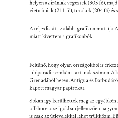
helyen az irániak végeztek (305 fő), majd 
vietnámiak (211 fő), törökök (204 fő) és s
A teljes listát az alábbi grafikon mutatja
miatt kivettem a grafikonból.
Feltűnő, hogy olyan országokból is érkez
adóparadicsomként tartanak számon. A kar
Grenadából heten, Antigua és Barbudáról
kapott magyar papírokat.
Sokan így kerülhették meg az egyébként 
offshore országokban jellemzően nagyon 
is csak az útlevelekkel lehet trükközni. B