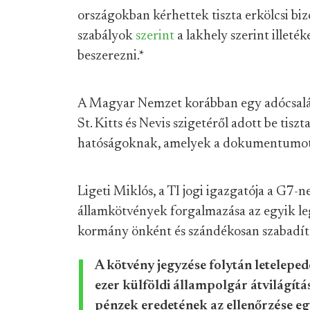
országokban kérhettek tiszta erkölcsi bi
szabályok
szerint
a lakhely szerint illeték
beszerezni.
*
A Magyar Nemzet korábban egy adócsalásé
St. Kitts és Nevis szigetéről adott be tis
hatóságoknak, amelyek a dokumentumot
Ligeti Miklós, a TI jogi igazgatója a G7-
államkötvények forgalmazása az egyik le
kormány önként és szándékosan szabadít
A kötvény jegyzése folytán leteleped
ezer külföldi állampolgár átvilágítás
pénzek eredetének az ellenőrzése e