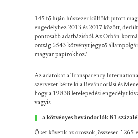
145 fő híján húszezer külföldi jutott mag
engedélyhez 2013 és 2017 között, derült 
pontosabb adatbázisból. Az Orbán-kormá
ország 6543 kötvényt jegyző állampolgára,
magyar papírokhoz.
*
Az adatokat a Transparency Internationa
szervezet kérte ki a Bevándorlási és Mene
hogy a 19 838 letelepedési engedélyt kivá
vagyis
a kötvényes bevándorlók 81 százalé
Őket követik az oroszok, összesen 1265