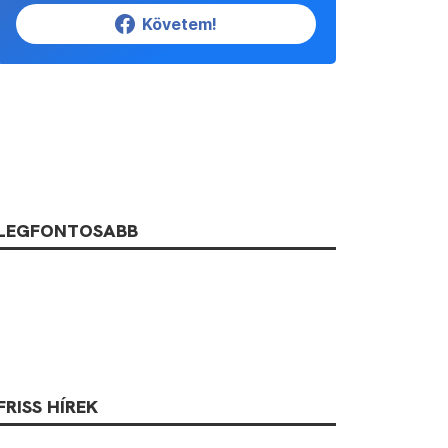
Követem!
LEGFONTOSABB
FRISS HÍREK