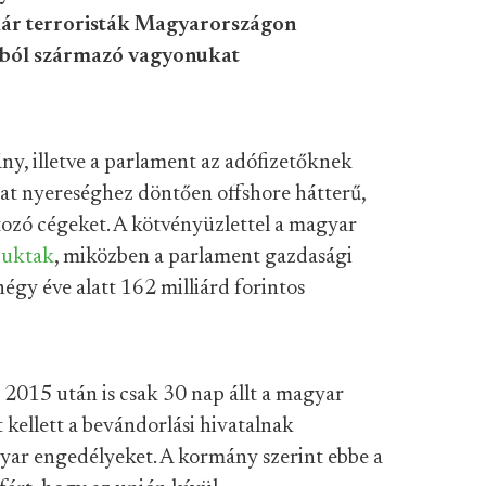
kár terroristák Magyarországon
ásból származó vagyonukat
ány, illetve a parlament az adófizetőknek
ttat nyereséghez döntően offshore hátterű,
tozó cégeket. A kötvényüzlettel a magyar
buktak
, miközben a parlament gazdasági
gy éve alatt 162 milliárd forintos
d 2015 után is csak 30 nap állt a magyar
 kellett a bevándorlási hivatalnak
agyar engedélyeket. A kormány szerint ebbe a