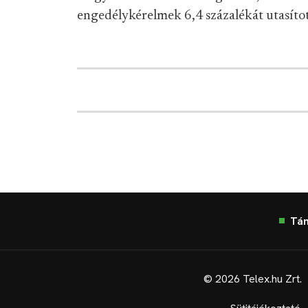
engedélykérelmek 6,4 százalékát utasítot
Tá
© 2026 Telex.hu Zrt.