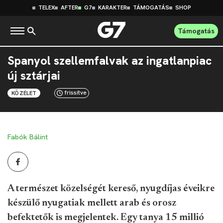
TELEX
AFTER
G7
KARAKTER
TÁMOGATÁS
SHOP
Támogatás
Spanyol szellemfalvak az ingatlanpiac
új sztárjai
frissítve
KÖZÉLET
Fabók Bálint
A természet közelségét kereső, nyugdíjas éveikre
készülő nyugatiak mellett arab és orosz
befektetők is megjelentek. Egy tanya 15 millió