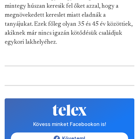
mintegy húszan keresik fel őket azzal, hogy a
megnövekedett kereslet miatt eladnák a
tanyájukat. Ezek főleg olyan 35 és 45 év közöttiek,
akiknek már nincs igazán kötődésük családjuk
egykori lakhelyéhez.
Kövess minket Facebookon is!
Követem!