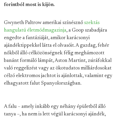
forintból most is kijön.
Gwyneth Paltrow amerikai színésznő
szektás
hangulatú életmódmagazinja
, a Goop szabadjára
engedte a fantáziáját, amikor karácsonyi
ajándéktippekkel látta el olvasóit. A gazdag, fehér
nőkből álló célközönségnek félig meghámozott
banánt formáló lámpát, Aston Martint, zsiráfokkal
való reggelizést vagy az ökotudatos milliárdosokat
célzó elektromos jachtot is ajánlottak, valamint egy
elhagyatott falut Spanyolországban.
A falu – amely inkább egy néhány épületből álló
tanya –, ha nem is lett végül karácsonyi ajándék,