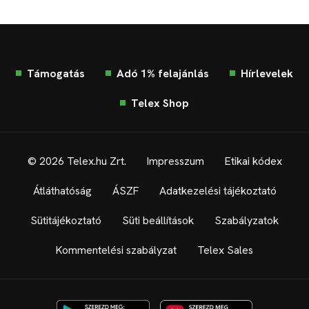
Támogatás
Adó 1% felajánlás
Hírlevelek
Telex Shop
© 2026 Telex.hu Zrt.
Impresszum
Etikai kódex
Átláthatóság
ÁSZF
Adatkezelési tájékoztató
Sütitájékoztató
Süti beállítások
Szabályzatok
Kommentelési szabályzat
Telex Sales