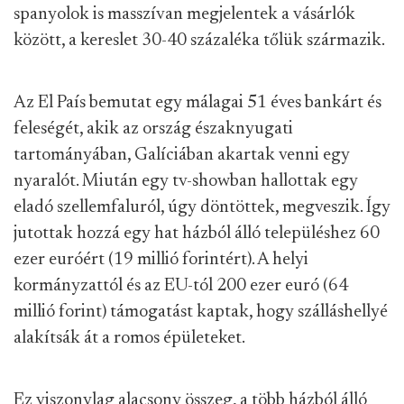
spanyolok is masszívan megjelentek a vásárlók
között, a kereslet 30-40 százaléka tőlük származik.
Az El País bemutat egy málagai 51 éves bankárt és
feleségét, akik az ország északnyugati
tartományában, Galíciában akartak venni egy
nyaralót. Miután egy tv-showban hallottak egy
eladó szellemfaluról, úgy döntöttek, megveszik. Így
jutottak hozzá egy hat házból álló településhez 60
ezer euróért (19 millió forintért). A helyi
kormányzattól és az EU-tól 200 ezer euró (64
millió forint) támogatást kaptak, hogy szálláshellyé
alakítsák át a romos épületeket.
Ez viszonylag alacsony összeg, a több házból álló