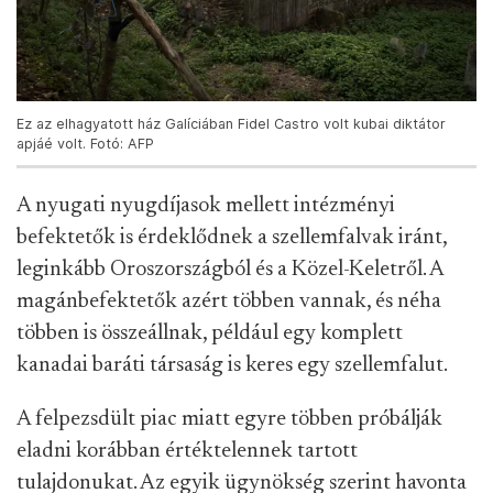
Ez az elhagyatott ház Galíciában Fidel Castro volt kubai diktátor
apjáé volt. Fotó: AFP
A nyugati nyugdíjasok mellett intézményi
befektetők is érdeklődnek a szellemfalvak iránt,
leginkább Oroszországból és a Közel-Keletről. A
magánbefektetők azért többen vannak, és néha
többen is összeállnak, például egy komplett
kanadai baráti társaság is keres egy szellemfalut.
A felpezsdült piac miatt egyre többen próbálják
eladni korábban értéktelennek tartott
tulajdonukat. Az egyik ügynökség szerint havonta