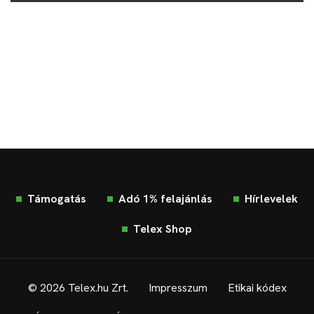
Támogatás
Adó 1% felajánlás
Hírlevelek
Telex Shop
© 2026 Telex.hu Zrt.
Impresszum
Etikai kódex