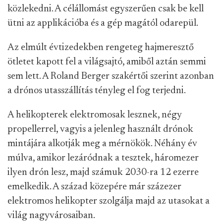
közlekedni. A célállomást egyszerűen csak be kell
ütni az applikációba és a gép magától odarepül.
Az elmúlt évtizedekben rengeteg hajmeresztő
ötletet kapott fel a világsajtó, amiből aztán semmi
sem lett. A Roland Berger szakértői szerint azonban
a drónos utasszállítás tényleg el fog terjedni.
A helikopterek elektromosak lesznek, négy
propellerrel, vagyis a jelenleg használt drónok
mintájára alkotják meg a mérnökök. Néhány év
múlva, amikor lezáródnak a tesztek, háromezer
ilyen drón lesz, majd számuk 2030-ra 12 ezerre
emelkedik. A század közepére már százezer
elektromos helikopter szolgálja majd az utasokat a
világ nagyvárosaiban.