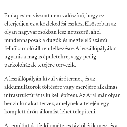
Budapesten viszont nem valószínű, hogy ez
elterjedjen ez a közlekedési eszköz. Elsősorban az
olyan nagyvárosokban lesz népszerű, ahol
mindennaposak a dugók és megfelelő számú
felhőkarcoló áll rendelkezésre. A leszállópályákat
ugyanis a magas épületekre, vagy pedig
parkolóházak tetejére tervezik.
A leszállópályán kívül várótermet, és az
akkumulátorok töltésére vagy cseréjére alkalmas
infrastruktúrát is ki kell építeni. Az Aral már olyan
benzinkutakat tervez, amelynek a tetején egy
komplett drón-állomást lehet telepíteni.
A repülőutak tíz kilométeres távtól érik meg, és a