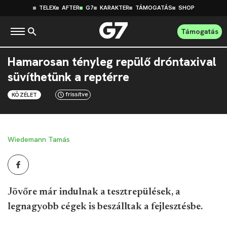
TELEX
AFTER
G7
KARAKTER
TÁMOGATÁS
SHOP
Támogatás
Hamarosan tényleg repülő dróntaxival
süvíthetünk a reptérre
frissítve
KÖZÉLET
Wiedemann Tamás
Jövőre már indulnak a tesztrepülések, a
legnagyobb cégek is beszálltak a fejlesztésbe.