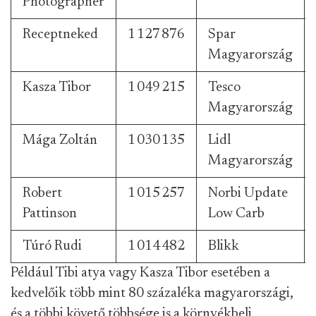
Photographer
Receptneked
1 127 876
Spar
Magyarország
Kasza Tibor
1 049 215
Tesco
Magyarország
Mága Zoltán
1 030 135
Lidl
Magyarország
Robert
1 015 257
Norbi Update
Pattinson
Low Carb
Túró Rudi
1 014 482
Blikk
Például Tibi atya vagy Kasza Tibor esetében a
kedvelőik több mint 80 százaléka magyarországi,
és a többi követő többsége is a környékbeli