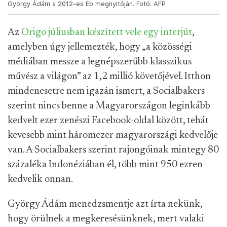
György Ádám a 2012-es Eb megnyitóján. Fotó: AFP
Az
Origo júliusban készített vele egy interjút
,
amelyben úgy jellemezték, hogy „a közösségi
médiában messze a legnépszerűbb klasszikus
művész a világon” az 1,2 millió követőjével. Itthon
mindenesetre nem igazán ismert, a Socialbakers
szerint nincs benne a Magyarországon leginkább
kedvelt ezer zenészi Facebook-oldal között, tehát
kevesebb mint háromezer magyarországi kedvelője
van. A Socialbakers szerint rajongóinak mintegy 80
százaléka Indonéziában él, több mint 950 ezren
kedvelik onnan.
György Ádám menedzsmentje azt írta nekünk,
hogy örülnek a megkeresésünknek, mert valaki