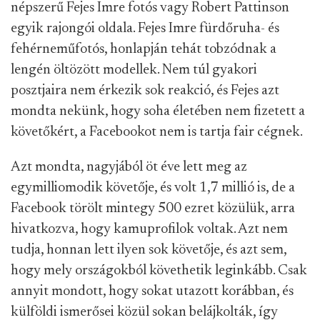
népszerű Fejes Imre fotós vagy Robert Pattinson
egyik rajongói oldala. Fejes Imre fürdőruha- és
fehérneműfotós, honlapján tehát tobzódnak a
lengén öltözött modellek. Nem túl gyakori
posztjaira nem érkezik sok reakció, és Fejes azt
mondta nekünk, hogy soha életében nem fizetett a
követőkért, a Facebookot nem is tartja fair cégnek.
Azt mondta, nagyjából öt éve lett meg az
egymilliomodik követője, és volt 1,7 millió is, de a
Facebook törölt mintegy 500 ezret közülük, arra
hivatkozva, hogy kamuprofilok voltak. Azt nem
tudja, honnan lett ilyen sok követője, és azt sem,
hogy mely országokból követhetik leginkább. Csak
annyit mondott, hogy sokat utazott korábban, és
külföldi ismerősei közül sokan belájkolták, így