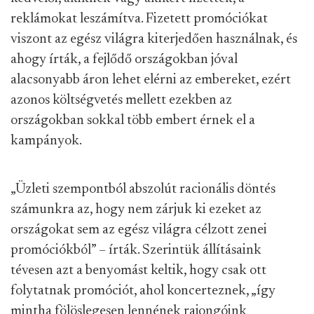
reklámokat leszámítva. Fizetett promóciókat
viszont az egész világra kiterjedően használnak, és
ahogy írták, a fejlődő országokban jóval
alacsonyabb áron lehet elérni az embereket, ezért
azonos költségvetés mellett ezekben az
országokban sokkal több embert érnek el a
kampányok.
„Üzleti szempontból abszolút racionális döntés
számunkra az, hogy nem zárjuk ki ezeket az
országokat sem az egész világra célzott zenei
promóciókból” – írták. Szerintük állításaink
tévesen azt a benyomást keltik, hogy csak ott
folytatnak promóciót, ahol koncerteznek, „így
mintha fölöslegesen lennének rajongóink