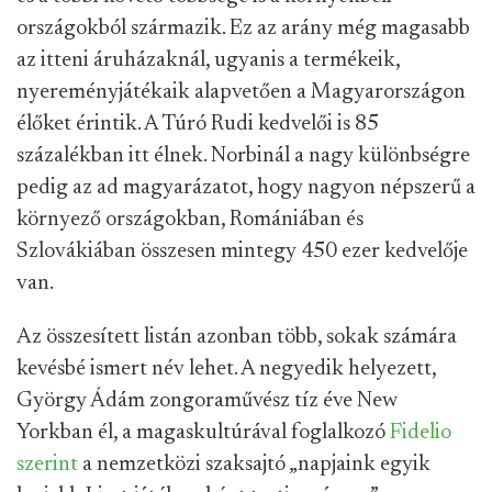
országokból származik. Ez az arány még magasabb
az itteni áruházaknál, ugyanis a termékeik,
nyereményjátékaik alapvetően a Magyarországon
élőket érintik. A Túró Rudi kedvelői is 85
százalékban itt élnek. Norbinál a nagy különbségre
pedig az ad magyarázatot, hogy nagyon népszerű a
környező országokban, Romániában és
Szlovákiában összesen mintegy 450 ezer kedvelője
van.
Az összesített listán azonban több, sokak számára
kevésbé ismert név lehet. A negyedik helyezett,
György Ádám zongoraművész tíz éve New
Yorkban él, a magaskultúrával foglalkozó
Fidelio
szerint
a nemzetközi szaksajtó „napjaink egyik