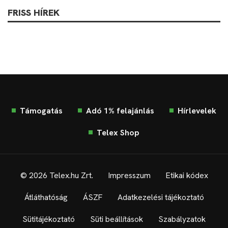
FRISS HÍREK
Támogatás
Adó 1% felajánlás
Hírlevelek
Telex Shop
© 2026 Telex.hu Zrt.
Impresszum
Etikai kódex
Átláthatóság
ÁSZF
Adatkezelési tájékoztató
Sütitájékoztató
Süti beállítások
Szabályzatok