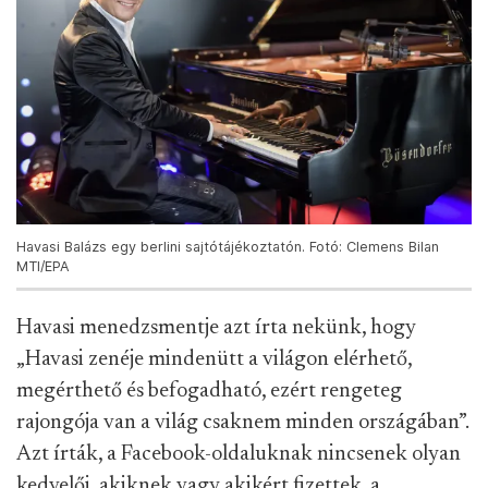
Havasi Balázs egy berlini sajtótájékoztatón. Fotó: Clemens Bilan
MTI/EPA
Havasi menedzsmentje azt írta nekünk, hogy
„Havasi zenéje mindenütt a világon elérhető,
megérthető és befogadható, ezért rengeteg
rajongója van a világ csaknem minden országában”.
Azt írták, a Facebook-oldaluknak nincsenek olyan
kedvelői, akiknek vagy akikért fizettek, a