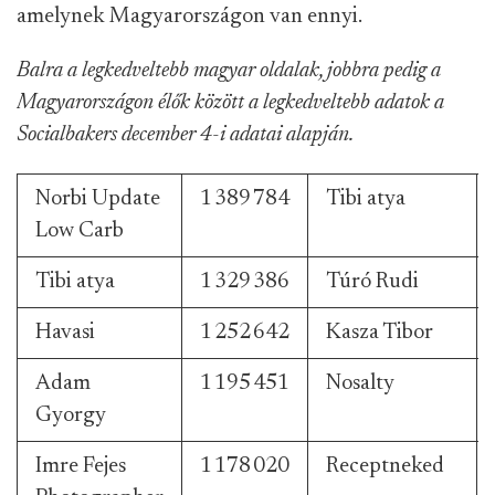
amelynek Magyarországon van ennyi.
Balra a legkedveltebb magyar oldalak, jobbra pedig a
Magyarországon élők között a legkedveltebb adatok a
Socialbakers december 4-i adatai alapján.
Norbi Update
1 389 784
Tibi atya
Low Carb
Tibi atya
1 329 386
Túró Rudi
Havasi
1 252 642
Kasza Tibor
Adam
1 195 451
Nosalty
Gyorgy
Imre Fejes
1 178 020
Receptneked