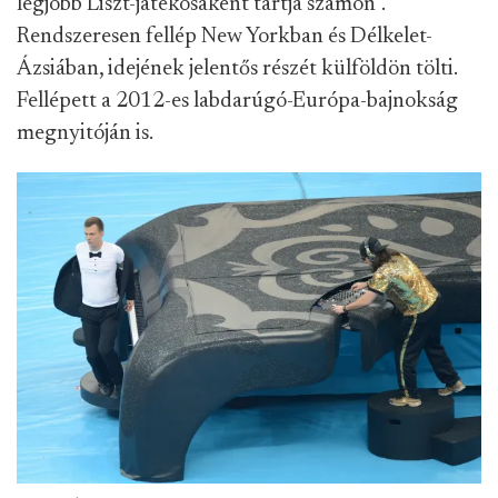
legjobb Liszt-játékosaként tartja számon”.
Rendszeresen fellép New Yorkban és Délkelet-
Ázsiában, idejének jelentős részét külföldön tölti.
Fellépett a 2012-es labdarúgó-Európa-bajnokság
megnyitóján is.