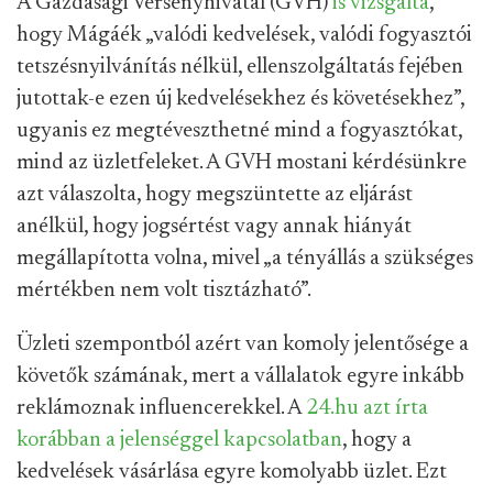
A Gazdasági Versenyhivatal (GVH)
is vizsgálta
,
hogy Mágáék „valódi kedvelések, valódi fogyasztói
tetszésnyilvánítás nélkül, ellenszolgáltatás fejében
jutottak-e ezen új kedvelésekhez és követésekhez”,
ugyanis ez megtéveszthetné mind a fogyasztókat,
mind az üzletfeleket. A GVH mostani kérdésünkre
azt válaszolta, hogy megszüntette az eljárást
anélkül, hogy jogsértést vagy annak hiányát
megállapította volna, mivel „a tényállás a szükséges
mértékben nem volt tisztázható”.
Üzleti szempontból azért van komoly jelentősége a
követők számának, mert a vállalatok egyre inkább
reklámoznak influencerekkel. A
24.hu azt írta
korábban a jelenséggel kapcsolatban
, hogy a
kedvelések vásárlása egyre komolyabb üzlet. Ezt