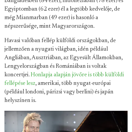
Bangladesben (84 ezer), Indonéziában (78 ezer) és
Egyiptomban (62 ezer) él a legtöbb kedvelője, de
még Mianmarban (49 ezer) is hasonló a
népszerűsége, mint Magyarországon.
Havasi valóban fellép külföldi országokban, de
jellemzően a nyugati világban, idén például
Angliában, Ausztriában, az Egyesült Államokban,
Lengyelországban és Romániában is voltak
koncertjei.
Honlapja alapján jövőre is több külföldi
fellépése lesz
, amerikai, több nyugat-európai
(például londoni, párizsi vagy berlini) és japán
helyszínen is.