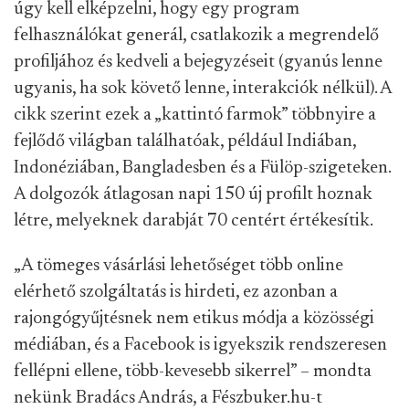
úgy kell elképzelni, hogy egy program
felhasználókat generál, csatlakozik a megrendelő
profiljához és kedveli a bejegyzéseit (gyanús lenne
ugyanis, ha sok követő lenne, interakciók nélkül). A
cikk szerint ezek a „kattintó farmok” többnyire a
fejlődő világban találhatóak, például Indiában,
Indonéziában, Bangladesben és a Fülöp-szigeteken.
A dolgozók átlagosan napi 150 új profilt hoznak
létre, melyeknek darabját 70 centért értékesítik.
„A tömeges vásárlási lehetőséget több online
elérhető szolgáltatás is hirdeti, ez azonban a
rajongógyűjtésnek nem etikus módja a közösségi
médiában, és a Facebook is igyekszik rendszeresen
fellépni ellene, több-kevesebb sikerrel” – mondta
nekünk Bradács András, a Fészbuker.hu-t