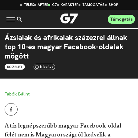
TELEX
AFTER
G7
KARAKTER
TÁMOGATÁS
SHOP
Támogatás
Ázsiaiak és afrikaiak százezrei állnak
top 10-es magyar Facebook-oldalak
mögött
frissítve
KÖZÉLET
Fabók Bálint
A tíz legnépszerűbb magyar Facebook-oldal
felét nem is Magyarországról kedvelik a