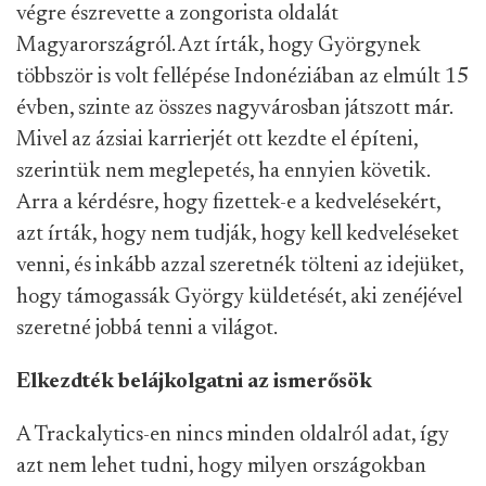
végre észrevette a zongorista oldalát
Magyarországról. Azt írták, hogy Györgynek
többször is volt fellépése Indonéziában az elmúlt 15
évben, szinte az összes nagyvárosban játszott már.
Mivel az ázsiai karrierjét ott kezdte el építeni,
szerintük nem meglepetés, ha ennyien követik.
Arra a kérdésre, hogy fizettek-e a kedvelésekért,
azt írták, hogy nem tudják, hogy kell kedveléseket
venni, és inkább azzal szeretnék tölteni az idejüket,
hogy támogassák György küldetését, aki zenéjével
szeretné jobbá tenni a világot.
Elkezdték belájkolgatni az ismerősök
A Trackalytics-en nincs minden oldalról adat, így
azt nem lehet tudni, hogy milyen országokban