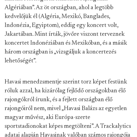
Algériában”. Az öt országban, ahol a legtöbb
kedvelőjük él (Algéria, Mexikó, Banglades,
Indonézia, Egyiptom), eddig egy koncert volt,
Jakartában. Mint írták, jövőre viszont terveznek
koncertet Indonéziában és Mexikóban, és a másik
három országban is „vizsgáljuk a koncertezés
lehetőségét”.
Havasi menedzsmentje szerint torz képet festünk
róluk azzal, ha kizárólag fejlődő országokban élő
rajongókról írunk, és a fejlett országban élő
rajongóiról nem, mivel „Havasi Balázs az egyetlen
magyar művész, aki Európa-szerte
sportstadionokat képes megtölteni”. A Trackalytics
adatai alapján Havasinak valóban számos rajongója