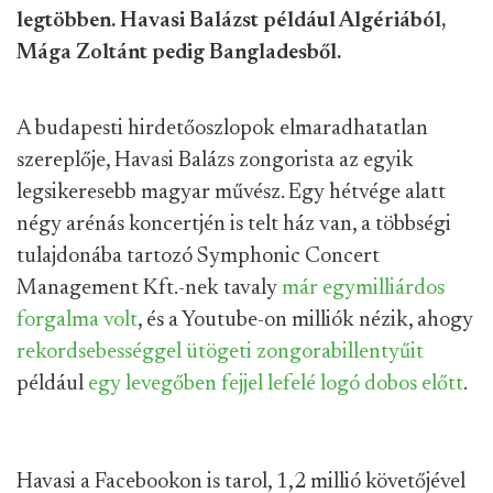
legtöbben. Havasi Balázst például Algériából,
Mága Zoltánt pedig Bangladesből.
A budapesti hirdetőoszlopok elmaradhatatlan
szereplője, Havasi Balázs zongorista az egyik
legsikeresebb magyar művész. Egy hétvége alatt
négy arénás koncertjén is telt ház van, a többségi
tulajdonába tartozó Symphonic Concert
Management Kft.-nek tavaly
már egymilliárdos
forgalma volt
, és a Youtube-on milliók nézik, ahogy
rekordsebességgel ütögeti zongorabillentyűit
például
egy levegőben fejjel lefelé logó dobos előtt
.
Havasi a Facebookon is tarol, 1,2 millió követőjével