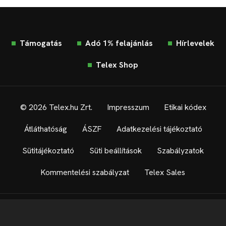
Támogatás
Adó 1% felajánlás
Hírlevelek
Telex Shop
© 2026 Telex.hu Zrt.
Impresszum
Etikai kódex
Átláthatóság
ÁSZF
Adatkezelési tájékoztató
Sütitájékoztató
Süti beállítások
Szabályzatok
Kommentelési szabályzat
Telex Sales