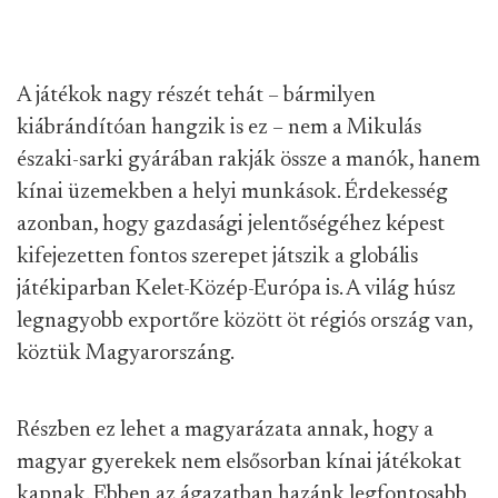
A játékok nagy részét tehát – bármilyen
kiábrándítóan hangzik is ez – nem a Mikulás
északi-sarki gyárában rakják össze a manók, hanem
kínai üzemekben a helyi munkások. Érdekesség
azonban, hogy gazdasági jelentőségéhez képest
kifejezetten fontos szerepet játszik a globális
játékiparban Kelet-Közép-Európa is. A világ húsz
legnagyobb exportőre között öt régiós ország van,
köztük Magyarorszáng.
Részben ez lehet a magyarázata annak, hogy a
magyar gyerekek nem elsősorban kínai játékokat
kapnak. Ebben az ágazatban hazánk legfontosabb