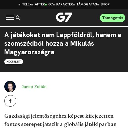
TELEX
AFTER
G7
KARAKTER
TÁMOGATÁS
SHOP
Támogatás
A játékokat nem Lappföldről, hanem a
szomszédból hozza a Mikulás
Magyarországra
KÖZÉLET
Jandó Zoltán
Gazdasági jelentőségéhez képest kifejezetten
fontos szerepet játszik a globális játékiparban