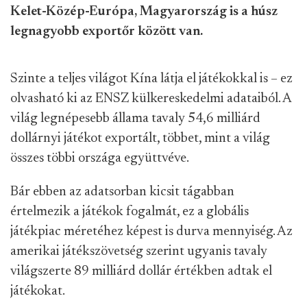
Kelet-Közép-Európa, Magyarország is a húsz
legnagyobb exportőr között van.
Szinte a teljes világot Kína látja el játékokkal is – ez
olvasható ki az ENSZ külkereskedelmi adataiból. A
világ legnépesebb állama tavaly 54,6 milliárd
dollárnyi játékot exportált, többet, mint a világ
összes többi országa együttvéve.
Bár ebben az adatsorban kicsit tágabban
értelmezik a játékok fogalmát, ez a globális
játékpiac méretéhez képest is durva mennyiség. Az
amerikai játékszövetség szerint ugyanis tavaly
világszerte 89 milliárd dollár értékben adtak el
játékokat.