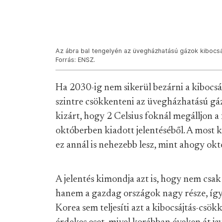
Az ábra bal tengelyén az üvegházhatású gázok kibocsát
Forrás: ENSZ.
Ha 2030-ig nem sikerül bezárni a kibocsáj
szintre csökkenteni az üvegházhatású gáz
kizárt, hogy 2 Celsius foknál megálljon 
októberben kiadott jelentéséből. A most k
ez annál is nehezebb lesz, mint ahogy okt
A jelentés kimondja azt is, hogy nem csa
hanem a gazdag országok nagy része, így 
Korea sem teljesíti azt a kibocsájtás-csö