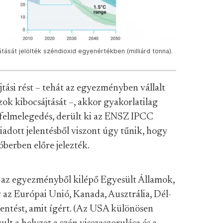
ását jelölték széndioxid egyenértékben (milliárd tonna).
tási rést – tehát az egyezményben vállalt
ok kibocsájtását –, akkor gyakorlatilag
a felmelegedés, derült ki az ENSZ IPCC
iadott jelentésből viszont úgy tűnik, hogy
óberben előre jelezték.
k az egyezményből kilépő Egyesült Államok,
az Európai Unió, Kanada, Ausztrália, Dél-
kkentést, amit ígért. (Az USA különösen