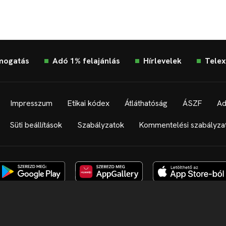
mogatás
Adó 1% felajánlás
Hírlevelek
Telex
Impresszum
Etikai kódex
Átláthatóság
ÁSZF
Ad
Süti beállítások
Szabályzatok
Kommentelési szabályza