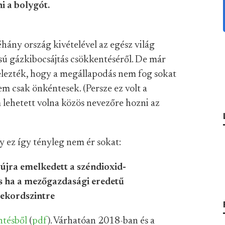
i a bolygót.
ány ország kivételével az egész világ
ú gázkibocsájtás csökkentéséről. De már
jelezték, hogy a megállapodás nem fog sokat
m csak önkéntesek. (Persze ez volt a
ehetett volna közös nevezőre hozni az
gy ez így tényleg nem ér sokat:
jra emelkedett a széndioxid-
és ha a mezőgazdasági eredetű
rekordszintre
ntésből
(
pdf
). Várhatóan 2018-ban és a