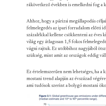
rákövetkező években is emelkedni fog a k
Ahhoz, hogy a párizsi megállapodás céljai t
felmelegedés az ipari forradalom előtti 
százalékkal kellene csökkenteni az éves k
világ egy átlagosan 1,5 fokos felmelegedé
vágni rajtuk. Ez utóbbihoz nagyjából öts
szükség, mint amit az országok eddig váll
Ez értelemszerűen nem lehetséges, ha a 
mostani trend alapján az évszázad végére
ami tudósok szerint a bolygó mostani ök