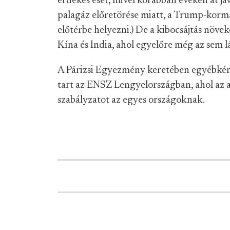
érdekes eset, mivel korábban éveken át jav
palagáz előretörése miatt, a Trump-korm
előtérbe helyezni.) De a kibocsájtás növe
Kína és India, ahol egyelőre még az sem l
A Párizsi Egyezmény keretében egyébkén
tart az ENSZ Lengyelországban, ahol az 
szabályzatot az egyes országoknak.