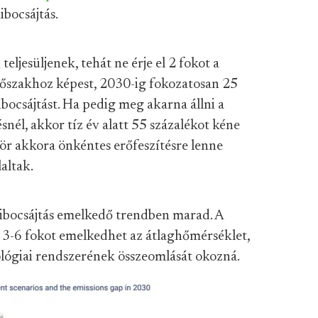
ibocsájtás.
eljesüljenek, tehát ne érje el 2 fokot a
időszakhoz képest, 2030-ig fokozatosan 25
ibocsájtást. Ha pedig meg akarna állni a
snél, akkor tíz év alatt 55 százalékot kéne
zör akkora önkéntes erőfeszítésre lenne
altak.
kibocsájtás emelkedő trendben marad. A
 3-6 fokot emelkedhet az átlaghőmérséklet,
ológiai rendszerének összeomlását okozná.