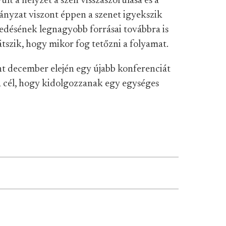
ult a helyzet a szén visszaszorulása és a
ányzat viszont éppen a szenet igyekszik
kedésének legnagyobb forrásai továbbra is
átszik, hogy mikor fog tetőzni a folyamat.
t december elején egy újabb konferenciát
a cél, hogy kidolgozzanak egy egységes