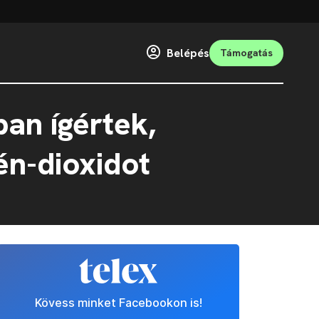
Belépés
Támogatás
ban ígértek,
én-dioxidot
Kövess minket Facebookon is!