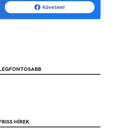
Követem!
LEGFONTOSABB
FRISS HÍREK