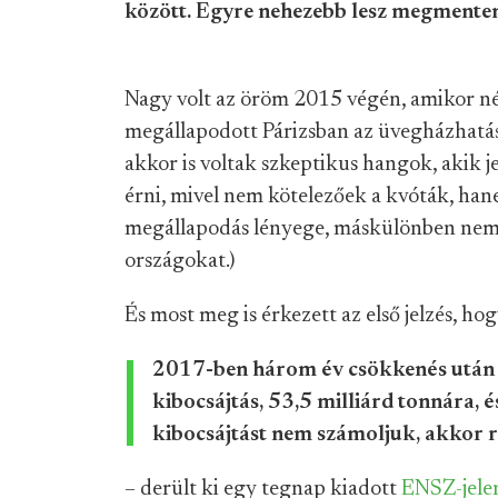
között. Egyre nehezebb lesz megmenten
Nagy volt az öröm 2015 végén, amikor néh
megállapodott Párizsban az üvegházhatás
akkor is voltak szkeptikus hangok, akik 
érni, mivel nem kötelezőek a kvóták, hane
megállapodás lényege, máskülönben nem l
országokat.)
És most meg is érkezett az első jelzés, ho
2017-ben három év csökkenés után ú
kibocsájtás, 53,5 milliárd tonnára, 
kibocsájtást nem számoljuk, akkor 
– derült ki egy tegnap kiadott
ENSZ-jele