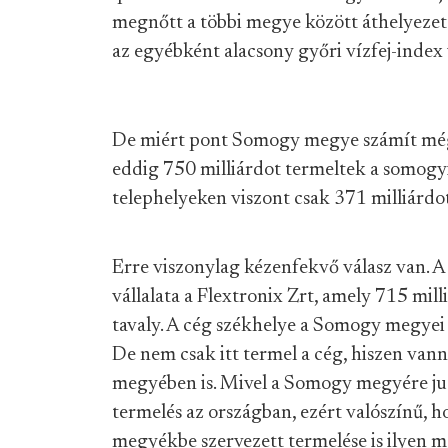
megnőtt a többi megye között áthelyezett
az egyébként alacsony győri vízfej-index 
De miért pont Somogy megye számít még 
eddig 750 milliárdot termeltek a somogy
telephelyeken viszont csak 371 milliárdot
Erre viszonylag kézenfekvő válasz van. 
vállalata a Flextronix Zrt, amely 715 mil
tavaly. A cég székhelye a Somogy megyei 
De nem csak itt termel a cég, hiszen vann
megyében is. Mivel a Somogy megyére jut
termelés az országban, ezért valószínű,
megyékbe szervezett termelése is ilyen m