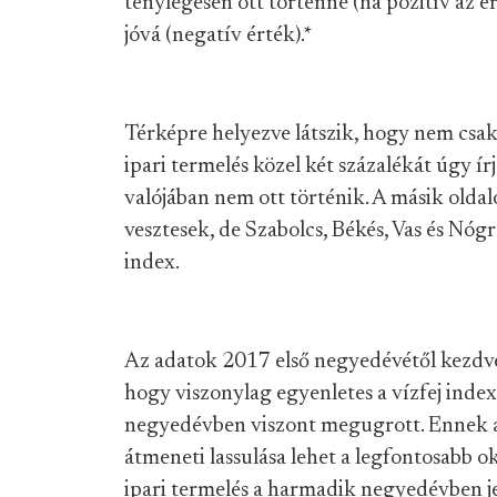
ténylegesen ott történne (ha pozitív az é
jóvá (negatív érték).
*
Térképre helyezve látszik, hogy nem csak
ipari termelés közel két százalékát úgy
valójában nem ott történik. A másik olda
vesztesek, de Szabolcs, Békés, Vas és Nóg
index.
Az adatok 2017 első negyedévétől kezdve 
hogy viszonylag egyenletes a vízfej index
negyedévben viszont megugrott. Ennek 
átmeneti lassulása lehet a legfontosabb
ipari termelés a harmadik negyedévben je