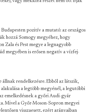
rtéke), vagy mekkora részét nem ott írják
 Budapesten pozitív a mutató: az országos
 írják hozzá Somogy megyéhez, hogy
lon Zala és Pest megye a legnagyobb
rád megyében is erősen negatív a vízfej-
állnak rendelkezésre. Ebből az látszik,
 alakulása a legtöbb megyénél, a legutóbbi
az emelkedésnek a győri Audi-gyár
 oka. Mivel a Győr-Moson-Sopron megyei
lentősen visszaesett, ezért arányaiban