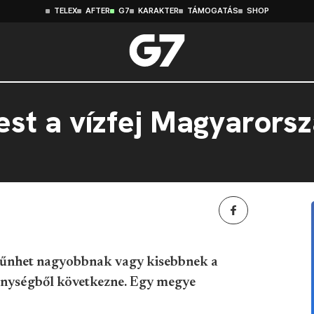
TELEX
AFTER
G7
KARAKTER
TÁMOGATÁS
SHOP
st a vízfej Magyarors
 tűnhet nagyobbnak vagy kisebbnek a
enységből következne. Egy megye