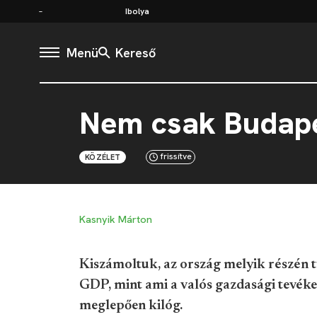
Ibolya
Menü
Kereső
Nem csak Budape
frissítve
KÖZÉLET
Kasnyik Márton
Kiszámoltuk, az ország melyik részén
GDP, mint ami a valós gazdasági tevék
meglepően kilóg.