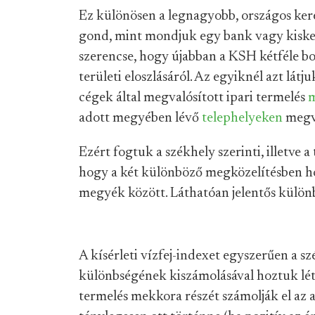
Ez különösen a legnagyobb, országos ker
gond, mint mondjuk egy bank vagy kiskere
szerencse, hogy újabban a KSH kétféle bon
területi eloszlásáról. Az egyiknél azt lát
cégek által megvalósított ipari termelés
adott megyében lévő
telephelyeken
megva
Ezért fogtuk a székhely szerinti, illetve 
hogy a két különböző megközelítésben ho
megyék között. Láthatóan jelentős különb
A kísérleti vízfej-indexet egyszerűen a sz
különbségének kiszámolásával hoztuk létre
termelés mekkora részét számolják el az 