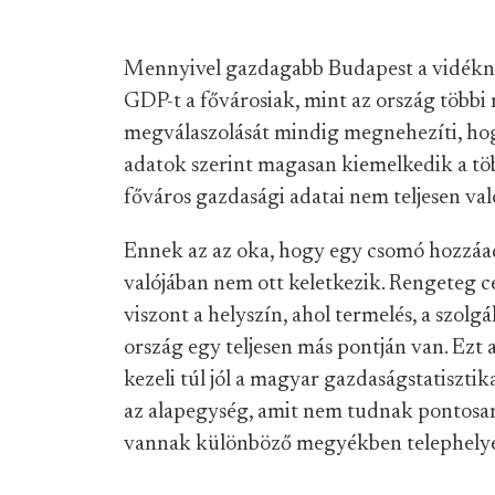
Mennyivel gazdagabb Budapest a vidékné
GDP-t a fővárosiak, mint az ország többi
megválaszolását mindig megnehezíti, ho
adatok szerint magasan kiemelkedik a tö
főváros gazdasági adatai nem teljesen val
Ennek az az oka, hogy egy csomó hozzáad
valójában nem ott keletkezik. Rengeteg 
viszont a helyszín, ahol termelés, a szolg
ország egy teljesen más pontján van. E
kezeli túl jól a magyar gazdaságstatiszti
az alapegység, amit nem tudnak pontosan
vannak különböző megyékben telephely