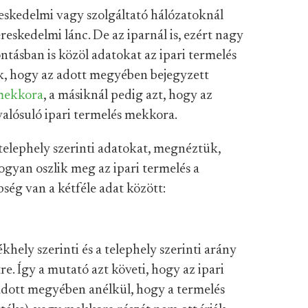
eskedelmi vagy szolgáltató hálózatoknál
skedelmi lánc. De az iparnál is, ezért nagy
tásban is közöl adatokat az ipari termelés
juk, hogy az adott megyében bejegyzett
mekkora
, a másiknál pedig azt, hogy az
lósuló ipari termelés mekkora.
a telephely szerinti adatokat, megnéztük,
gyan oszlik meg az ipari termelés a
ség van a kétféle adat között:
ékhely szerinti és a telephely szerinti arány
. Így a mutató azt követi, hogy az ipari
adott megyében anélkül, hogy a termelés