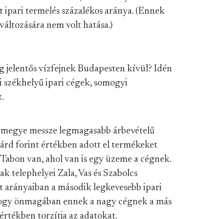
 ipari termelés százalékos aránya. (Ennek
változására nem volt hatása.)
jelentős vízfejnek Budapesten kívül? Idén
i székhelyű ipari cégek, somogyi
.
A megye messze legmagasabb árbevételű
liárd forint értékben adott el termékeket
Tabon van, ahol van is egy üzeme a cégnek.
ak telephelyei Zala, Vas és Szabolcs
 arányaiban a második legkevesebb ipari
 hogy önmagában ennek a nagy cégnek a más
értékben torzítja az adatokat.