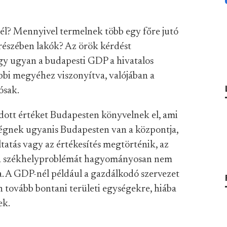
l? Mennyivel termelnek több egy főre jutó
 részében lakók? Az örök kérdést
gy ugyan a budapesti GDP a hivatalos
bbi megyéhez viszonyítva, valójában a
ósak.
ott értéket Budapesten könyvelnek el, ami
cégnek ugyanis Budapesten van a központja,
áltatás vagy az értékesítés megtörténik, az
zt a székhelyproblémát hagyományosan nem
ka. A GDP-nél például a gazdálkodó szervezet
 tovább bontani területi egységekre, hiába
ek.