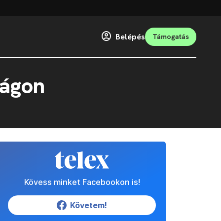
Belépés
Támogatás
zágon
Kövess minket Facebookon is!
Követem!