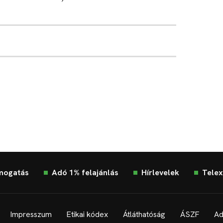
mogatás
Adó 1% felajánlás
Hírlevelek
Telex
Impresszum
Etikai kódex
Átláthatóság
ÁSZF
Ad