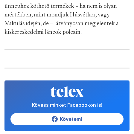
ünnephez köthető termékek – ha nem is olyan
mértékben, mint mondjuk Húsvétkor, vagy
Mikulás idején, de – látványosan megjelentek a
kiskereskedelmi láncok polcain.
Kövess minket Facebookon is!
Követem!