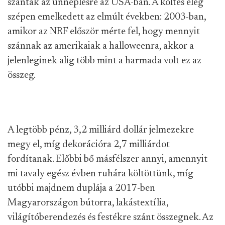
szántak az ünneplésre az USA-ban. A költés elég
szépen emelkedett az elmúlt években: 2003-ban,
amikor az NRF először mérte fel, hogy mennyit
szánnak az amerikaiak a halloweenra, akkor a
jelenleginek alig több mint a harmada volt ez az
összeg.
A legtöbb pénz, 3,2 milliárd dollár jelmezekre
megy el, míg dekorációra 2,7 milliárdot
fordítanak. Előbbi bő másfélszer annyi, amennyit
mi tavaly egész évben ruhára költöttünk, míg
utóbbi majdnem duplája a 2017-ben
Magyarországon bútorra, lakástextília,
világítóberendezés és festékre szánt összegnek. Az