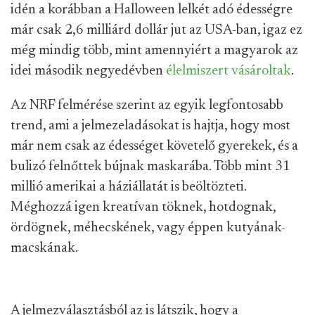
idén a korábban a Halloween lelkét adó édességre
már csak 2,6 milliárd dollár jut az USA-ban, igaz ez
még mindig több, mint amennyiért a magyarok az
idei második negyedévben
élelmiszert vásároltak
.
Az NRF felmérése szerint az egyik legfontosabb
trend, ami a jelmezeladásokat is hajtja, hogy most
már nem csak az édességet követelő gyerekek, és a
bulizó felnőttek bújnak maskarába. Több mint 31
millió amerikai a háziállatát is beöltözteti.
Méghozzá igen kreatívan töknek, hotdognak,
ördögnek, méhecskének, vagy éppen kutyának-
macskának.
A jelmezválasztásból az is látszik, hogy a