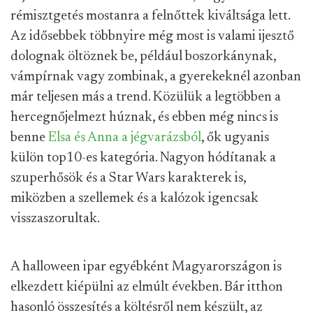
rémisztgetés mostanra a felnőttek kiváltsága lett.
Az idősebbek többnyire még most is valami ijesztő
dolognak öltöznek be, például boszorkánynak,
vámpírnak vagy zombinak, a gyerekeknél azonban
már teljesen más a trend. Közülük a legtöbben a
hercegnőjelmezt húznak, és ebben még nincs is
benne
Elsa és Anna a jégvarázsból
, ők ugyanis
külön top10-es kategória. Nagyon hódítanak a
szuperhősök és a Star Wars karakterek is,
miközben a szellemek és a kalózok igencsak
visszaszorultak.
A halloween ipar egyébként Magyarországon is
elkezdett kiépülni az elmúlt években. Bár itthon
hasonló összesítés a költésről nem készült, az