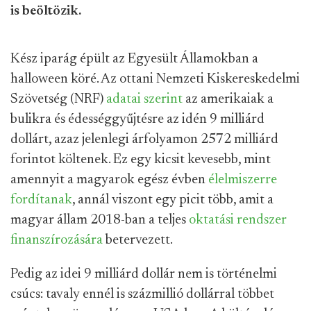
is beöltözik.
Kész iparág épült az Egyesült Államokban a
halloween köré. Az ottani Nemzeti Kiskereskedelmi
Szövetség (NRF)
adatai szerint
az amerikaiak a
bulikra és édességgyűjtésre az idén 9 milliárd
dollárt, azaz jelenlegi árfolyamon 2572 milliárd
forintot költenek. Ez egy kicsit kevesebb, mint
amennyit a magyarok egész évben
élelmiszerre
fordítanak
, annál viszont egy picit több, amit a
magyar állam 2018-ban a teljes
oktatási rendszer
finanszírozására
betervezett.
Pedig az idei 9 milliárd dollár nem is történelmi
csúcs: tavaly ennél is százmillió dollárral többet