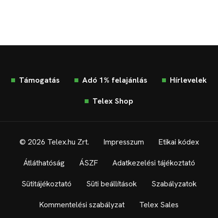
Támogatás
Adó 1% felajánlás
Hírlevelek
Telex Shop
© 2026 Telex.hu Zrt.
Impresszum
Etikai kódex
Átláthatóság
ÁSZF
Adatkezelési tájékoztató
Sütitájékoztató
Süti beállítások
Szabályzatok
Kommentelési szabályzat
Telex Sales