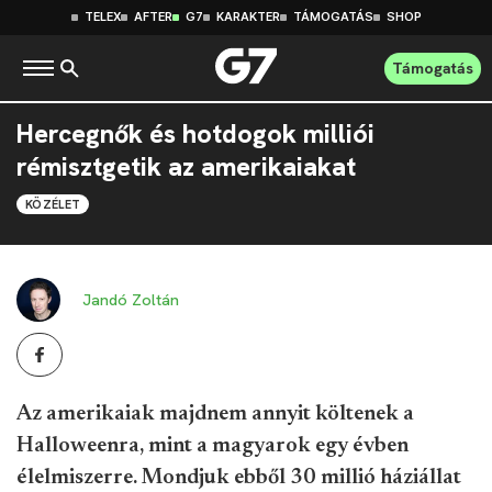
TELEX
AFTER
G7
KARAKTER
TÁMOGATÁS
SHOP
Támogatás
Hercegnők és hotdogok milliói
rémisztgetik az amerikaiakat
KÖZÉLET
Jandó Zoltán
Az amerikaiak majdnem annyit költenek a
Halloweenra, mint a magyarok egy évben
élelmiszerre. Mondjuk ebből 30 millió háziállat