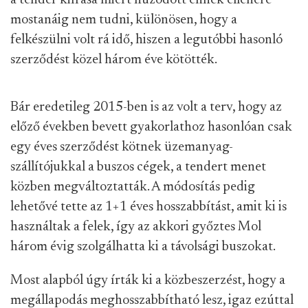
a tender kiírása miért húzódott ennek ellenére
mostanáig nem tudni, különösen, hogy a
felkészülni volt rá idő, hiszen a legutóbbi hasonló
szerződést közel három éve kötötték.
Bár eredetileg 2015-ben is az volt a terv, hogy az
előző években bevett gyakorlathoz hasonlóan csak
egy éves szerződést kötnek üzemanyag-
szállítójukkal a buszos cégek, a tendert menet
közben megváltoztatták. A módosítás pedig
lehetővé tette az 1+1 éves hosszabbítást, amit ki is
használtak a felek, így az akkori győztes Mol
három évig szolgálhatta ki a távolsági buszokat.
Most alapból úgy írták ki a közbeszerzést, hogy a
megállapodás meghosszabbítható lesz, igaz ezúttal