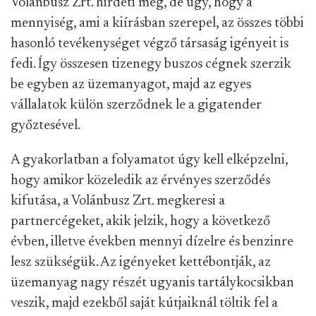
Volánbusz Zrt. hirdeti meg, de úgy, hogy a
mennyiség, ami a kiírásban szerepel, az összes többi
hasonló tevékenységet végző társaság igényeit is
fedi. Így összesen tizenegy buszos cégnek szerzik
be egyben az üzemanyagot, majd az egyes
vállalatok külön szerződnek le a gigatender
győztesével.
A gyakorlatban a folyamatot úgy kell elképzelni,
hogy amikor közeledik az érvényes szerződés
kifutása, a Volánbusz Zrt. megkeresi a
partnercégeket, akik jelzik, hogy a következő
évben, illetve években mennyi dízelre és benzinre
lesz szükségük. Az igényeket kettébontják, az
üzemanyag nagy részét ugyanis tartálykocsikban
veszik, majd ezekből saját kútjaiknál töltik fel a