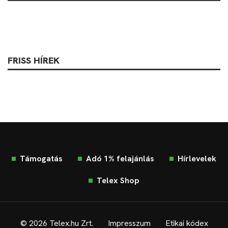
FRISS HÍREK
Támogatás
Adó 1% felajánlás
Hírlevelek
Telex Shop
© 2026 Telex.hu Zrt.
Impresszum
Etikai kódex