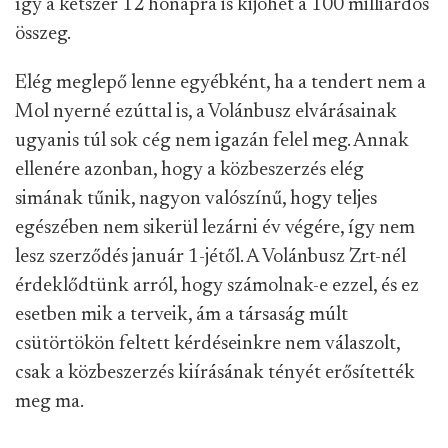
így a kétszer 12 hónapra is kijöhet a 100 milliárdos
összeg.
Elég meglepő lenne egyébként, ha a tendert nem a
Mol nyerné ezúttal is, a Volánbusz elvárásainak
ugyanis túl sok cég nem igazán felel meg. Annak
ellenére azonban, hogy a közbeszerzés elég
simának tűnik, nagyon valószínű, hogy teljes
egészében nem sikerül lezárni év végére, így nem
lesz szerződés január 1-jétől. A Volánbusz Zrt-nél
érdeklődtünk arról, hogy számolnak-e ezzel, és ez
esetben mik a terveik, ám a társaság múlt
csütörtökön feltett kérdéseinkre nem válaszolt,
csak a közbeszerzés kiírásának tényét erősítették
meg ma.