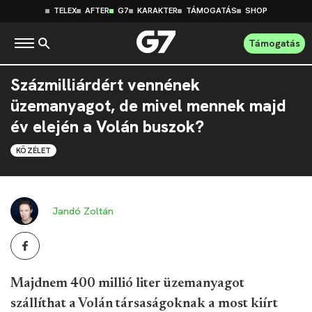
TELEX
AFTER
G7
KARAKTER
TÁMOGATÁS
SHOP
Támogatás
Százmilliárdért vennének
üzemanyagot, de mivel mennek majd
év elején a Volán buszok?
KÖZÉLET
Jandó Zoltán
Majdnem 400 millió liter üzemanyagot
szállíthat a Volán társaságoknak a most kiírt