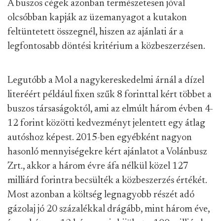
A buszos cégek azonban természetesen jóval
olcsóbban kapják az üzemanyagot a kutakon
feltüntetett összegnél, hiszen az ajánlati ár a
legfontosabb döntési kritérium a közbeszerzésen.
Legutóbb a Mol a nagykereskedelmi árnál a dízel
literéért például fixen szűk 8 forinttal kért többet a
buszos társaságoktól, ami az elmúlt három évben 4-
12 forint közötti kedvezményt jelentett egy átlag
autóshoz képest. 2015-ben egyébként nagyon
hasonló mennyiségekre kért ajánlatot a Volánbusz
Zrt., akkor a három évre áfa nélkül közel 127
milliárd forintra becsülték a közbeszerzés értékét.
Most azonban a költség legnagyobb részét adó
gázolaj jó 20 százalékkal drágább, mint három éve,