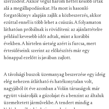
szerződést. Akkor végül három héttel később írták
alá a megállapodásokat. Ha most is hasonló
forgatókönyv alapján zajlik a közbeszerzés, akkor
ezúttal ennél is több lehet a csúszás. A folyamaton
láthatóan próbálnak is rövidíteni: az ajánlattételre
például kevesebb időt adtak, mint a korábbi
években. A hirtelen sietség azért is furcsa, mert
értesüléseink szerint az előkészítés már egy
hónappal ezelőtt is javában zajlott.
A távolsági buszok üzemanyag beszerzése egy ideig
elég nehezen átlátható és hatékonytalan volt,
nagyjából öt éve azonban a Volán társaságok már
együtt vásárolják a gázolajat és a benzint az általuk
üzemeltetett járművekbe. A tendert mindig a