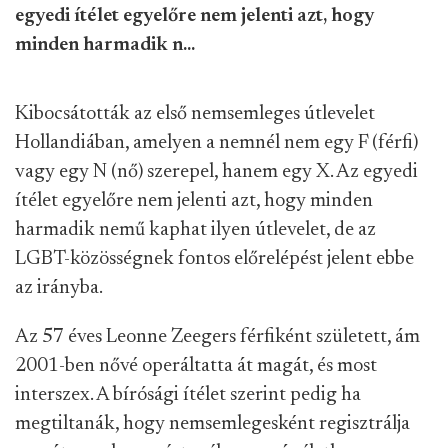
egyedi ítélet egyelőre nem jelenti azt, hogy
minden harmadik n...
Kibocsátották az első nemsemleges útlevelet
Hollandiában, amelyen a nemnél nem egy F (férfi)
vagy egy N (nő) szerepel, hanem egy X. Az egyedi
ítélet egyelőre nem jelenti azt, hogy minden
harmadik nemű kaphat ilyen útlevelet, de az
LGBT-közösségnek fontos előrelépést jelent ebbe
az irányba.
Az 57 éves Leonne Zeegers férfiként született, ám
2001-ben nővé operáltatta át magát, és most
interszex. A bírósági ítélet szerint pedig ha
megtiltanák, hogy nemsemlegesként regisztrálja