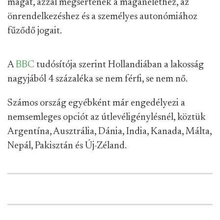
magát, azzal megsértenék a magánélethez, az
önrendelkezéshez és a személyes autonómiához
fűződő jogait.
A
BBC
tudósítója szerint Hollandiában a lakosság
nagyjából 4 százaléka se nem férfi, se nem nő.
Számos ország egyébként már engedélyezi a
nemsemleges opciót az útlevéligénylésnél, köztük
Argentína, Ausztrália, Dánia, India, Kanada, Málta,
Nepál, Pakisztán és Új-Zéland.