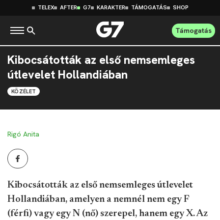
TELEX
AFTER
G7
KARAKTER
TÁMOGATÁS
SHOP
Támogatás
Kibocsátották az első nemsemleges
útlevelet Hollandiában
KÖZÉLET
Rigó Anita
Kibocsátották az első nemsemleges útlevelet
Hollandiában, amelyen a nemnél nem egy F
(férfi) vagy egy N (nő) szerepel, hanem egy X. Az