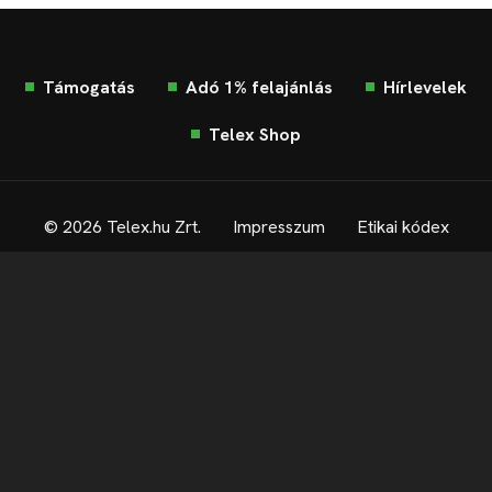
Támogatás
Adó 1% felajánlás
Hírlevelek
Telex Shop
© 2026 Telex.hu Zrt.
Impresszum
Etikai kódex
Átláthatóság
ÁSZF
Adatkezelési tájékoztató
Sütitájékoztató
Süti beállítások
Szabályzatok
Kommentelési szabályzat
Telex Sales