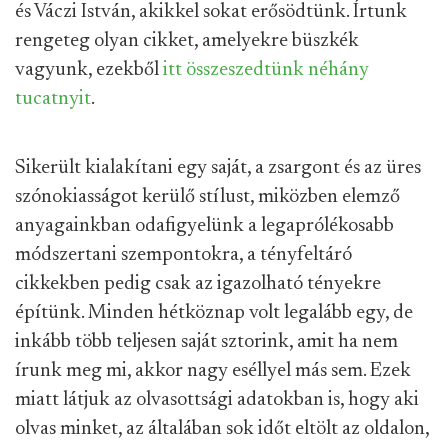
és Váczi István, akikkel sokat erősödtünk. Írtunk
rengeteg olyan cikket, amelyekre büszkék
vagyunk, ezekből
itt összeszedtünk néhány
tucatnyit
.
Sikerült kialakítani egy saját, a zsargont és az üres
szónokiasságot kerülő stílust, miközben elemző
anyagainkban odafigyelünk a legaprólékosabb
módszertani szempontokra, a tényfeltáró
cikkekben pedig csak az igazolható tényekre
építünk. Minden hétköznap volt legalább egy, de
inkább több teljesen saját sztorink, amit ha nem
írunk meg mi, akkor nagy eséllyel más sem. Ezek
miatt látjuk az olvasottsági adatokban is, hogy aki
olvas minket, az általában sok időt eltölt az oldalon,