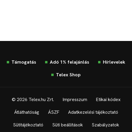
Támogatás
Adó 1% felajánlás
Hírlevelek
Telex Shop
© 2026 Telex.hu Zrt.
Impresszum
Etikai kódex
Átláthatóság
ÁSZF
Adatkezelési tájékoztató
Sütitájékoztató
Süti beállítások
Szabályzatok