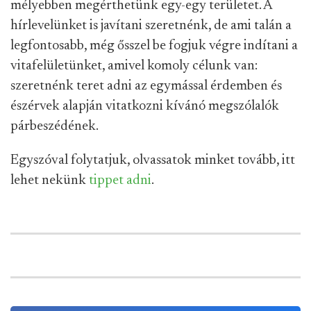
mélyebben megérthetünk egy-egy területet. A
hírlevelünket is javítani szeretnénk, de ami talán a
legfontosabb, még ősszel be fogjuk végre indítani a
vitafelületünket, amivel komoly célunk van:
szeretnénk teret adni az egymással érdemben és
észérvek alapján vitatkozni kívánó megszólalók
párbeszédének.
Egyszóval folytatjuk, olvassatok minket tovább, itt
lehet nekünk
tippet adni
.