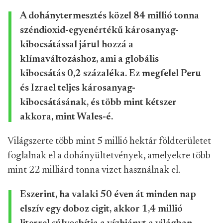
A dohánytermesztés közel 84 millió tonna
széndioxid-egyenértékű károsanyag-
kibocsátással járul hozzá a
klímaváltozáshoz, ami a globális
kibocsátás 0,2 százaléka. Ez megfelel Peru
és Izrael teljes károsanyag-
kibocsátásának, és több mint kétszer
akkora, mint Wales-é.
Világszerte több mint 5 millió hektár földterületet
foglalnak el a dohányültetvények, amelyekre több
mint 22 milliárd tonna vizet használnak el.
Eszerint, ha valaki 50 éven át minden nap
elszív egy doboz cigit, akkor 1,4 millió