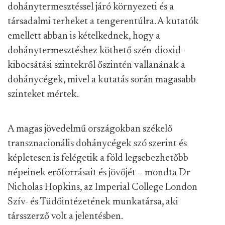
dohánytermesztéssel járó környezeti és a
társadalmi terheket a tengerentúlra. A kutatók
emellett abban is kételkednek, hogy a
dohánytermesztéshez köthető szén-dioxid-
kibocsátási szintekről őszintén vallanának a
dohánycégek, mivel a kutatás során magasabb
szinteket mértek.
A magas jövedelmű országokban székelő
transznacionális dohánycégek szó szerint és
képletesen is felégetik a föld legsebezhetőbb
népeinek erőforrásait és jövőjét – mondta Dr
Nicholas Hopkins, az Imperial College London
Szív- és Tüdőintézetének munkatársa, aki
társszerző volt a jelentésben.