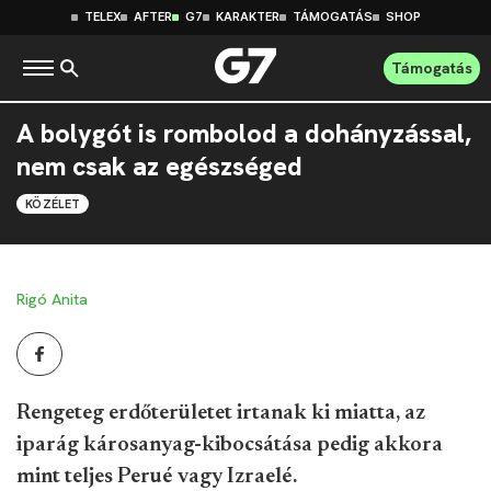
TELEX
AFTER
G7
KARAKTER
TÁMOGATÁS
SHOP
Támogatás
A bolygót is rombolod a dohányzással,
nem csak az egészséged
KÖZÉLET
Rigó Anita
Rengeteg erdőterületet irtanak ki miatta, az
iparág károsanyag-kibocsátása pedig akkora
mint teljes Perué vagy Izraelé.