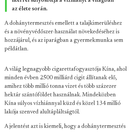
literrel súlyosbítja a vízhiányt a világban
az élete során.
A dohánytermesztés emellett a talajkimerüléshez
és a növényvédőszer-használat növekedéséhez is
hozzájárul, és az iparágban a gyermekmunka sem
példátlan.
A világ legnagyobb cigarettafogyasztója Kína, ahol
minden évben 2500 milliárd cigit állítanak elő,
amihez több millió tonna vizet és több százezer
hektár szántóföldet használnak. Mindeközben
Kína súlyos vízhiánnyal küzd és közel 134 millió
lakója szenved alultápláltságtól.
A jelentést azt is kiemeli, hogy a dohánytermesztés