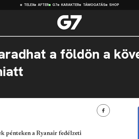
TELEX
AFTER
G7
KARAKTER
TÁMOGATÁS
SHOP
aradhat a földön a köv
iatt
k pénteken a Ryanair fedélzeti