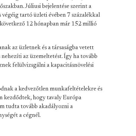
zakban. Júliusi bejelentése szerint a
 végéig tartó üzleti évében 7 százalékkal
a következő 12 hónapban már 152 millió
nak az üzletnek és a társaságba vetett
 nehezíti az üzemeltetést. Így ha tovább
znek felülvizsgálni a kapacitásnövelési
odnak a kedvezőtlen munkafeltételekre és
tán kezdődtek, hogy tavaly Európa
m tudta tovább akadályozni a
ységét a cégnél.