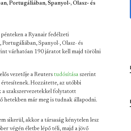
n, Portugáliában, Spanyol-, Olasz- és
pénteken a Ryanair fedélzeti
 Portugáliában, Spanyol-, Olasz- és
int várhatóan 190 járatot kell majd törölni
elős vezetője a Reuters
tudósítása
szerint
értesítenek. Hozzátette, az utóbbi
 a szakszervezetekkel folytatott
ző hetekben már meg is tudnak állapodni.
m sikerül, akkor a társaság kénytelen lesz
ber végén életbe lépő téli, majd a jövő