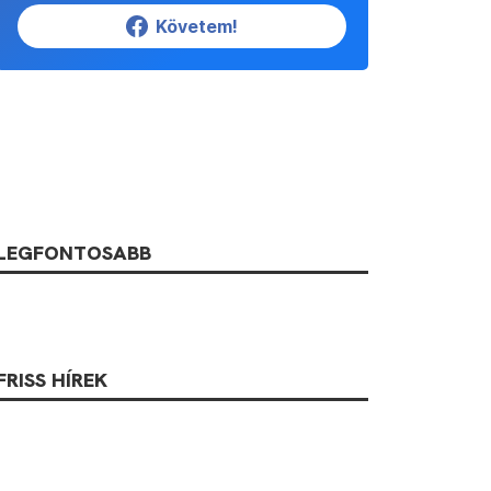
Követem!
LEGFONTOSABB
FRISS HÍREK