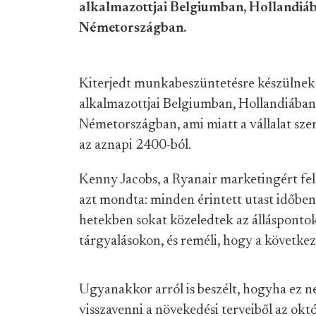
alkalmazottjai Belgiumban, Hollandiába
Németországban.
Kiterjedt munkabeszüntetésre készülnek 
alkalmazottjai Belgiumban, Hollandiában,
Németországban, ami miatt a vállalat szer
az aznapi 2400-ból.
Kenny Jacobs, a Ryanair marketingért fel
azt mondta: minden érintett utast időben 
hetekben sokat közeledtek az álláspontok
tárgyalásokon, és reméli, hogy a követke
Ugyanakkor arról is beszélt, hogyha ez ne
visszavenni a növekedési terveiből az októ