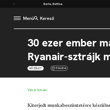
Berta, Bettina
Menü
Kereső
30 ezer ember m
Ryanair-sztrájk m
frissítve
KÖZÉLET
Váczi István
Kiterjedt munkabeszüntetésre készülne