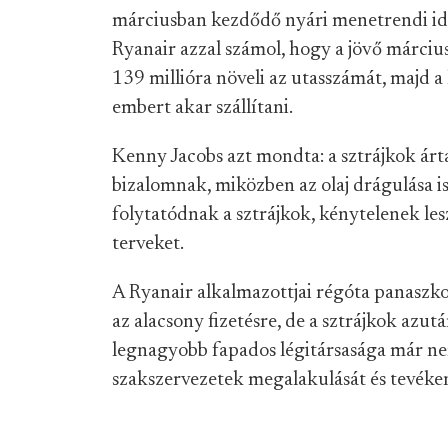
márciusban kezdődő nyári menetrendi idős
Ryanair azzal számol, hogy a jövő március
139 millióra növeli az utasszámát, majd 
embert akar szállítani.
Kenny Jacobs azt mondta: a sztrájkok árta
bizalomnak, miközben az olaj drágulása is
folytatódnak a sztrájkok, kénytelenek les
terveket.
A Ryanair alkalmazottjai régóta panaszk
az alacsony fizetésre, de a sztrájkok azu
legnagyobb fapados légitársasága már ne
szakszervezetek megalakulását és tevéken