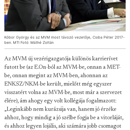
Kóbor György és az MVM most távozó vezetője, Csiba Péter 2017-
ben. MTI Fotó: Máthé Zoltán
Az MVM új vezérigazgatója különös karrierívet
futott be (az E.On-ból az MVM-be, onnan a MET-
be, onnan megint az MVM-ben, ahonnan az
ENKSZ/NKM-be került, mielőtt még egyszer
visszatért volna az MVM-be, most már a szervezet
élére), ám ahogy egy volt kollégája fogalmazott:
„Leginkább nem kurázsija van, hanem jó érzéke
ahhoz, hogy mindig a jó szélbe fogja be a vitorláját,
és ahhoz legyen lojális, aki számára jobb csomagot