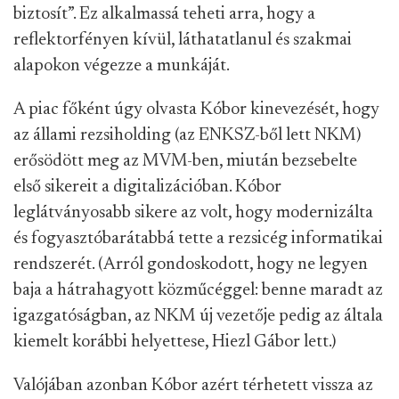
biztosít”. Ez alkalmassá teheti arra, hogy a
reflektorfényen kívül, láthatatlanul és szakmai
alapokon végezze a munkáját.
A piac főként úgy olvasta Kóbor kinevezését, hogy
az állami rezsiholding (az ENKSZ-ből lett NKM)
erősödött meg az MVM-ben, miután bezsebelte
első sikereit a digitalizációban. Kóbor
leglátványosabb sikere az volt, hogy modernizálta
és fogyasztóbarátabbá tette a rezsicég informatikai
rendszerét. (Arról gondoskodott, hogy ne legyen
baja a hátrahagyott közműcéggel: benne maradt az
igazgatóságban, az NKM új vezetője pedig az általa
kiemelt korábbi helyettese, Hiezl Gábor lett.)
Valójában azonban Kóbor azért térhetett vissza az