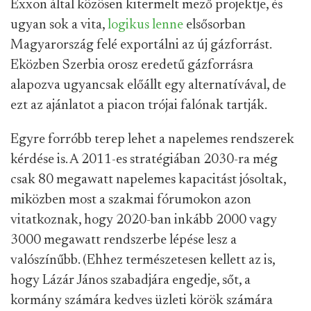
Exxon által közösen kitermelt mező projektje, és
ugyan sok a vita,
logikus lenne
elsősorban
Magyarország felé exportálni az új gázforrást.
Eközben Szerbia orosz eredetű gázforrásra
alapozva ugyancsak előállt egy alternatívával, de
ezt az ajánlatot a piacon trójai falónak tartják.
Egyre forróbb terep lehet a napelemes rendszerek
kérdése is. A 2011-es stratégiában 2030-ra még
csak 80 megawatt napelemes kapacitást jósoltak,
miközben most a szakmai fórumokon azon
vitatkoznak, hogy 2020-ban inkább 2000 vagy
3000 megawatt rendszerbe lépése lesz a
valószínűbb. (Ehhez természetesen kellett az is,
hogy Lázár János szabadjára engedje, sőt, a
kormány számára kedves üzleti körök számára