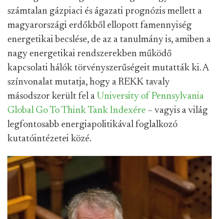
számtalan gázpiaci és ágazati prognózis mellett a
magyarországi erdőkből ellopott famennyiség
energetikai becslése, de az a tanulmány is, amiben a
nagy energetikai rendszerekben működő
kapcsolati hálók törvényszerűségeit mutatták ki. A
színvonalat mutatja, hogy a REKK tavaly
másodszor került fel a
University of Pennsylvania
Global Go To Think Tank Indexére
– vagyis a világ
legfontosabb energiapolitikával foglalkozó
kutatóintézetei közé.