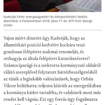
Kaderják Péter energiaügyekért és klímapolitikáért felelõs
államtitkár a Parlamentben 2018. július 17-én. MTI Fotó: Balogh
Zoltán
Vajon miért döntött úgy Kaderják, hogy az
államtitkári pozíció kedvéért kockára teszi
gondosan felépített szakmai renoméját, és
otthagyja az általa felépített kutatóintézetet?
Számos iparági és a szektorra kormányzati oldalról
rálátó szereplővel folytatott háttérbeszélgetésből
az tűnik a leginkább valószínűnek, hogy Orbán
Viktor beláthatta: teljesen kiürült az energetikában
a kormánya káder-tartaléka, és valakinek most már
rendet kell vágnia. Ezt egy forrás úgy fogalmazta