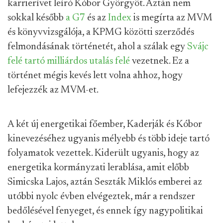
karrierívet leíró Kóbor Györgyöt. Aztán nem
sokkal később
a G7
és az
Index
is megírta az MVM
és könyvvizsgálója, a KPMG közötti szerződés
felmondásának történetét, ahol a szálak egy
Svájc
felé tartó milliárdos utalás felé
vezetnek. Ez a
történet mégis kevés lett volna ahhoz, hogy
lefejezzék az MVM-et.
A két új energetikai főember, Kaderják és Kóbor
kinevezéséhez ugyanis mélyebb és több ideje tartó
folyamatok vezettek. Kiderült ugyanis, hogy az
energetika kormányzati lerablása, amit előbb
Simicska Lajos, aztán Seszták Miklós emberei az
utóbbi nyolc évben elvégeztek, már a rendszer
bedőlésével fenyeget, és ennek így nagypolitikai