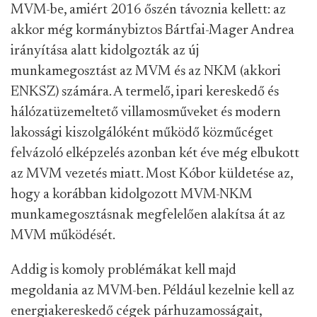
MVM-be, amiért 2016 őszén távoznia kellett: az
akkor még kormánybiztos Bártfai-Mager Andrea
irányítása alatt kidolgozták az új
munkamegosztást az MVM és az NKM (akkori
ENKSZ) számára. A termelő, ipari kereskedő és
hálózatüzemeltető villamosműveket és modern
lakossági kiszolgálóként működő közműcéget
felvázoló elképzelés azonban két éve még elbukott
az MVM vezetés miatt. Most Kóbor küldetése az,
hogy a korábban kidolgozott MVM-NKM
munkamegosztásnak megfelelően alakítsa át az
MVM működését.
Addig is komoly problémákat kell majd
megoldania az MVM-ben. Például kezelnie kell az
energiakereskedő cégek párhuzamosságait,