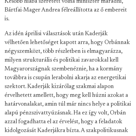
Később hiába szeretett volna miniszter maradni,
Bártfai-Mager Andrea félreállította az ő embereit
is.
Az idén áprilisi választások után Kaderják
vélhetően lehetőséget kapott arra, hogy Orbánnak
négyszemközt, több részletben is elmagyarázza,
milyen strukturális és politikai zavarokkal kell
Magyarországnak szembenéznie, ha a kormány
továbbra is csupán lerabolni akarja az energetikai
szektort. Kaderják kizárólag szakmai alapon
érvelhetett amellett, hogy meg kell húzni azokat a
határvonalakat, amin túl már nincs helye a politikai
alapú pénzszivattyúzásnak. Ha ez így volt, Orbán
azzal fogadhatta el az érvelést, hogy a feladatok
kidolgozását Kaderjákra bízta. A szakpolitikusnak