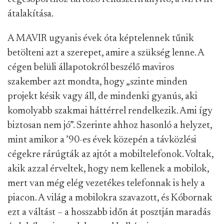
átalakítása.
A MAVIR ugyanis évek óta képtelennek tűnik
betölteni azt a szerepet, amire a szükség lenne. A
cégen belüli állapotokról beszélő maviros
szakember azt mondta, hogy „szinte minden
projekt késik vagy áll, de mindenki gyanús, aki
komolyabb szakmai háttérrel rendelkezik. Ami így
biztosan nem jó”. Szerinte ahhoz hasonló a helyzet,
mint amikor a ’90-es évek közepén a távközlési
cégekre rárúgták az ajtót a mobiltelefonok. Voltak,
akik azzal érveltek, hogy nem kellenek a mobilok,
mert van még elég vezetékes telefonnak is hely a
piacon. A világ a mobilokra szavazott, és Kóbornak
ezt a váltást – a hosszabb időn át posztján maradás