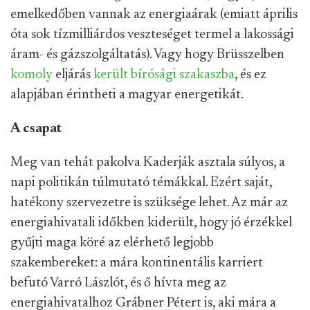
emelkedőben vannak az energiaárak (emiatt április
óta sok tízmilliárdos veszteséget termel a lakossági
áram- és gázszolgáltatás). Vagy hogy Brüsszelben
komoly
eljárás
került bírósági szakaszba
, és ez
alapjában érintheti a magyar energetikát.
A csapat
Meg van tehát pakolva Kaderják asztala súlyos, a
napi politikán túlmutató témákkal. Ezért saját,
hatékony szervezetre is szüksége lehet. Az már az
energiahivatali időkben kiderült, hogy jó érzékkel
gyűjti maga köré az elérhető legjobb
szakembereket: a mára kontinentális karriert
befutó Varró Lászlót, és ő hívta meg az
energiahivatalhoz Grábner Pétert is, aki mára a