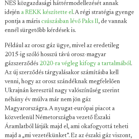
NES közgazdasági háttérmodellezését annak
idején
a REKK készítette el
. A régi stratégia gyenge
pontja a máris
csúszásban lévő Paks II
, de vannak
ennél sürgetőbb kérdések is.
Például az orosz gáz ügye, mivel az eredetileg
2015-ig szóló hosszú távú orosz-magyar
gázszerződés
2020-ra végleg kifogy a tartalmából
.
Az új szerződés tárgyalásakor számításba kell
venni, hogy az orosz szándéknak megfelelően
Ukrajnán keresztül nagy valószínűség szerint
néhány év múlva már nem jön gáz
Magyarországra. A nyugat-európai piacot a
közvetlenül Németországba vezető Északi
Áramlatból látják majd el, ami okafogyottá teheti
majd a „mi vezetékünket”. Ez az északi gáz viszont,