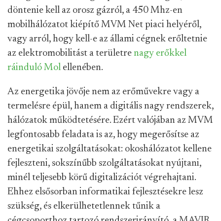
döntenie kell az orosz gázról, a 450 Mhz-en
mobilhálózatot kiépítő MVM Net piaci helyéről,
vagy arról, hogy kell-e az állami cégnek erőltetnie
az elektromobilitást a területre
nagy erőkkel
ráinduló Mol
ellenében.
Az energetika jövője nem az erőművekre vagy a
termelésre épül, hanem a digitális nagy rendszerek,
hálózatok működtetésére. Ezért valójában az MVM
legfontosabb feladata is az, hogy megerősítse az
energetikai szolgáltatásokat: okoshálózatot kellene
fejleszteni, sokszínűbb szolgáltatásokat nyújtani,
minél teljesebb körű digitalizációt végrehajtani.
Ehhez elsősorban informatikai fejlesztésekre lesz
szükség, és elkerülhetetlennek tűnik a
cégcsoporthoz tartozó rendszerirányító, a MAVIR