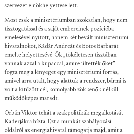
szervezet elnökhelyettese lett.
Most csak a minisztériumban szokatlan, hogy nem
tisztogatással és a saját embereinek pozícióba
emelésével nyitott, hanem két bevált minisztériumi
hivatalnokot, Kádár Andreát és Botos Barbarát
emelte helyettesévé. Ők „tökéletesen tisztában
vannak azzal a kupaccal, amire ültették őket” –
fogta meg a lényeget egy minisztériumi forrás,
amivel arra utalt, hogy alattuk a rendszer, bármi is
volt a kitűzött cél, komolyabb zökkenők nélkül
működőképes maradt.
Orbán Viktor tehát a szakpolitikák megalkotását
Kaderjákra bízta. Ezt a munkát szabályozási
oldalról az energiahivatal támogatja majd, amit a