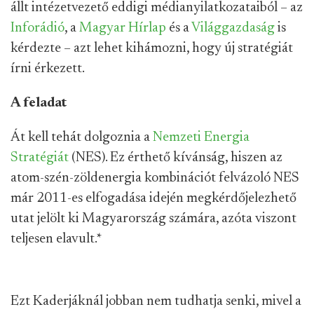
állt intézetvezető eddigi médianyilatkozataiból – az
Inforádió
, a
Magyar Hírlap
és a
Világgazdaság
is
kérdezte – azt lehet kihámozni, hogy új stratégiát
írni érkezett.
A feladat
Át kell tehát dolgoznia a
Nemzeti Energia
Stratégiát
(NES). Ez érthető kívánság, hiszen az
atom-szén-zöldenergia kombinációt felvázoló NES
már 2011-es elfogadása idején megkérdőjelezhető
utat jelölt ki Magyarország számára, azóta viszont
teljesen elavult.
*
Ezt Kaderjáknál jobban nem tudhatja senki, mivel a