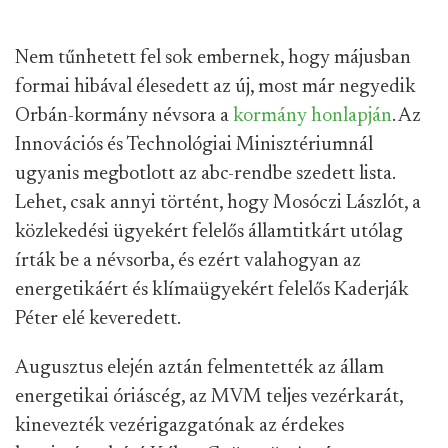
Nem tűnhetett fel sok embernek, hogy májusban
formai hibával élesedett az új, most már negyedik
Orbán-kormány névsora a
kormány honlapján
. Az
Innovációs és Technológiai Minisztériumnál
ugyanis megbotlott az abc-rendbe szedett lista.
Lehet, csak annyi történt, hogy Mosóczi Lászlót, a
közlekedési ügyekért felelős államtitkárt utólag
írták be a névsorba, és ezért valahogyan az
energetikáért és klímaügyekért felelős Kaderják
Péter elé keveredett.
Augusztus elején aztán felmentették az állam
energetikai óriáscég, az MVM teljes vezérkarát,
kinevezték vezérigazgatónak az érdekes