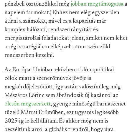
pénzbeli ösztönzőkkel még
jobban megtámogassa
a
napelem farmokat.) Ehhez nem elég egyszerűen
átírni a számokat, mivel ez a kapacitás már
komplex hálózati, rendszerirányítási és
energiatárolási feladatokat jelent, amiket nem lehet
a régi stratégiában elképzelt atom-szén-zöld
rendszerben kezelni.
Az Európai Unióban eközben a klímapolitikai
célok miatt a szénerőművek jövője is
megkérdőjeleződött, így aztán valószínűleg még
Mészáros Lőrinc sem ábrándozik új kazánról az
olcsón megszerzett
, gyenge minőségű barnaszenet
tüzelő Mátrai Erőműben, ezt ugyanis legkésőbb
2025-ig le kell állítani. És akkor még nem is
beszéltünk arról a globális trendről, hogy újra