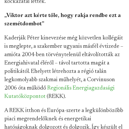
kockázatai lettek.
„Viktor azt kérte tőle, hogy rakja rendbe ezt a
szemétdombot”
Kaderják Péter kinevezése még közvetlen kollégáit
is meglepte, a szakember ugyanis másfél évtizede –
amióta 2004-ben törvénytelenül eltávolították az
Energiahivatal éléről – távol tartotta magát a
politikától. Ehelyett létrehozta a régió talán
legkomolyabb szakmai műhelyét, a Corvinuson
2006 óta működő
Regionális Energiagazdasági
Kutatóközpontot
(REKK).
A REKK itthon és Európa-szerte a legkülönbözőbb
piaci megrendelőknek és energetikai
hatóságoknak dolgozott és dolgozik. Így készült el