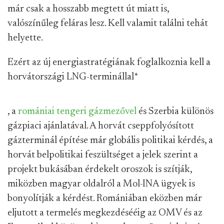
már csak a hosszabb megtett út miatt is,
valószínűleg feláras lesz. Kell valamit találni tehát
helyette.
Ezért az új energiastratégiának foglalkoznia kell a
horvátországi LNG-terminállal
*
, a
romániai tengeri gázmezővel
és Szerbia különös
gázpiaci ajánlatával. A horvát cseppfolyósított
gázterminál építése már globális politikai kérdés, a
horvát belpolitikai feszültséget a jelek szerint a
projekt bukásában érdekelt oroszok is szítják,
miközben magyar oldalról a Mol-INA ügyek is
bonyolítják a kérdést. Romániában eközben már
eljutott a termelés megkezdésééig az OMV és az