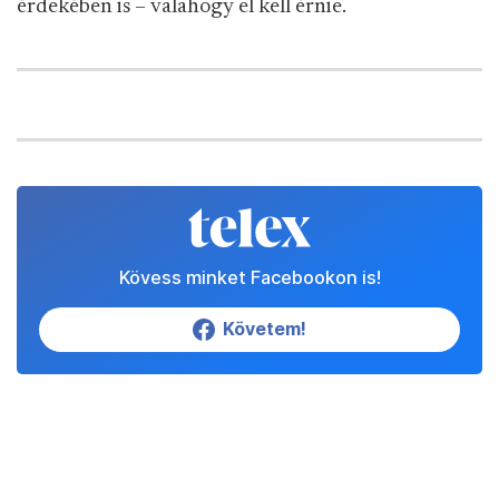
érdekében is – valahogy el kell érnie.
Kövess minket Facebookon is!
Követem!