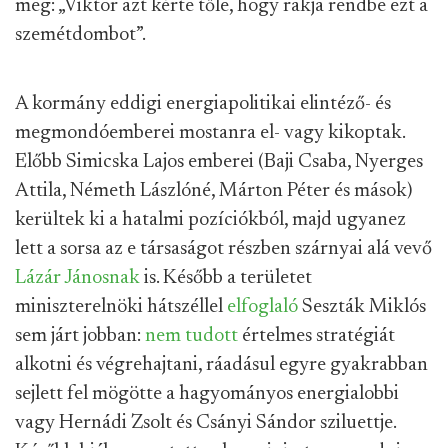
meg: „Viktor azt kérte tőle, hogy rakja rendbe ezt a
szemétdombot”.
A kormány eddigi energiapolitikai elintéző- és
megmondóemberei mostanra el- vagy kikoptak.
Előbb Simicska Lajos emberei (Baji Csaba, Nyerges
Attila, Németh Lászlóné, Márton Péter és mások)
kerültek ki a hatalmi pozíciókból, majd ugyanez
lett a sorsa az e társaságot részben szárnyai alá vevő
Lázár Jánosnak
is. Később a területet
miniszterelnöki hátszéllel
elfoglaló
Seszták Miklós
sem járt jobban:
nem tudott
értelmes stratégiát
alkotni és végrehajtani, ráadásul egyre gyakrabban
sejlett fel mögötte a hagyományos energialobbi
vagy Hernádi Zsolt és Csányi Sándor sziluettje.