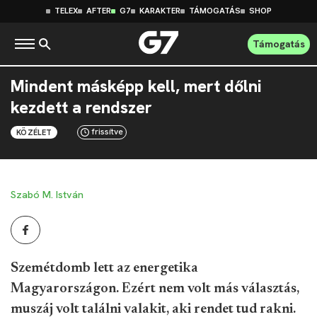
TELEX
AFTER
G7
KARAKTER
TÁMOGATÁS
SHOP
Támogatás
Mindent másképp kell, mert dőlni
kezdett a rendszer
frissítve
KÖZÉLET
Szabó M. István
Szemétdomb lett az energetika
Magyarországon. Ezért nem volt más választás,
muszáj volt találni valakit, aki rendet tud rakni.