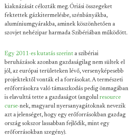
kiaknázását célozták meg. Óriási összegeket
fektettek gázkitermelésbe, szénbányákba,
alumíniumgyárakba, aminek köszönhetően a
szovjet nehézipar harmada Szibériában működött.
Egy 2011-es kutatás szerint
a szibériai
beruházások azonban gazdaságilag nem sültek el
jól, az európai területeken lévő, versenyképesebb
projektektől vonták el a forrásokat. A természeti
erőforrásokra való támaszkodás pedig önmagában
is elavulttá tette a gazdaságot (angolul
resource
curse
-nek, magyarul nyersanyagátoknak nevezik
azt a jelenséget, hogy egy erőforrásokban gazdag
ország sokszor lassabban fejlődik, mint egy
erőforrásokban szegény).