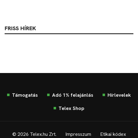
FRISS HÍREK
Támogatás
Adó 1% felajánlás
Hírlevelek
Telex Shop
© 2026 Telex.hu Zrt.
Impresszum
Etikai kódex