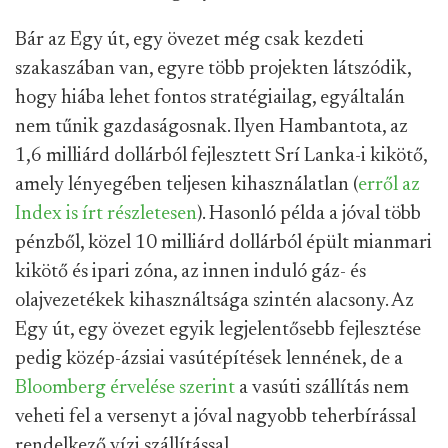
Bár az Egy út, egy övezet még csak kezdeti
szakaszában van, egyre több projekten látszódik,
hogy hiába lehet fontos stratégiailag, egyáltalán
nem tűnik gazdaságosnak. Ilyen Hambantota, az
1,6 milliárd dollárból fejlesztett Srí Lanka-i kikötő,
amely lényegében teljesen kihasználatlan (
erről az
Index is írt részletesen
). Hasonló példa a jóval több
pénzből, közel 10 milliárd dollárból épült mianmari
kikötő és ipari zóna, az innen induló gáz- és
olajvezetékek kihasználtsága szintén alacsony. Az
Egy út, egy övezet egyik legjelentősebb fejlesztése
pedig közép-ázsiai vasútépítések lennének, de a
Bloomberg érvelése szerint
a vasúti szállítás nem
veheti fel a versenyt a jóval nagyobb teherbírással
rendelkező vízi szállítással.