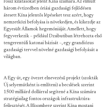
rossz kilátásokat jelent Kína számára. Az elmúlt
három évtizedben óriási gazdasági fejlődésen
átesett Kína jelentős lépéseket tesz azért, hogy
nemzetközi befolyása is növekedjen, és kikezdje az
Egyesült Államok hegemóniáját. Amellett, hogy
fegyverkezik – például Dzsibutiban létrehozta első
tengerentúli katonai bázisát –, egy grandiózus
gazdasági tervvel növelné gazdasági befolyását a
világban.
A Egy út, egy övezet elnevezésű projekt (szokták
Új selyemútként is említeni) a becslések szerint
1500 milliárd dollárral segítené a Kína számára
stratégiailag fontos országok infrastruktúra-
fejlesztését. A Bloomberg szerint Kína mostani