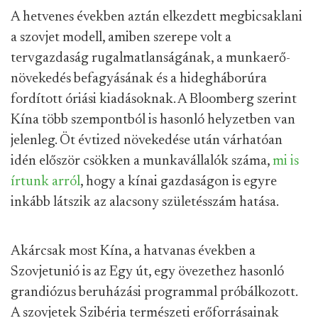
A hetvenes években aztán elkezdett megbicsaklani
a szovjet modell, amiben szerepe volt a
tervgazdaság rugalmatlanságának, a munkaerő-
növekedés befagyásának és a hidegháborúra
fordított óriási kiadásoknak. A Bloomberg szerint
Kína több szempontból is hasonló helyzetben van
jelenleg. Öt évtized növekedése után várhatóan
idén először csökken a munkavállalók száma,
mi is
írtunk arról
, hogy a kínai gazdaságon is egyre
inkább látszik az alacsony születésszám hatása.
Akárcsak most Kína, a hatvanas években a
Szovjetunió is az Egy út, egy övezethez hasonló
grandiózus beruházási programmal próbálkozott.
A szovjetek Szibéria természeti erőforrásainak