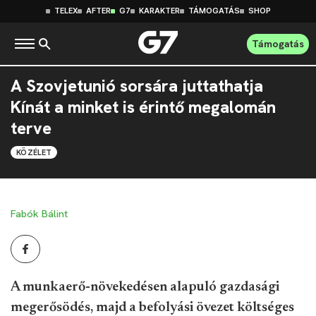
TELEX
AFTER
G7
KARAKTER
TÁMOGATÁS
SHOP
Támogatás
A Szovjetunió sorsára juttathatja
Kínát a minket is érintő megalomán
terve
KÖZÉLET
Fabók Bálint
A munkaerő-növekedésen alapuló gazdasági
megerősödés, majd a befolyási övezet költséges