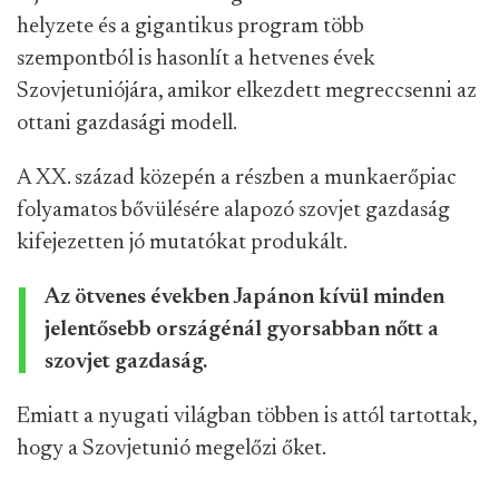
helyzete és a gigantikus program több
szempontból is hasonlít a hetvenes évek
Szovjetuniójára, amikor elkezdett megreccsenni az
ottani gazdasági modell.
A XX. század közepén a részben a munkaerőpiac
folyamatos bővülésére alapozó szovjet gazdaság
kifejezetten jó mutatókat produkált.
Az ötvenes években Japánon kívül minden
jelentősebb országénál gyorsabban nőtt a
szovjet gazdaság.
Emiatt a nyugati világban többen is attól tartottak,
hogy a Szovjetunió megelőzi őket.