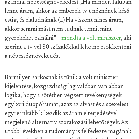
az indiai népességnövekedést. „Ha minden faluban
lenne áram, akkor az emberek tv-t néznének késő
estig, és elaludnának (...) Ha viszont nincs áram,
akkor semmi mást nem tudnak tenni, mint
gyerekeket csinálni” –
mondta a volt miniszter
, aki
szerint a tv-vel 80 százalékkal lehetne csökkenteni
a népességnövekedést.
Bármilyen sarkosnak is tűnik a volt miniszter
kijelentése, közgazdaságilag valóban van abban
logika, hogy a sötétben végzett tevékenységek
egykori duopóliumát, azaz az alvást és a szexelést
egyre inkább kikezdik az áram elterjedésével
megjelenő alternatív szórakozási lehetőségek. Az
utóbbi években a tudomány is felfedezte magának