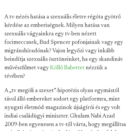
A tv-nézés hatása a szexuális életre régóta gyötrő
kérdése az emberiségnek. Milyen hatása van
szexuális vágyainkra egy tv-ben nézett
focimeccsnek, Bud Spencer pofonjainak vagy egy
migránshíradónak? Vajon legyőzi vagy inkább
beindítja szexuális ösztöneinket, ha egy skandináv
művészfilmet vagy
Köllő Babettet
nézzük a
tévében?
A „tv megöli a szexet”-hipotézis olyan egymástól
távol álló embereket sodort egy platformra, mint
nyugati életmód-magazinok újságírói és egy volt
indiai családügyi miniszter. Ghulam Nabi Azad
2009-ben egyenesen a tv-től várta, hogy megállítsa