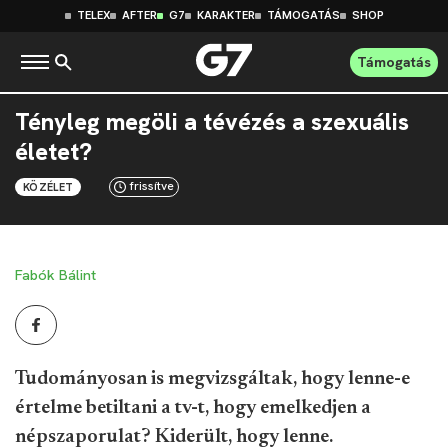
TELEX
AFTER
G7
KARAKTER
TÁMOGATÁS
SHOP
Támogatás
Tényleg megöli a tévézés a szexuális
életet?
frissítve
KÖZÉLET
Fabók Bálint
Tudományosan is megvizsgáltak, hogy lenne-e
értelme betiltani a tv-t, hogy emelkedjen a
népszaporulat? Kiderült, hogy lenne.