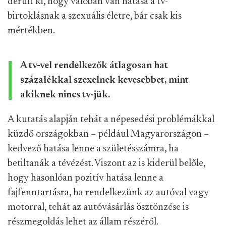
derült ki, hogy valóban van hatása a tv-
birtoklásnak a szexuális életre, bár csak kis
mértékben.
A tv-vel rendelkezők átlagosan hat
százalékkal szexelnek kevesebbet, mint
akiknek nincs tv-jük.
A kutatás alapján tehát a népesedési problémákkal
küzdő országokban – például Magyarországon –
kedvező hatása lenne a születésszámra, ha
betiltanák a tévézést. Viszont az is kiderül belőle,
hogy hasonlóan pozitív hatása lenne a
fajfenntartásra, ha rendelkezünk az autóval vagy
motorral, tehát az autóvásárlás ösztönzése is
részmegoldás lehet az állam részéről.