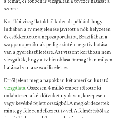
a témát, és többen is vizsgálták a tévézés hatását a
szexre.
Korábbi vizsgálatokból kiderült például, hogy
Indiában a tv megjelenése javított a nők helyzetén
és csökkentette a népszaporulatot, Brazíliában a
szappanoperáknak pedig szintén negatív hatása
van a gyerekszületésre. Azt viszont korábban nem
vizsgálták, hogy a tv birtoklása önmagában milyen
hatással van a szexuális életre.
Erről jelent meg a napokban két amerikai kutató
vizsgálata
. Összesen 4 millió ember töltötte ki
önkéntesen a kérdőívüket nyolcvan, közepesen
vagy kevésbé fejlett országból. A megkérdezettek
mintegy fele rendelkezett tv-vel. A felmérésből az