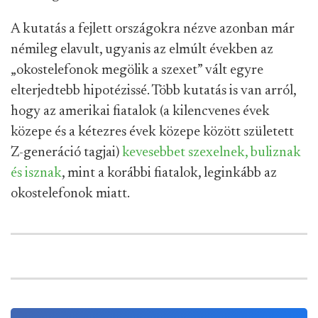
A kutatás a fejlett országokra nézve azonban már
némileg elavult, ugyanis az elmúlt években az
„okostelefonok megölik a szexet” vált egyre
elterjedtebb hipotézissé. Több kutatás is van arról,
hogy az amerikai fiatalok (a kilencvenes évek
közepe és a kétezres évek közepe között született
Z-generáció tagjai)
kevesebbet szexelnek, buliznak
és isznak
, mint a korábbi fiatalok, leginkább az
okostelefonok miatt.