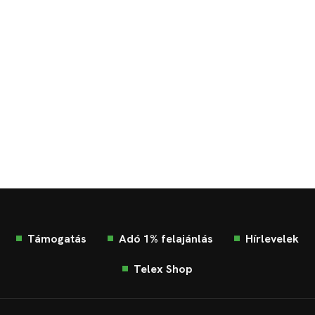
Támogatás
Adó 1% felajánlás
Hírlevelek
Telex Shop