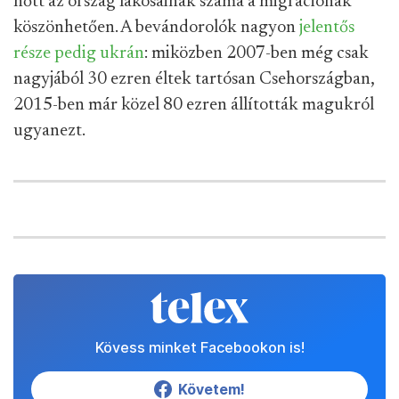
nőtt az ország lakosainak száma a migrációnak
köszönhetően. A bevándorolók nagyon
jelentős
része pedig ukrán
: miközben 2007-ben még csak
nagyjából 30 ezren éltek tartósan Csehországban,
2015-ben már közel 80 ezren állították magukról
ugyanezt.
Kövess minket Facebookon is!
Követem!