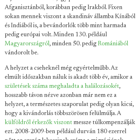
Afganisztánból, korábban pedig Irakból. Fixen
sokan mennek viszont a skandináv államba Kínából
és Indiából is, a bevándorlók több mint harmada
pedig európai volt. Minden 130. például
Magyarországról
, minden 50. pedig
Romániából
vándorolt be.
A helyzet a cseheknél még egyértelműbb. Az
elmúlt időszakban náluk is akadt több év, amikor a
születések száma meghaladta a halálozásokét
,
hosszabb távon nézve azonban már nem ez a
helyzet, a természetes szaporulat pedig olyan kicsi,
hogy a kivándorlás többszörösen felülmúlja. A
külföldről érkezők viszont
messze túlkompenzálják
ezt. 2008-2009-ben például durván 180 ezerrel