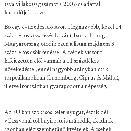
tavalyi lakosságszámot a 2007-es adattal
hasonlítjuk össze.
Bő egy évtizedes időtávon a legnagyobb, közel 14
százalékos visszaesés Litvániában volt, míg
Magyarország ötödik ezen a listán majdnem 3
százalékos csökkenéssel. A svédek viszont
kifejezetten elől vannak a 11 százalékos
növekedéssel, ennél nagyobb arányban csak
törpeállamokban (Luxemburg, Ciprus és Málta),
illetve Írországban gyarapodott a népesség.
Az EU-ban szokásos kelet-nyugat, észak-dél
válaszvonal többnyire itt is működik, akadnak
azonban elég szembetűnő kivételek. A csehek