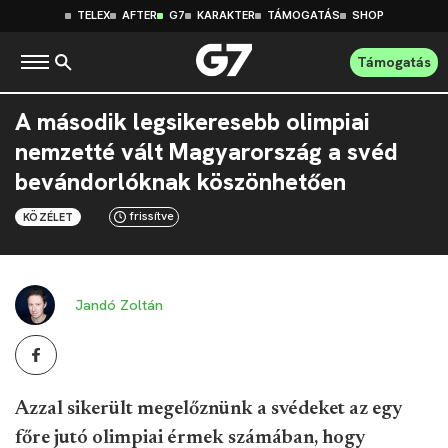
TELEX
AFTER
G7
KARAKTER
TÁMOGATÁS
SHOP
Támogatás
A második legsikeresebb olimpiai
nemzetté vált Magyarország a svéd
bevándorlóknak köszönhetően
frissítve
KÖZÉLET
Jandó Zoltán
Azzal sikerült megelőznünk a svédeket az egy
főre jutó olimpiai érmek számában, hogy