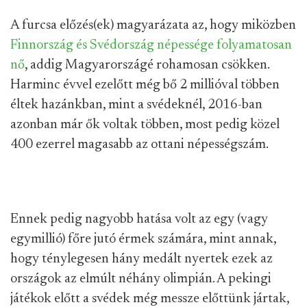
A furcsa előzés(ek) magyarázata az, hogy miközben
Finnország és Svédország népessége folyamatosan
nő
, addig Magyarországé rohamosan csökken.
Harminc évvel ezelőtt még bő 2 millióval többen
éltek hazánkban, mint a svédeknél, 2016-ban
azonban már ők voltak többen, most pedig közel
400 ezerrel magasabb az ottani népességszám.
Ennek pedig nagyobb hatása volt az egy (vagy
egymillió) főre jutó érmek számára, mint annak,
hogy ténylegesen hány medált nyertek ezek az
országok az elmúlt néhány olimpián. A pekingi
játékok előtt a svédek még messze előttünk jártak,