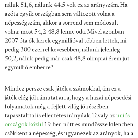
náluk 51,6, nálunk 44,5 volt ez az arányszám. Ha
azóta egyik országban sem változott volna a
népességszám, akkor a sorrend sem módosult
volna: most 54,2-48,8 lenne oda. Mivel azonban
2007 óta ők kerek egymillióval többen lettek, mi
pedig 300 ezerrel kevesebben, nálunk jelenleg
50,2, náluk pedig már csak 48,8 olimpiai érem jut
egymillió emberre.
*
Mindez persze csak játék a számokkal, ám ez a
játék elég jól rámutat arra, hogy a hazai népesedési
folyamatok még a fejlett világ jó részében
tapasztalttal is ellentétes irányúak. Tavaly az
uniós
országok közül
19-ben nőtt és mindössze kilencben
csökkent a népesség, és ugyanezek az arányok, ha a