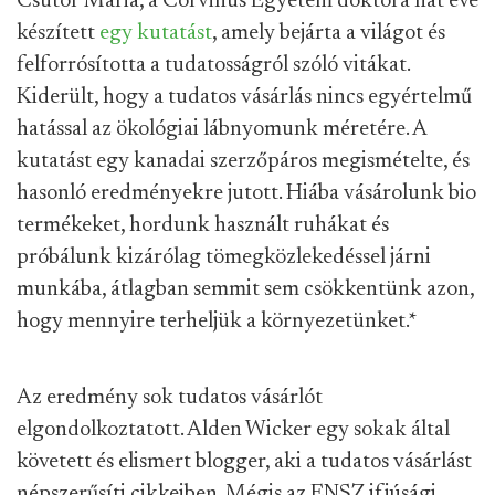
Csutor Mária, a Corvinus Egyetem doktora hat éve
készített
egy kutatást
, amely bejárta a világot és
felforrósította a tudatosságról szóló vitákat.
Kiderült, hogy a tudatos vásárlás nincs egyértelmű
hatással az ökológiai lábnyomunk méretére. A
kutatást egy kanadai szerzőpáros megismételte, és
hasonló eredményekre jutott. Hiába vásárolunk bio
termékeket, hordunk használt ruhákat és
próbálunk kizárólag tömegközlekedéssel járni
munkába, átlagban semmit sem csökkentünk azon,
hogy mennyire terheljük a környezetünket.
*
Az eredmény sok tudatos vásárlót
elgondolkoztatott. Alden Wicker egy sokak által
követett és elismert blogger, aki a tudatos vásárlást
népszerűsíti cikkeiben. Mégis az ENSZ ifjúsági