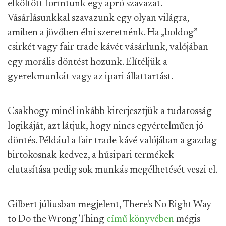
elköltött forintunk egy apró szavazat.
Vásárlásunkkal szavazunk egy olyan világra,
amiben a jövőben élni szeretnénk. Ha „boldog”
csirkét vagy fair trade kávét vásárlunk, valójában
egy morális döntést hozunk. Elítéljük a
gyerekmunkát vagy az ipari állattartást.
Csakhogy minél inkább kiterjesztjük a tudatosság
logikáját, azt látjuk, hogy nincs egyértelműen jó
döntés. Például a fair trade kávé valójában a gazdag
birtokosnak kedvez, a húsipari termékek
elutasítása pedig sok munkás megélhetését veszi el.
Gilbert júliusban megjelent, There's No Right Way
to Do the Wrong Thing
című könyvében
mégis