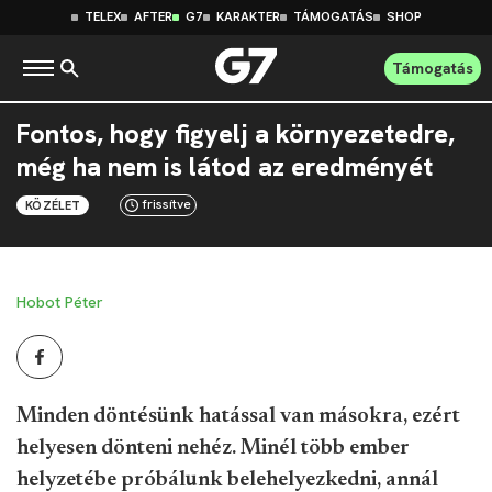
TELEX
AFTER
G7
KARAKTER
TÁMOGATÁS
SHOP
Támogatás
Fontos, hogy figyelj a környezetedre,
még ha nem is látod az eredményét
frissítve
KÖZÉLET
Hobot Péter
Minden döntésünk hatással van másokra, ezért
helyesen dönteni nehéz. Minél több ember
helyzetébe próbálunk belehelyezkedni, annál