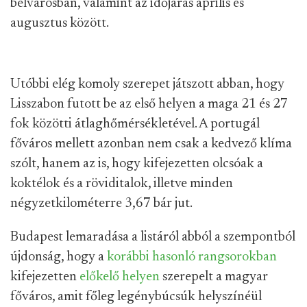
belvárosban, valamint az időjárás április és
augusztus között.
Utóbbi elég komoly szerepet játszott abban, hogy
Lisszabon futott be az első helyen a maga 21 és 27
fok közötti átlaghőmérsékletével. A portugál
főváros mellett azonban nem csak a kedvező klíma
szólt, hanem az is, hogy kifejezetten olcsóak a
koktélok és a röviditalok, illetve minden
négyzetkilométerre 3,67 bár jut.
Budapest lemaradása a listáról abból a szempontból
újdonság, hogy a
korábbi hasonló rangsorokban
kifejezetten
előkelő helyen
szerepelt a magyar
főváros, amit főleg legénybúcsúk helyszínéül