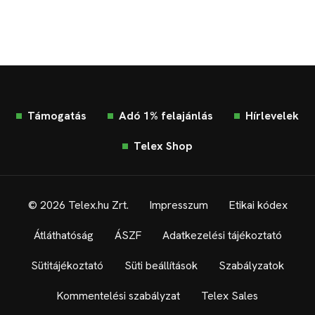
Támogatás
Adó 1% felajánlás
Hírlevelek
Telex Shop
© 2026 Telex.hu Zrt.
Impresszum
Etikai kódex
Átláthatóság
ÁSZF
Adatkezelési tájékoztató
Sütitájékoztató
Süti beállítások
Szabályzatok
Kommentelési szabályzat
Telex Sales