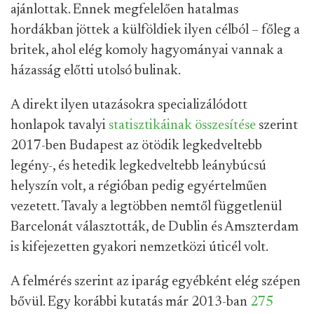
ajánlottak. Ennek megfelelően hatalmas
hordákban jöttek a külföldiek ilyen célból – főleg a
britek, ahol elég komoly hagyományai vannak a
házasság előtti utolsó bulinak.
A direkt ilyen utazásokra specializálódott
honlapok tavalyi
statisztikáinak összesítése
szerint
2017-ben Budapest az ötödik legkedveltebb
legény-, és hetedik legkedveltebb leánybúcsú
helyszín volt, a régióban pedig egyértelműen
vezetett. Tavaly a legtöbben nemtől függetlenül
Barcelonát választották, de Dublin és Amszterdam
is kifejezetten gyakori nemzetközi úticél volt.
A felmérés szerint az iparág egyébként elég szépen
bővül. Egy korábbi kutatás már 2013-ban
275