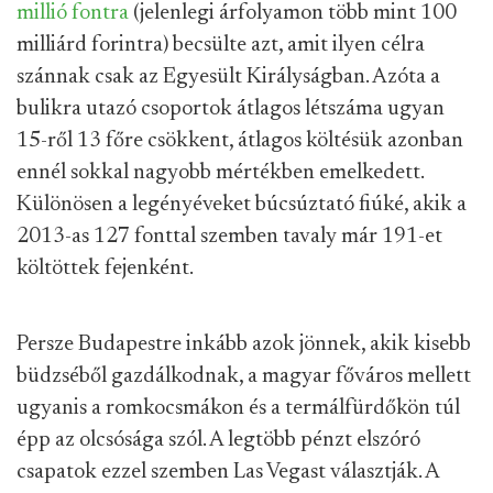
millió fontra
(jelenlegi árfolyamon több mint 100
milliárd forintra) becsülte azt, amit ilyen célra
szánnak csak az Egyesült Királyságban. Azóta a
bulikra utazó csoportok átlagos létszáma ugyan
15-ről 13 főre csökkent, átlagos költésük azonban
ennél sokkal nagyobb mértékben emelkedett.
Különösen a legényéveket búcsúztató fiúké, akik a
2013-as 127 fonttal szemben tavaly már 191-et
költöttek fejenként.
Persze Budapestre inkább azok jönnek, akik kisebb
büdzséből gazdálkodnak, a magyar főváros mellett
ugyanis a romkocsmákon és a termálfürdőkön túl
épp az olcsósága szól. A legtöbb pénzt elszóró
csapatok ezzel szemben Las Vegast választják. A