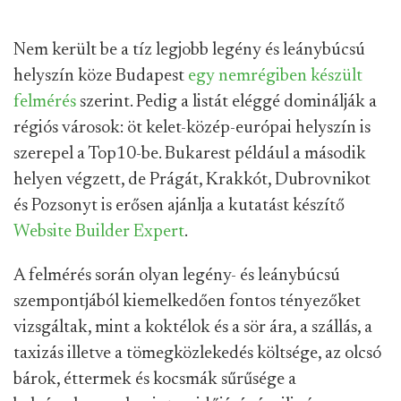
Nem került be a tíz legjobb legény és leánybúcsú
helyszín köze Budapest
egy nemrégiben készült
felmérés
szerint. Pedig a listát eléggé dominálják a
régiós városok: öt kelet-közép-európai helyszín is
szerepel a Top10-be. Bukarest például a második
helyen végzett, de Prágát, Krakkót, Dubrovnikot
és Pozsonyt is erősen ajánlja a kutatást készítő
Website Builder Expert
.
A felmérés során olyan legény- és leánybúcsú
szempontjából kiemelkedően fontos tényezőket
vizsgáltak, mint a koktélok és a sör ára, a szállás, a
taxizás illetve a tömegközlekedés költsége, az olcsó
bárok, éttermek és kocsmák sűrűsége a