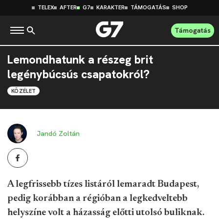
TELEX
AFTER
G7
KARAKTER
TÁMOGATÁS
SHOP
Támogatás
Lemondhatunk a részeg brit
legénybúcsús csapatokról?
KÖZÉLET
Jandó Zoltán
A legfrissebb tízes listáról lemaradt Budapest,
pedig korábban a régióban a legkedveltebb
helyszíne volt a házasság előtti utolsó buliknak.