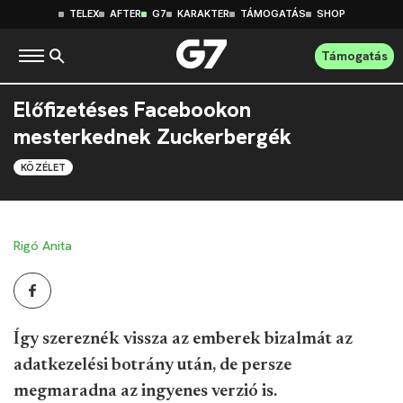
TELEX
AFTER
G7
KARAKTER
TÁMOGATÁS
SHOP
Támogatás
Előfizetéses Facebookon
mesterkednek Zuckerbergék
KÖZÉLET
Rigó Anita
Így szereznék vissza az emberek bizalmát az
adatkezelési botrány után, de persze
megmaradna az ingyenes verzió is.