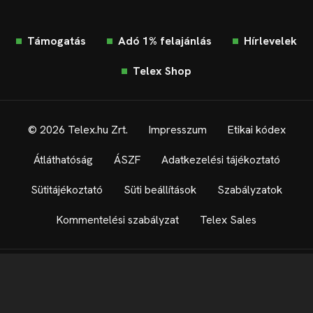
Támogatás
Adó 1% felajánlás
Hírlevelek
Telex Shop
© 2026 Telex.hu Zrt.
Impresszum
Etikai kódex
Átláthatóság
ÁSZF
Adatkezelési tájékoztató
Sütitájékoztató
Süti beállítások
Szabályzatok
Kommentelési szabályzat
Telex Sales