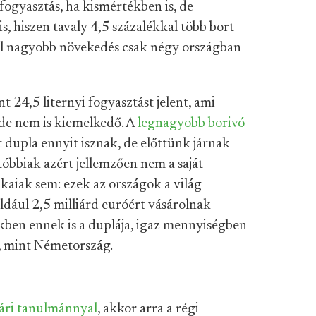
fogyasztás, ha kismértékben is, de
, hiszen tavaly 4,5 százalékkal több bort
él nagyobb növekedés csak négy országban
t 24,5 liternyi fogyasztást jelent, ami
de nem is kiemelkedő. A
legnagyobb borivó
 dupla ennyit isznak, de előttünk járnak
tóbbiak azért jellemzően nem a saját
ikaiak sem: ezek az országok a világ
dául 2,5 milliárd euróért vásárolnak
ékben ennek is a duplája, igaz mennyiségben
l, mint Németország.
ári tanulmánnyal
, akkor arra a régi