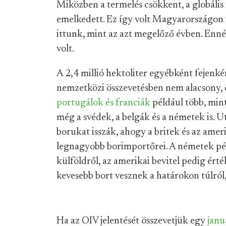
Miközben a termelés csökkent, a globális 
emelkedett. Ez így volt Magyarországon is
ittunk, mint az azt megelőző évben. Enn
volt.
A 2,4 millió hektoliter egyébként fejenkén
nemzetközi összevetésben nem alacsony, 
portugálok és franciák
például több, mint
még a svédek, a belgák és a németek is. U
borukat isszák, ahogy a britek és az amer
legnagyobb borimportőrei. A németek pél
külföldről, az amerikai bevitel pedig ért
kevesebb bort vesznek a határokon túlró
Ha az OIV jelentését összevetjük egy
janu