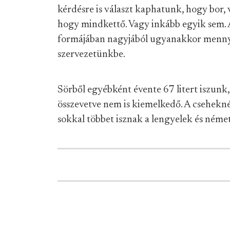
kérdésre is választ kaphatunk, hogy bor, 
hogy mindkettő. Vagy inkább egyik sem. A
formájában nagyjából ugyanakkor mennyi
szervezetünkbe.
Sörből egyébként évente 67 litert iszunk
összevetve nem is kiemelkedő. A csehekn
sokkal többet isznak a lengyelek és német