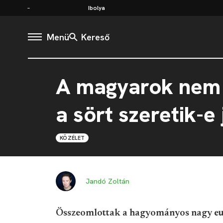
Ibolya
Menü
Kereső
A magyarok nem t
a sört szeretik-e
KÖZÉLET
Jandó Zoltán
Összeomlottak a hagyományos nagy eu