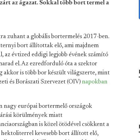
zárt az ágazat. Sokkal több bort termel a
ra zuhant a globális bortermelés 2017-ben.
ternyi bort állítottak elő, ami majdnem
l, az évtized eddigi legjobb évének számító
marad el. Az ezredforduló óta a szektor
akkor is több bor készült világszerte, mint
eti és Borászati Szervezet (OIV)
napokban
an nagy európai bortermelő országok
járási körülmények miatt
nciaországban is közel ötödével csökkent a
hektoliterrel kevesebb bort állított elő,