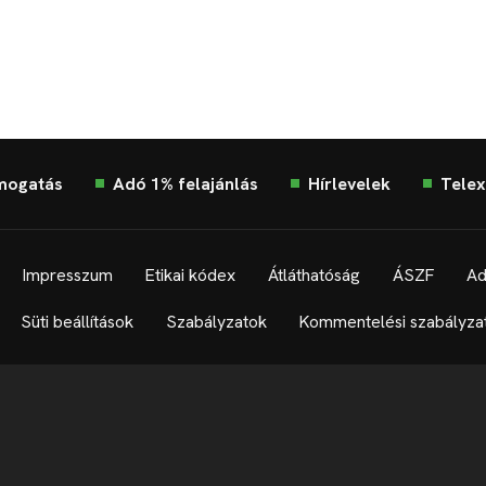
mogatás
Adó 1% felajánlás
Hírlevelek
Telex
Impresszum
Etikai kódex
Átláthatóság
ÁSZF
Ad
Süti beállítások
Szabályzatok
Kommentelési szabályza