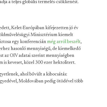
dja a teljes globális termelés-csökkenést.
dett, Kelet-Európában kifejezetten jó év
a Földművelésügyi Minisztérium kiemelt
 biztosa egy konferencián
még arról beszélt
,
iterhez hasonló mennyiségű, de kiemelkedő
st az OIV adatai szerint mennyiségben
m is keveset, közel 300 ezer hektolitert.
etlenek, ahol bővült a kibocsátás:
gyedével, Moldovában pedig ötödével több