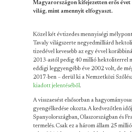
Magyarországon kifejezetten erős évet 
világ, mint amennyit elfogyaszt.
Közel két évtizedes mennyiségi mélypont
Tavaly világszerte negyedmilliárd hektoli
tizedével kevesebb az egy évvel korábbiná
2013-astól pedig 40 millió hektoliterrel 
eddigi leggyengébb éve 2002 volt, de még 
2017-ben – derül ki a Nemzetközi Szőlész
kiadott jelentéséből
.
A visszaesést elsősorban a hagyományos
gyengélkedése okozta. A kedvezőtlen idő
Spanyolországban, Olaszországban és Fra
termelés. Csak ez a három állam 25 millió 