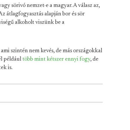
vagy sörivó nemzet-e a magyar. A válasz az,
z átlagfogyasztás alapján bor és sör
ségű alkoholt viszünk be a
, ami szintén nem kevés, de más országokkal
él például
több mint kétszer ennyi fogy
, de
ek is.