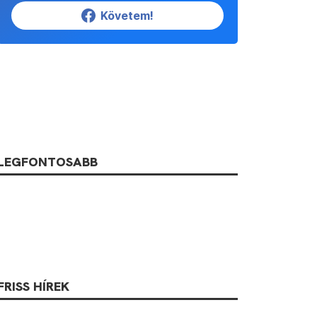
Követem!
LEGFONTOSABB
FRISS HÍREK