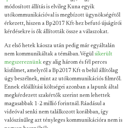
módosított állítás is elvileg Kuna egyik
utókommunikációval is megbízott ügynökségétől
érkezett, hiszen a Bp2017 Kft-hez befutó újságírói
kérdésekre is ők állították össze a válaszokat.
Az első hetek káosza után pedig már egyáltalán
nem kommunikáltak a témában. Végül
sikerült
megszereznünk
egy alig három és fél perces
kisfilmet, amelyről a Bp2017 Kft-n belül állítólag
úgy beszélnek, mint az utókommunikációs filmről.
Ennek előállítási költségei azonban a lapunk által
megkérdezett szakértők szerint nem lehettek
magasabbak 1-2 millió forintnál. Ráadásul a
videóval senki nem találkozott korábban, így
valószínűleg azt tényleges kommunikációra nem is