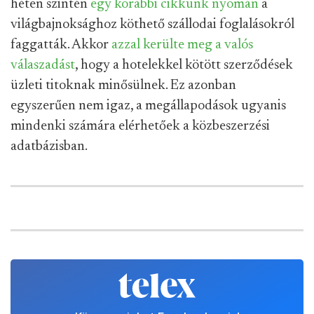
héten szintén
egy korábbi cikkünk nyomán
a
világbajnoksághoz köthető szállodai foglalásokról
faggatták. Akkor
azzal kerülte meg a valós
válaszadást
, hogy a hotelekkel kötött szerződések
üzleti titoknak minősülnek. Ez azonban
egyszerűen nem igaz, a megállapodások ugyanis
mindenki számára elérhetőek a közbeszerzési
adatbázisban.