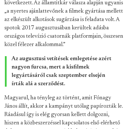
következett. Az államtitkár válasza alapján ugyanis
„a nyertes ajánlattevőnek a filmek gyártása mellett
az elkészült alkotások sugárzása is feladata volt. A
spotok 2017 augusztusában kerültek adásba
országos televízió csatornák platformjain, összesen
közel félezer alkalommal.”
Az augusztusi vetítések emlegetése azért
nagyon furcsa, mert a kisfilmek
legyártásáról csak szeptember elsején
írták alá a szerződést.
Magyarul, ha tényleg az történt, amit Fónagy
János állít, akkor a kampányt utólag papírozták le.
Ráadásul így is elég gyorsan kellett dolgozni,
hiszen a közbeszerzéssel kapcsolatos első elérhető