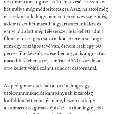
dokumentum augusztus 1-i keltezésű, és ezen két
hét múlva még módosítottak is. Azaz, ha attól még
el is tekintünk, hogy nem volt érvényes szerződés,
akkor is két hét maradt a gyártási munkákra és
ennyi idő alatt még félezerszer le is kellett adni a
filmeket országos csatornákon. Szerencse, hogy
nem egy országos tévé van, és nem csak egy 30
perces film készült, ez esetben ugyanis augusztus
második felében a teljes műsoridő 70 százalékát
erre kellett volna szánni az adott csatornánál.
Az pedig már csak hab a tortán, hogy egy
utókommunikációs kampánynak kizárólag
külföldön lett volna értelme, hiszen csak így
alkalmas országimázs-építésre. Itthon legfeljebb