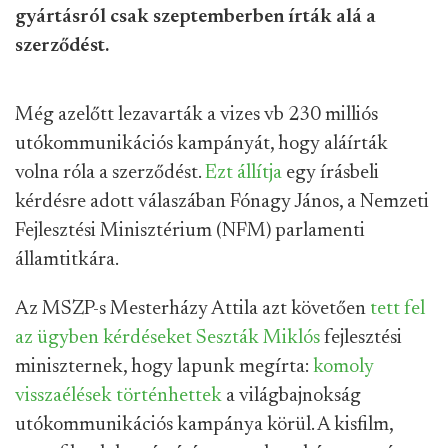
gyártásról csak szeptemberben írták alá a
szerződést.
Még azelőtt lezavarták a vizes vb 230 milliós
utókommunikációs kampányát, hogy aláírták
volna róla a szerződést.
Ezt állítja
egy írásbeli
kérdésre adott válaszában Fónagy János, a Nemzeti
Fejlesztési Minisztérium (NFM) parlamenti
államtitkára.
Az MSZP-s Mesterházy Attila azt követően
tett
fel
az ügyben
kérdéseket
Seszták
Miklós
fejlesztési
miniszternek, hogy lapunk megírta:
komoly
visszaélések történhettek
a világbajnokság
utókommunikációs kampánya körül. A kisfilm,