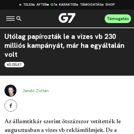
TELEX
AFTER
G7
KARAKTER
TÁMOGATÁS
SHOP
Támogatás
Utólag papírozták le a vizes vb 230
milliós kampányát, már ha egyáltalán
volt
KÖZÉLET
Jandó Zoltán
Az államtitkár szerint ötszázszor vetítették le
augusztusban a vizes vb reklámfilmjeit. De a