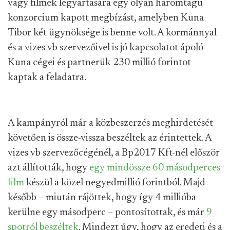
vagy filmek legyártására egy olyan háromtagú
konzorcium kapott megbízást, amelyben Kuna
Tibor két ügynöksége is benne volt. A kormánnyal
és a vizes vb szervezőivel is jó kapcsolatot ápoló
Kuna cégei és partnerük 230 millió forintot
kaptak a feladatra.
A kampányról már a közbeszerzés meghirdetését
követően is össze-vissza beszéltek az érintettek. A
vizes vb szervezőcégénél, a Bp2017 Kft-nél először
azt állították, hogy
egy mindössze 60 másodperces
film
készül a közel negyedmillió forintból. Majd
később – miután rájöttek, hogy így 4 millióba
kerülne egy másodperc – pontosítottak, és már
9
spotról beszéltek
. Mindezt úgy, hogy az eredeti és a