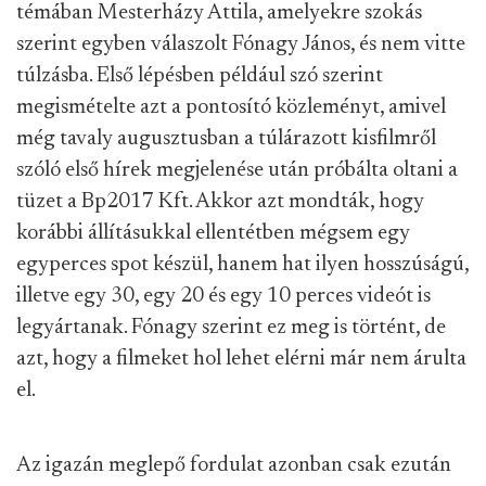
témában Mesterházy Attila, amelyekre szokás
szerint egyben válaszolt Fónagy János, és nem vitte
túlzásba. Első lépésben például szó szerint
megismételte azt a pontosító közleményt, amivel
még tavaly augusztusban a túlárazott kisfilmről
szóló első hírek megjelenése után próbálta oltani a
tüzet a Bp2017 Kft. Akkor azt mondták, hogy
korábbi állításukkal ellentétben mégsem egy
egyperces spot készül, hanem hat ilyen hosszúságú,
illetve egy 30, egy 20 és egy 10 perces videót is
legyártanak. Fónagy szerint ez meg is történt, de
azt, hogy a filmeket hol lehet elérni már nem árulta
el.
Az igazán meglepő fordulat azonban csak ezután