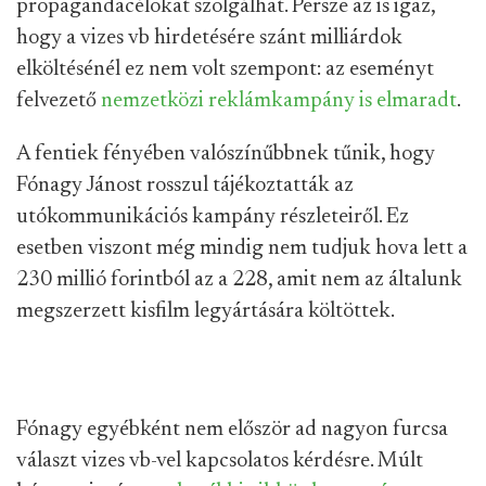
propagandacélokat szolgálhat. Persze az is igaz,
hogy a vizes vb hirdetésére szánt milliárdok
elköltésénél ez nem volt szempont: az eseményt
felvezető
nemzetközi reklámkampány is elmaradt
.
A fentiek fényében valószínűbbnek tűnik, hogy
Fónagy Jánost rosszul tájékoztatták az
utókommunikációs kampány részleteiről. Ez
esetben viszont még mindig nem tudjuk hova lett a
230 millió forintból az a 228, amit nem az általunk
megszerzett kisfilm legyártására költöttek.
Fónagy egyébként nem először ad nagyon furcsa
választ vizes vb-vel kapcsolatos kérdésre. Múlt