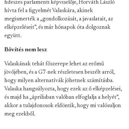
fideszes parlamenti képviselője, Horváth László
hívta fel a figyelmét Valaskára, akinek
megismerték a „gondolkozását, a javaslatait, az
elképzeléseit”, és már hónapok óta dolgoznak
együtt.
Bővítés nem lesz
Valaskának tehát főszerepe lehet az erőmű
jövőjében, és a G7-nek részletesen beszélt arról,
hogy milyen alternatívák jöhetnek számításba.
Valaska hangsúlyozta, hogy ezek az ő elképzelései,
és majd ha „áprilisban valóban elfoglalja a helyét”,
akkor a tulajdonosok eldöntik, hogy mi valósuljon
meg ezekből.