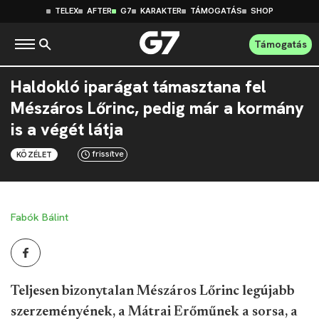
TELEX
AFTER
G7
KARAKTER
TÁMOGATÁS
SHOP
Támogatás
Haldokló iparágat támasztana fel
Mészáros Lőrinc, pedig már a kormány
is a végét látja
frissítve
KÖZÉLET
Fabók Bálint
Teljesen bizonytalan Mészáros Lőrinc legújabb
szerzeményének, a Mátrai Erőműnek a sorsa, a