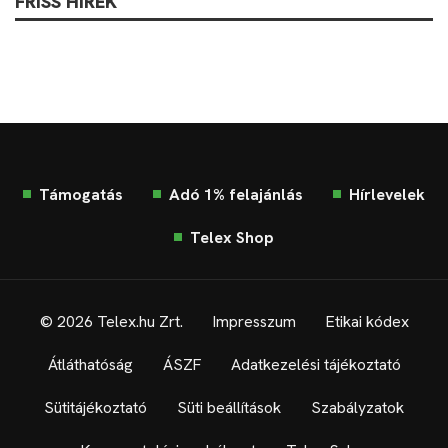
FRISS HÍREK
Támogatás
Adó 1% felajánlás
Hírlevelek
Telex Shop
© 2026 Telex.hu Zrt.
Impresszum
Etikai kódex
Átláthatóság
ÁSZF
Adatkezelési tájékoztató
Sütitájékoztató
Süti beállítások
Szabályzatok