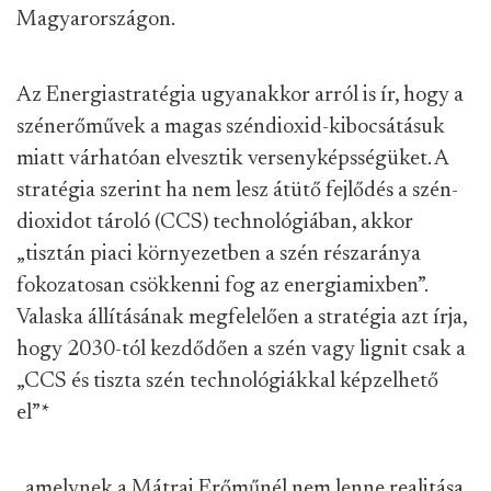
Magyarországon.
Az Energiastratégia ugyanakkor arról is ír, hogy a
szénerőművek a magas széndioxid-kibocsátásuk
miatt várhatóan elvesztik versenyképsségüket. A
stratégia szerint ha nem lesz átütő fejlődés a szén-
dioxidot tároló (CCS) technológiában, akkor
„tisztán piaci környezetben a szén részaránya
fokozatosan csökkenni fog az energiamixben”.
Valaska állításának megfelelően a stratégia azt írja,
hogy 2030-tól kezdődően a szén vagy lignit csak a
„CCS és tiszta szén technológiákkal képzelhető
el”
*
, amelynek a Mátrai Erőműnél nem lenne realitása.