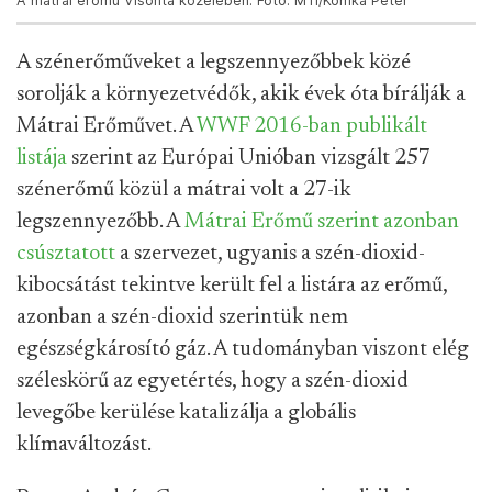
A mátrai erőmű Visonta közelében. Fotó: MTI/Komka Péter
A szénerőműveket a legszennyezőbbek közé
sorolják a környezetvédők, akik évek óta bírálják a
Mátrai Erőművet. A
WWF 2016-ban publikált
listája
szerint az Európai Unióban vizsgált 257
szénerőmű közül a mátrai volt a 27-ik
legszennyezőbb. A
Mátrai Erőmű szerint azonban
csúsztatott
a szervezet, ugyanis a szén-dioxid-
kibocsátást tekintve került fel a listára az erőmű,
azonban a szén-dioxid szerintük nem
egészségkárosító gáz. A tudományban viszont elég
széleskörű az egyetértés, hogy a szén-dioxid
levegőbe kerülése katalizálja a globális
klímaváltozást.