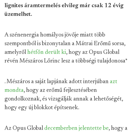
lignites áramtermelés elvileg már csak 12 évig
üzemelhet.
A szénenergia homályos jövője miatt több
szempontból is bizonytalan a Mátrai Erőmű sorsa,
amelyről
hétfőn derült ki
, hogy az Opus Global
révén Mészáros Lőrinc lesz a többségi tulajdonosa
*
. Mészáros a saját lapjának adott interjúban
azt
mondta
, hogy az erőmű fejlesztésében
gondolkoznak, és vizsgálják annak a lehetőségét,
hogy egy új blokkot építsenek.
Az Opus Global
decemberben jelentette be
, hogy a