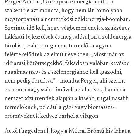
Perger András, Greenpeace energiapolitikai
szakértője azt mondta, hogy nem lát komolyabb
megtorpanást a nemzetközi zöldenergia-boomban.
Szerinte idő kell, hogy végbemenjenek a szükséges
hálózati fejlesztések és megvalósuljon a zöldenergia
tárolása, ezért a rugalmas termelők nagyon
felértékelődtek az elmúlt években. „Most már az
időjárási kötöttségekből fakadóan valóban kevésbé
rugalmas nap- és a szélenergiához kell igazodni,
nem pedig fordítva” – mondta Perger, aki szerint
ez nem a nagy szénrőműveknek kedvez, hanem a
nemzetközi trendek alapján a kisebb, rugalmasabb
termelőknek, például a gáz- vagy biomassza-
erőműveknek kedvez bárhol a világon.
Attól függetlenül, hogy a Mátrai Erőmű kivárhat a