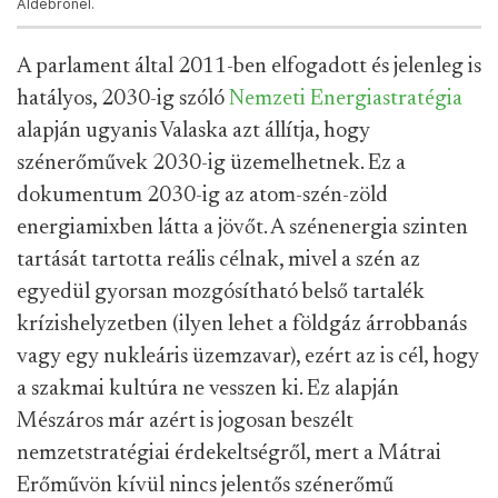
Aldebrőnél.
A parlament által 2011-ben elfogadott és jelenleg is
hatályos, 2030-ig szóló
Nemzeti Energiastratégia
alapján ugyanis Valaska azt állítja, hogy
szénerőművek 2030-ig üzemelhetnek. Ez a
dokumentum 2030-ig az atom-szén-zöld
energiamixben látta a jövőt. A szénenergia szinten
tartását tartotta reális célnak, mivel a szén az
egyedül gyorsan mozgósítható belső tartalék
krízishelyzetben (ilyen lehet a földgáz árrobbanás
vagy egy nukleáris üzemzavar), ezért az is cél, hogy
a szakmai kultúra ne vesszen ki. Ez alapján
Mészáros már azért is jogosan beszélt
nemzetstratégiai érdekeltségről, mert a Mátrai
Erőművön kívül nincs jelentős szénerőmű