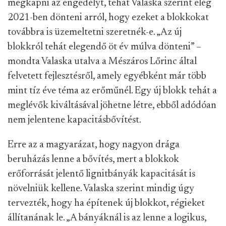
megkapni az engedélyt, tehát Valaska szerint elég
2021-ben dönteni arról, hogy ezeket a blokkokat
továbbra is üzemeltetni szeretnék-e. „Az új
blokkról tehát elegendő öt év múlva dönteni” –
mondta Valaska utalva a Mészáros Lőrinc által
felvetett fejlesztésről, amely egyébként már több
mint tíz éve téma az erőműnél. Egy új blokk tehát a
meglévők kiváltásával jöhetne létre, ebből adódóan
nem jelentene kapacitásbővítést.
Erre az a magyarázat, hogy nagyon drága
beruházás lenne a bővítés, mert a blokkok
erőforrását jelentő lignitbányák kapacitását is
növelniük kellene. Valaska szerint mindig úgy
tervezték, hogy ha építenek új blokkot, régieket
állítanának le. „A bányáknál is az lenne a logikus,