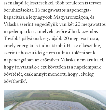
szénalapú fejlesztésekkel, több területen is tervez
beruházásokat. 16 megawattos napenergia-
kapacitása a legnagyobb Magyarországon, és
Valaska szerint engedélyük van két 20 megawattos
napelemparkra, amelyek jövőre állnak üzembe.
Továbbá pályáznak egy újabb 20 megawattosra,
amely energiát is tudna tárolni. Ha az elkészülne,
szerinte hosszú ideig nem tudná utolérni senki
napenergiában az erőművet. Valaska nem árulta el,
hogy folytatnák-e ezt követően is a napelempark
bővítését, csak annyit mondott, hogy „elvileg
bővíthetik”.