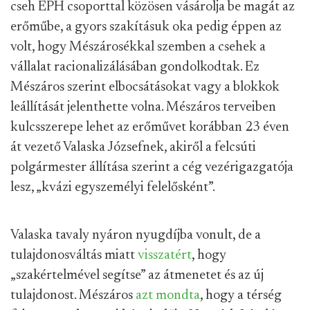
cseh EPH csoporttal közösen vásárolja be magát az
erőműbe, a gyors szakításuk oka pedig éppen az
volt, hogy Mészárosékkal szemben a csehek a
vállalat racionalizálásában gondolkodtak. Ez
Mészáros szerint elbocsátásokat vagy a blokkok
leállítását jelenthette volna. Mészáros terveiben
kulcsszerepe lehet az erőművet korábban 23 éven
át vezető Valaska Józsefnek, akiről a felcsúti
polgármester állítása szerint a cég vezérigazgatója
lesz, „kvázi egyszemélyi felelősként”.
Valaska tavaly nyáron nyugdíjba vonult, de a
tulajdonosváltás miatt
visszatért
, hogy
„szakértelmével segítse” az átmenetet és az új
tulajdonost. Mészáros
azt mondta
, hogy a térség