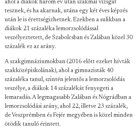
ahol a diákok három év után szakmai vizsgát
tesznek, és ha akarnak, utána egy két éves képzés
után le is érettségizhetnek. Ezekben a sulikban a
diákok 21 százaléka lemorzsolódással
veszélyeztetett, de Szabolcsban és Zalában közel 30
százalék ez az arány.
A szakgimnáziumokban (2016 előtt ezeket hívták
szakközépiskolának), ahol a gimnazisták 40
százaléka tanul, szintén jelentős a lemorzsolódás
veszélye, a diákok 14 százalékát fenyegeti a
lemaradás. A legmagasabb Zalában és Nógrádban a
lemorzsolódási arány, ahol 22, illetve 23 százalék,
de Veszprémben és Fejér megyében is közel minden
ötödik tanuló érintett.