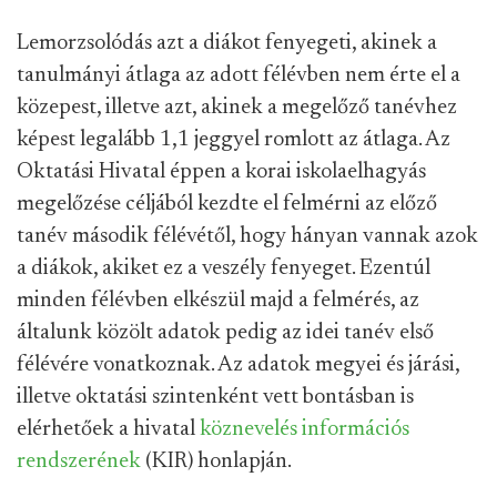
Lemorzsolódás azt a diákot fenyegeti, akinek a
tanulmányi átlaga az adott félévben nem érte el a
közepest, illetve azt, akinek a megelőző tanévhez
képest legalább 1,1 jeggyel romlott az átlaga. Az
Oktatási Hivatal éppen a korai iskolaelhagyás
megelőzése céljából kezdte el felmérni az előző
tanév második félévétől, hogy hányan vannak azok
a diákok, akiket ez a veszély fenyeget. Ezentúl
minden félévben elkészül majd a felmérés, az
általunk közölt adatok pedig az idei tanév első
félévére vonatkoznak. Az adatok megyei és járási,
illetve oktatási szintenként vett bontásban is
elérhetőek a hivatal
köznevelés információs
rendszerének
(KIR) honlapján.