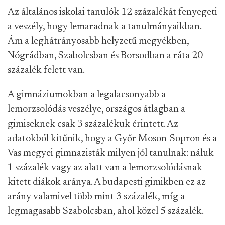
Az általános iskolai tanulók 12 százalékát fenyegeti
a veszély, hogy lemaradnak a tanulmányaikban.
Ám a leghátrányosabb helyzetű megyékben,
Nógrádban, Szabolcsban és Borsodban a ráta 20
százalék felett van.
A gimnáziumokban a legalacsonyabb a
lemorzsolódás veszélye, országos átlagban a
gimiseknek csak 3 százalékuk érintett. Az
adatokból kitűnik, hogy a Győr-Moson-Sopron és a
Vas megyei gimnazisták milyen jól tanulnak: náluk
1 százalék vagy az alatt van a lemorzsolódásnak
kitett diákok aránya. A budapesti gimikben ez az
arány valamivel több mint 3 százalék, míg a
legmagasabb Szabolcsban, ahol közel 5 százalék.