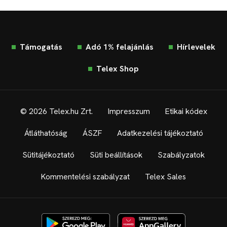
Támogatás
Adó 1% felajánlás
Hírlevelek
Telex Shop
© 2026 Telex.hu Zrt.
Impresszum
Etikai kódex
Átláthatóság
ÁSZF
Adatkezelési tájékoztató
Sütitájékoztató
Süti beállítások
Szabályzatok
Kommentelési szabályzat
Telex Sales