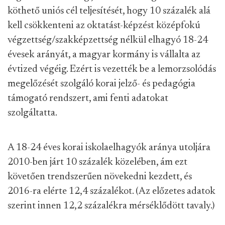
köthető uniós cél teljesítését, hogy 10 százalék alá
kell csökkenteni az oktatást-képzést középfokú
végzettség/szakképzettség nélkül elhagyó 18-24
évesek arányát, a magyar kormány is vállalta az
évtized végéig. Ezért is vezették be a lemorzsolódás
megelőzését szolgáló korai jelző- és pedagógia
támogató rendszert, ami fenti adatokat
szolgáltatta.
A 18-24 éves korai iskolaelhagyók aránya utoljára
2010-ben járt 10 százalék közelében, ám ezt
követően trendszerűen növekedni kezdett, és
2016-ra elérte 12,4 százalékot. (Az előzetes adatok
szerint innen 12,2 százalékra mérséklődött tavaly.)