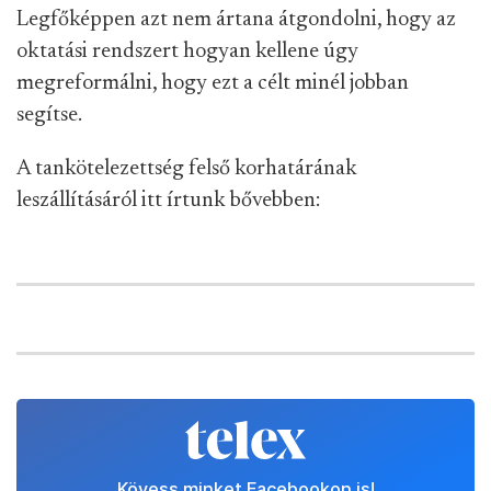
Legfőképpen azt nem ártana átgondolni, hogy az
oktatási rendszert hogyan kellene úgy
megreformálni, hogy ezt a célt minél jobban
segítse.
A tankötelezettség felső korhatárának
leszállításáról itt írtunk bővebben:
Kövess minket Facebookon is!