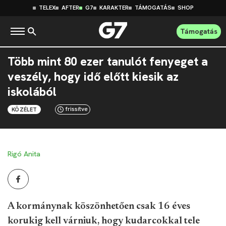
TELEX
AFTER
G7
KARAKTER
TÁMOGATÁS
SHOP
Támogatás
Több mint 80 ezer tanulót fenyeget a
veszély, hogy idő előtt kiesik az
iskolából
frissítve
KÖZÉLET
Rigó Anita
A kormánynak köszönhetően csak 16 éves
korukig kell várniuk, hogy kudarcokkal tele