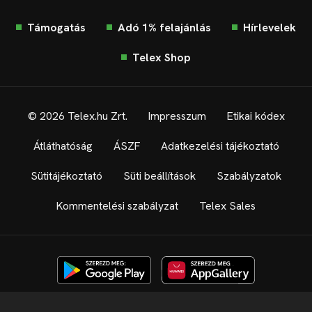
Támogatás
Adó 1% felajánlás
Hírlevelek
Telex Shop
© 2026 Telex.hu Zrt.
Impresszum
Etikai kódex
Átláthatóság
ÁSZF
Adatkezelési tájékoztató
Sütitájékoztató
Süti beállítások
Szabályzatok
Kommentelési szabályzat
Telex Sales