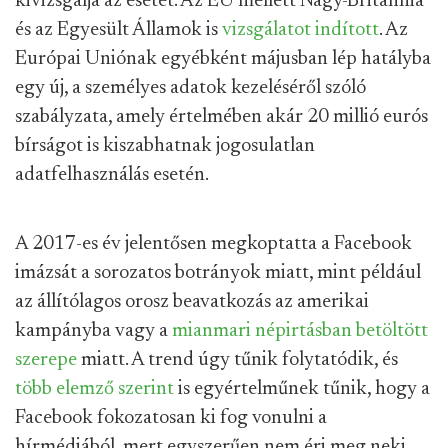
kivizsgálja az esetet. Az EU mellett Nagy-Britannia
és az Egyesült Államok is
vizsgálatot indított
. Az
Európai Uniónak egyébként májusban lép hatályba
egy új, a személyes adatok kezeléséről szóló
szabályzata, amely értelmében akár 20 millió eurós
bírságot is kiszabhatnak jogosulatlan
adatfelhasználás esetén.
A 2017-es év jelentősen megkoptatta a Facebook
imázsát a sorozatos botrányok miatt, mint például
az állítólagos orosz beavatkozás az amerikai
kampányba vagy a
mianmari népirtásban betöltött
szerepe
miatt. A trend úgy tűnik folytatódik, és
több elemző szerint
is egyértelműnek tűnik, hogy a
Facebook fokozatosan ki fog vonulni a
hírmédiából, mert egyszerűen nem éri meg neki.