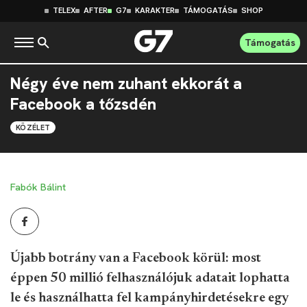
TELEX
AFTER
G7
KARAKTER
TÁMOGATÁS
SHOP
Támogatás
Négy éve nem zuhant ekkorát a
Facebook a tőzsdén
KÖZÉLET
Fabók Bálint
Újabb botrány van a Facebook körül: most
éppen 50 millió felhasználójuk adatait lophatta
le és használhatta fel kampányhirdetésekre egy