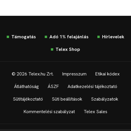
Támogatás
Adó 1% felajánlás
Hírlevelek
Telex Shop
© 2026 Telex.hu Zrt.
Impresszum
Etikai kódex
Átláthatóság
ÁSZF
Adatkezelési tájékoztató
Sütitájékoztató
Süti beállítások
Szabályzatok
Kommentelési szabályzat
Telex Sales