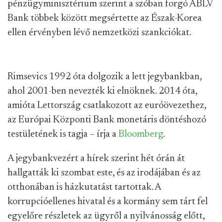
pénzügyminisztérium szerint a szóban forgó ABLV
Bank többek között megsértette az Észak-Korea
ellen érvényben lévő nemzetközi szankciókat.
Rimsevics 1992 óta dolgozik a lett jegybankban,
ahol 2001-ben nevezték ki elnöknek. 2014 óta,
amióta Lettország csatlakozott az euróövezethez,
az Európai Központi Bank monetáris döntéshozó
testületének is tagja – írja a
Bloomberg
.
A jegybankvezért a hírek szerint hét órán át
hallgatták ki szombat este, és az irodájában és az
otthonában is házkutatást tartottak. A
korrupcióellenes hivatal és a kormány sem tárt fel
egyelőre részletek az ügyről a nyilvánosság előtt,