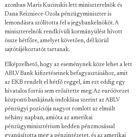
azonban Maris Kucinskis lett miniszterelnök és
Dana Reizniece-Ozola pénzügyminiszter is
lemondásra szólította fel a jegybankelnököt. A
miniszterelnök rendkívüli kormányülést hívott
össze hétfőre, amelyet követően, dél körül
sajtótájékoztatót tartanak.
Elképzelhető, hogy az eseménynek köze lehet a lett
ABLV Bank kifizetéseinek befagyasztásához, amit
az EKB rendelt el hétfő reggel, ám ezt eddig egy
hivatalos forrás sem erősítette meg. Az euróövezet
központi bankjának indoklása szerint az ABLV
pénzügyi pozíciója nagyot romlott az elmúlt
néhány napban, amióta az amerikai
pénzügyminisztérium kedden pénzmosással
gyanúsította meg a pénzintézetet, és az amerikai