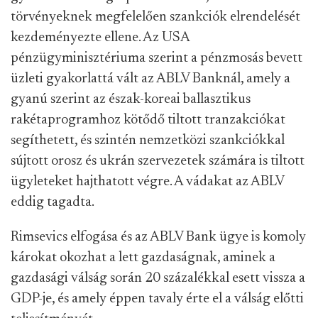
törvényeknek megfelelően szankciók elrendelését
kezdeményezte ellene. Az USA
pénzügyminisztériuma szerint a pénzmosás bevett
üzleti gyakorlattá vált az ABLV Banknál, amely a
gyanú szerint az észak-koreai ballasztikus
rakétaprogramhoz kötődő tiltott tranzakciókat
segíthetett, és szintén nemzetközi szankciókkal
sújtott orosz és ukrán szervezetek számára is tiltott
ügyleteket hajthatott végre. A vádakat az ABLV
eddig tagadta.
Rimsevics elfogása és az ABLV Bank ügye is komoly
károkat okozhat a lett gazdaságnak, aminek a
gazdasági válság során 20 százalékkal esett vissza a
GDP-je, és amely éppen tavaly érte el a válság előtti