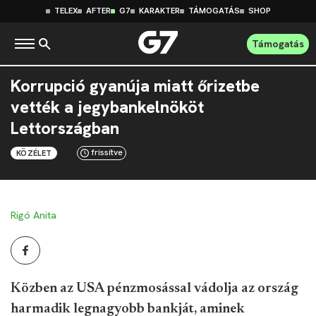
TELEX
AFTER
G7
KARAKTER
TÁMOGATÁS
SHOP
Támogatás
Korrupció gyanúja miatt őrizetbe
vették a jegybankelnököt
Lettországban
frissítve
KÖZÉLET
Rigó Anita
Közben az USA pénzmosással vádolja az ország
harmadik legnagyobb bankját, aminek