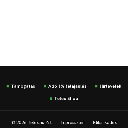
Támogatás
Adó 1% felajánlás
Hírlevelek
Telex Shop
© 2026 Telex.hu Zrt.
Impresszum
Etikai kódex