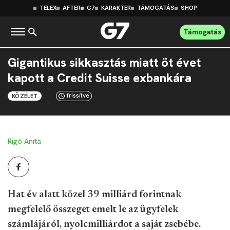
TELEX
AFTER
G7
KARAKTER
TÁMOGATÁS
SHOP
Támogatás
Gigantikus sikkasztás miatt öt évet
kapott a Credit Suisse exbankára
frissítve
KÖZÉLET
Rigó Anita
Hat év alatt közel 39 milliárd forintnak
megfelelő összeget emelt le az ügyfelek
számlájáról, nyolcmilliárdot a saját zsebébe.