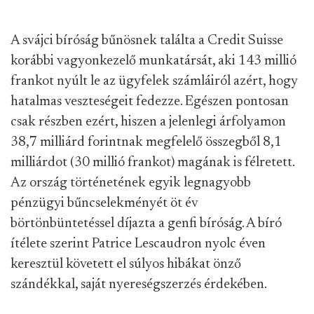
A svájci bíróság bűnösnek találta a Credit Suisse
korábbi vagyonkezelő munkatársát, aki 143 millió
frankot nyúlt le az ügyfelek számláiról azért, hogy
hatalmas veszteségeit fedezze. Egészen pontosan
csak részben ezért, hiszen a jelenlegi árfolyamon
38,7 milliárd forintnak megfelelő összegből 8,1
milliárdot (30 millió frankot) magának is félretett.
Az ország történetének egyik legnagyobb
pénzügyi bűncselekményét öt év
börtönbüntetéssel díjazta a genfi bíróság. A bíró
ítélete szerint Patrice Lescaudron nyolc éven
keresztül követett el súlyos hibákat önző
szándékkal, saját nyereségszerzés érdekében.