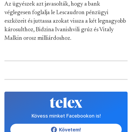
Az ügyészek azt javasolták, hogy a bank
véglegesen foglalja le Lescaudron pénzügyi
eszközeit és juttassa azokat vissza a két legnagyobb
károsulthoz, Bidzina Ivanishvili grúz és Vitaly
Malkin orosz milliárdoshoz.
Kövess minket Facebookon is!
Követem!