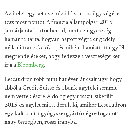
Az ítélet egy két éve húzódó viharos ügy végére
tesz most pontot. A francia állampolgár 2015
januárja óta börtönben ül, mert az ügyészség
hamar feltárta, hogyan hajtott végre engedély
nélküli tranzakciókat, és miként hamisított ügyfél-
megrendeléseket, hogy fedezze a veszteségeiket –
írja a
Bloomberg
.
Lescaudron több mint hat éven át csalt úgy, hogy
abból a Credit Suisse és a bank ügyfelei semmit
nem vettek észre. A dolog egy rosszul sikerült
2015-ös ügylet miatt derült ki, amikor Lescaudron
egy kaliforniai gyógyszergyártó cégre fogadott
nagy összegben, rossz irányba.