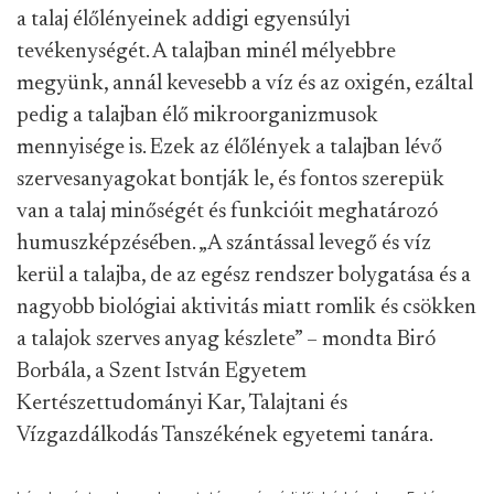
a talaj élőlényeinek addigi egyensúlyi
tevékenységét. A talajban minél mélyebbre
megyünk, annál kevesebb a víz és az oxigén, ezáltal
pedig a talajban élő mikroorganizmusok
mennyisége is. Ezek az élőlények a talajban lévő
szervesanyagokat bontják le, és fontos szerepük
van a talaj minőségét és funkcióit meghatározó
humuszképzésében. „A szántással levegő és víz
kerül a talajba, de az egész rendszer bolygatása és a
nagyobb biológiai aktivitás miatt romlik és csökken
a talajok szerves anyag készlete” – mondta Biró
Borbála, a Szent István Egyetem
Kertészettudományi Kar, Talajtani és
Vízgazdálkodás Tanszékének egyetemi tanára.