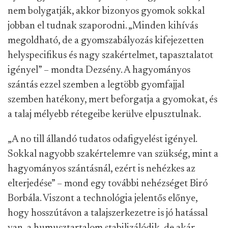
nem bolygatják, akkor bizonyos gyomok sokkal
jobban el tudnak szaporodni. „Minden kihívás
megoldható, de a gyomszabályozás kifejezetten
helyspecifikus és nagy szakértelmet, tapasztalatot
igényel” – mondta Dezsény. A hagyományos
szántás ezzel szemben a legtöbb gyomfajjal
szemben hatékony, mert beforgatja a gyomokat, és
a talaj mélyebb rétegeibe kerülve elpusztulnak.
„A no till állandó tudatos odafigyelést igényel.
Sokkal nagyobb szakértelemre van szükség, mint a
hagyományos szántásnál, ezért is nehézkes az
elterjedése” – mond egy további nehézséget Biró
Borbála. Viszont a technológia jelentős előnye,
hogy hosszútávon a talajszerkezetre is jó hatással