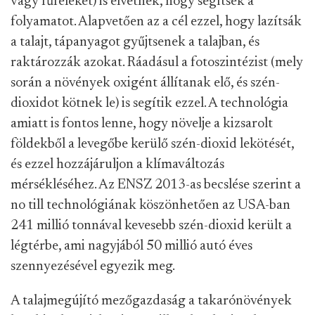
vagy fűféléket) is elvetnek, hogy segítsék a
folyamatot. Alapvetően az a cél ezzel, hogy lazítsák
a talajt, tápanyagot gyűjtsenek a talajban, és
raktározzák azokat. Ráadásul a fotoszintézist (mely
során a növények oxigént állítanak elő, és szén-
dioxidot kötnek le) is segítik ezzel. A technológia
amiatt is fontos lenne, hogy növelje a kizsarolt
földekből a levegőbe kerülő szén-dioxid lekötését,
és ezzel hozzájáruljon a klímaváltozás
mérsékléséhez. Az ENSZ 2013-as becslése szerint a
no till technológiának köszönhetően az USA-ban
241 millió tonnával kevesebb szén-dioxid került a
légtérbe, ami nagyjából 50 millió autó éves
szennyezésével egyezik meg.
A talajmegújító mezőgazdaság a takarónövények