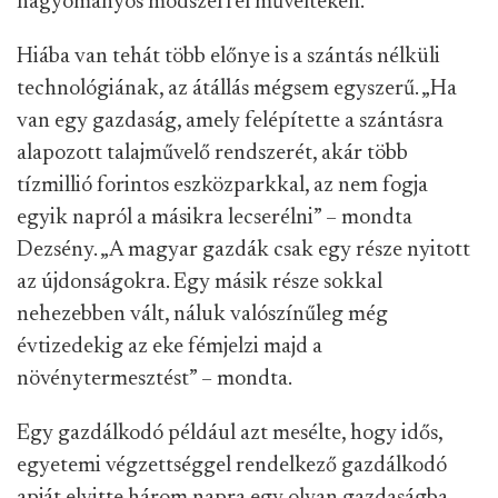
hagyományos módszerrel művelteken.
Hiába van tehát több előnye is a szántás nélküli
technológiának, az átállás mégsem egyszerű. „Ha
van egy gazdaság, amely felépítette a szántásra
alapozott talajművelő rendszerét, akár több
tízmillió forintos eszközparkkal, az nem fogja
egyik napról a másikra lecserélni” – mondta
Dezsény. „A magyar gazdák csak egy része nyitott
az újdonságokra. Egy másik része sokkal
nehezebben vált, náluk valószínűleg még
évtizedekig az eke fémjelzi majd a
növénytermesztést” – mondta.
Egy gazdálkodó például azt mesélte, hogy idős,
egyetemi végzettséggel rendelkező gazdálkodó
apját elvitte három napra egy olyan gazdaságba,