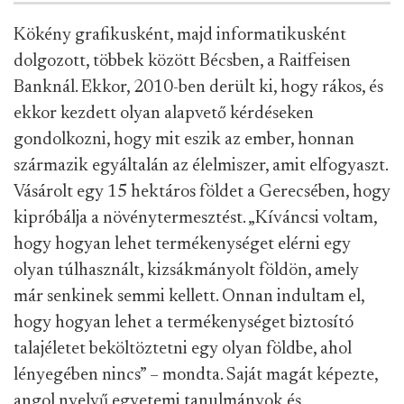
Kökény grafikusként, majd informatikusként
dolgozott, többek között Bécsben, a Raiffeisen
Banknál. Ekkor, 2010-ben derült ki, hogy rákos, és
ekkor kezdett olyan alapvető kérdéseken
gondolkozni, hogy mit eszik az ember, honnan
származik egyáltalán az élelmiszer, amit elfogyaszt.
Vásárolt egy 15 hektáros földet a Gerecsében, hogy
kipróbálja a növénytermesztést. „Kíváncsi voltam,
hogy hogyan lehet termékenységet elérni egy
olyan túlhasznált, kizsákmányolt földön, amely
már senkinek semmi kellett. Onnan indultam el,
hogy hogyan lehet a termékenységet biztosító
talajéletet beköltöztetni egy olyan földbe, ahol
lényegében nincs” – mondta. Saját magát képezte,
angol nyelvű egyetemi tanulmányok és