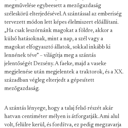
megművelése egybeesett a mezőgazdaság
széleskörű elterjedésével. A szántással az emberiség
tervezett módon lett képes élelmiszert előállítani.
„Ha csak leszórnánk magokat a földre, akkor a
külső hatásoknak, mint a nap, a szél vagy a
magokat elfogyasztó állatok, sokkal inkább ki
lennének téve” – világítja meg a szántás
jelentőségét Dezsény. A faeke, majd a vaseke
megjelenése után megjelentek a traktorok, és a XX.
században végleg elterjedt a gépesített
mezőgazdaság.
A szántás lényege, hogy a talaj felső részét akár
hatvan centiméter mélyen is átforgatják. Ami alul
volt, felülre kerül, és fordítva, ez pedig megzavarja