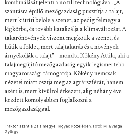
kombinálását jelenti a no till technológiával. „A
szántásra épülő mezőgazdaság pusztítja a talajt,
mert kiüríti belőle a szenet, az pedig felmegy a
légkörbe, és tovább katalizálja a klímaváltozást. A
takarónövények viszont megkötik a szenet, és
hűtik a földet, mert talajtakarás és a növények
árnyékolják a talajt” – mondta Kökény Attila, aki a
talajmegújító mezőgazdaság egyik legismertebb
magyarországi támogatója. Kökény nemcsak
nézetei miatt osztja meg az agrárszférát, hanem
azért is, mert kívülről érkezett, alig néhány éve
kezdett komolyabban foglalkozni a
mezőgazdasággal.
Traktor szánt a Zala megyei Rigyác közelében. Fotó: MTI/Varga
György