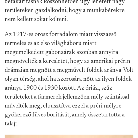
betakarításnak köszönhetően úgy lehetett nagy
területeken gazdálkodni, hogy a munkabérekre
nem kellett sokat költeni.
Az 1917-es orosz forradalom miatt visszaeső
termelés és az első világháború miatt
megemelkedett gabonaárak azonban annyira
megnövelték a keresletet, hogy az amerikai prérin
drámaian megnőtt a megművelt földek aránya. Volt
olyan térség, ahol hatszorosára nőtt az ilyen földek
aránya 1900 és 1930 között. Az óriási, szűz
területeket a farmerek jellemzően mély szántással
művelték meg, elpusztítva ezzel a préri mélyre
gyökerező füves borítását, amely összetartotta a
talajt.