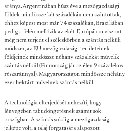
aránya. Argentínában húsz éve a mezőgazdasági
földek mindössze két százalékán nem szántottak,
ehhez képest most már 74 százalékán, Brazíliában
pedig a felén mellőzik az ekét. Európában viszont
még nem terjedt el széleskörben a szántás nélküli
módszer, az EU mezőgazdasági területeinek
földjeinek mindössze néhány százalékát művelik
szántás nélkül (Finnország jár az élen 9 százalékos
részaránnyal). Magyarországon mindössze néhány
ezer hektárt művelnek szántás nélkül.
A technológia elterjedését nehezíti, hogy
lényegében tabudöngetésnek számít sok
országban. A szántás sokáig a mezőgazdaság
jelképe volt, a talaj forgatására alapozott