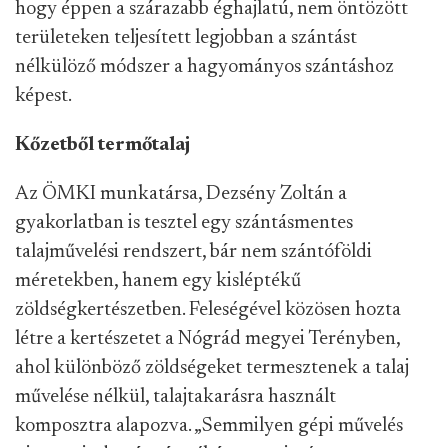
hogy éppen a szárazabb éghajlatú, nem öntözött
területeken teljesített legjobban a szántást
nélkülöző módszer a hagyományos szántáshoz
képest.
Kőzetből termőtalaj
Az ÖMKI munkatársa, Dezsény Zoltán a
gyakorlatban is tesztel egy szántásmentes
talajművelési rendszert, bár nem szántóföldi
méretekben, hanem egy kisléptékű
zöldségkertészetben. Feleségével közösen hozta
létre a kertészetet a Nógrád megyei Terényben,
ahol különböző zöldségeket termesztenek a talaj
művelése nélkül, talajtakarásra használt
komposztra alapozva. „Semmilyen gépi művelés