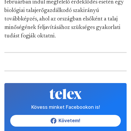
februárban indul megfelelő érdeklődés esetén egy
biológiai talajerőgazdálkodó szakirányú
továbbképzés, ahol az országban elsőként a talaj
minőségének feljavításához szükséges gyakorlati
tudást fogják oktatni.
Kövess minket Facebookon is!
Követem!