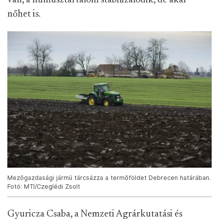
van, a humusztartalom stabilizálódik, de akár
nőhet is.
Mezõgazdasági jármû tárcsázza a termõföldet Debrecen határában.
Fotó: MTI/Czeglédi Zsolt
Gyuricza Csaba, a Nemzeti Agrárkutatási és