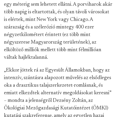
egy méterig sem lehetett ellátni. A porviharok akár
több napig is eltartottak, és olyan távoli városokat
is elértek, mint New York vagy Chicago. A
szárazság és a szélerózió mintegy 400 ezer
négyzetkilométert érintett (ez több mint
négyszerese Magyarország területének), az
elköltöző milliók mellett több mint félmillióan
váltak hajléktalanná.
„Ekkor jöttek rá az Egyesült Államokban, hogy az
intenzív, szántásra alapozott művelés az elsődleges
oka a drasztikus talajszerkezetet-romlásnak, és
emiatt elkezdtek alternatív megoldásokat keresni”
– mondta a jelenségről Dezsény Zoltán, az
Ökológiai Mezőgazdasági Kutatóintézet (ÖMKI)
kutatási szakreferense, amely az egyetlen hazai