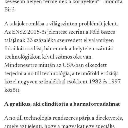
kevesebb helyen termelnek a környéken” – mondta
Biró.
A talajok romlása a világszinten problémát jelent.
Az ENSZ 2015-ös jelentése szerint a Föld összes
talajának 33 százaléka szenvedett el valamilyen
fokú károsodást, bár ennek a helytelen szántási
technológiákon kívül számos oka van.
Mindenesetre miután az USA-ban elkezdett
terjedni a no till technológia, a termőföld eróziója
közel negyven százalékkal csökkent 1982 és 1997
között.
A grafikus, aki elindította a barnaforradalmat
A no till technológia rendszeres párja a direktvetés,
amely azt jelenti, hogy a magvakat egy speciális