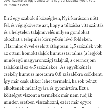
Lóval szántanak egy bemutatón a nógrádi Kisbárkányban. Fotó:
MIT/Komka Péter
Biró egy szabolcsi községben, Nyírkarászon nőtt
fel, és végigkövette azt, hogy a túlzásba vitt szántás
és a helytelen talajművelés milyen gondokat
okozhat a település környékén lévő földeken.
„Harminc évvel ezelőtt átlagosan 1,5 százalék volt
az ottani homoktalajok humusztartalma [a legjobb
minőségű magyarországi talajnál, a csernozjom
talajoknál ez 4-5 százalékos]. Az egyébként is
csekély humusz mostanra 0,8 százalékra csökkent.
Így már csak akkor lehet termelni, ha sok pénzt
elköltenek műtrágyára és gyomirtóra. Ezt a
költséget viszont a termékek már nem tudják
minden esetben visszahozni, ezért már egyre