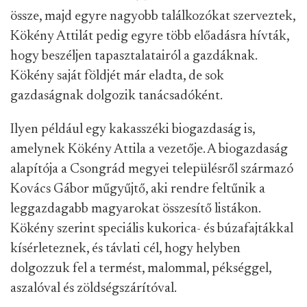
össze, majd egyre nagyobb találkozókat szerveztek,
Kökény Attilát pedig egyre több előadásra hívták,
hogy beszéljen tapasztalatairól a gazdáknak.
Kökény saját földjét már eladta, de sok
gazdaságnak dolgozik tanácsadóként.
Ilyen például egy kakasszéki biogazdaság is,
amelynek Kökény Attila a vezetője. A biogazdaság
alapítója a Csongrád megyei településről származó
Kovács Gábor műgyűjtő, aki rendre feltűnik a
leggazdagabb magyarokat összesítő listákon.
Kökény szerint speciális kukorica- és búzafajtákkal
kísérleteznek, és távlati cél, hogy helyben
dolgozzuk fel a termést, malommal, pékséggel,
aszalóval és zöldségszárítóval.