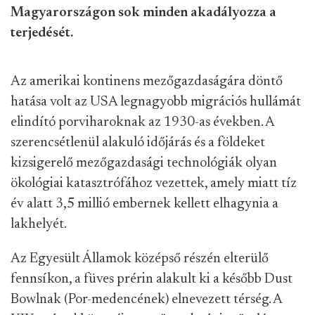
Magyarországon sok minden akadályozza a
terjedését.
Az amerikai kontinens mezőgazdaságára döntő
hatása volt az USA legnagyobb migrációs hullámát
elindító porviharoknak az 1930-as években. A
szerencsétlenül alakuló időjárás és a földeket
kizsigerelő mezőgazdasági technológiák olyan
ökológiai katasztrófához vezettek, amely miatt tíz
év alatt 3,5 millió embernek kellett elhagynia a
lakhelyét.
Az Egyesült Államok középső részén elterülő
fennsíkon, a füves prérin alakult ki a később Dust
Bowlnak (Por-medencének) elnevezett térség. A