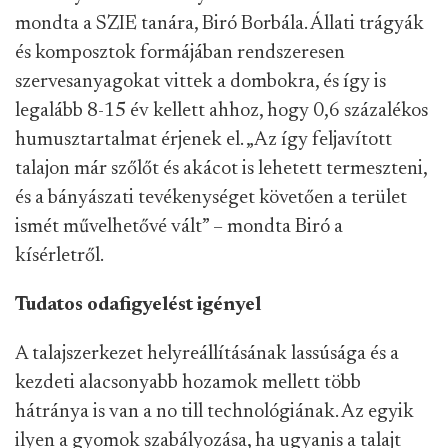
mondta a SZIE tanára, Biró Borbála. Állati trágyák
és komposztok formájában rendszeresen
szervesanyagokat vittek a dombokra, és így is
legalább 8-15 év kellett ahhoz, hogy 0,6 százalékos
humusztartalmat érjenek el. „Az így feljavított
talajon már szőlőt és akácot is lehetett termeszteni,
és a bányászati tevékenységet követően a terület
ismét művelhetővé vált” – mondta Biró a
kísérletről.
Tudatos odafigyelést igényel
A talajszerkezet helyreállításának lassúsága és a
kezdeti alacsonyabb hozamok mellett több
hátránya is van a no till technológiának. Az egyik
ilyen a gyomok szabályozása, ha ugyanis a talajt