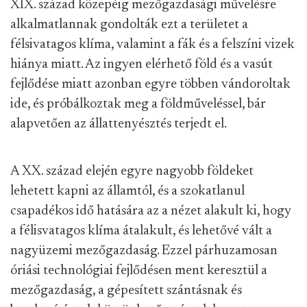
XIX. század közepéig mezőgazdasági művelésre
alkalmatlannak gondolták ezt a területet a
félsivatagos klíma, valamint a fák és a felszíni vizek
hiánya miatt. Az ingyen elérhető föld és a vasút
fejlődése miatt azonban egyre többen vándoroltak
ide, és próbálkoztak meg a földműveléssel, bár
alapvetően az állattenyésztés terjedt el.
A XX. század elején egyre nagyobb földeket
lehetett kapni az államtól, és a szokatlanul
csapadékos idő hatására az a nézet alakult ki, hogy
a félisvatagos klíma átalakult, és lehetővé vált a
nagyüzemi mezőgazdaság. Ezzel párhuzamosan
óriási technológiai fejlődésen ment keresztül a
mezőgazdaság, a gépesített szántásnak és