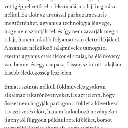
vetőgéppel vetik el a felszín alá, a talaj forgatása
nélkül. Ez akár az aratással párhuzamosan is
megtörténhet, ugyanis a technológia lényege,
hogy nem szántják fel, és így nem zavarják meg a
talajt, hanem inkább folyamatosan élettel látják el.
A szántást nélkülöző talajművelés támogatói
szerint ugyanis csak akkor él a talaj, ha élő növény
van benne, és egy csupasz, frissen szántott talajban
kisebb életközösség lesz jelen.
Emiatt szántás nélküli földművelés gyakran
alkalmaz takarónövényeket. Ez azt jelenti, hogy
ősszel nem hagyják parlagon a földet a következő
tavaszi vetés előtt, hanem különböző növényeket
(igénytől függően például retekféléket, borsót