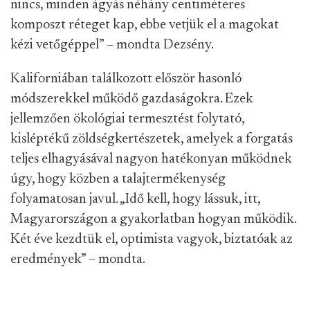
nincs, minden ágyás néhány centiméteres
komposzt réteget kap, ebbe vetjük el a magokat
kézi vetőgéppel” – mondta Dezsény.
Kaliforniában találkozott először hasonló
módszerekkel működő gazdaságokra. Ezek
jellemzően ökológiai termesztést folytató,
kisléptékű zöldségkertészetek, amelyek a forgatás
teljes elhagyásával nagyon hatékonyan működnek
úgy, hogy közben a talajtermékenység
folyamatosan javul. „Idő kell, hogy lássuk, itt,
Magyarországon a gyakorlatban hogyan működik.
Két éve kezdtük el, optimista vagyok, biztatóak az
eredmények” – mondta.