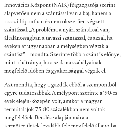
Innovációs Központ (NAIK) főigazgatója szerint
alapvetően nem a szántással van a baj, hanem a
rossz időpontban és nem okszerűen végzett
szántással. „A probléma a nyári szántással van,
általánosságban a tavaszi szántással, és azzal, ha
éveken át ugyanabban a mélységben végzik a
szántást” – mondta. Szerinte több a szántás előnye,
mint a hátránya, ha a szakma szabályainak
megfelelő időben és gyakorisággal végzik el.
Azt mondta, hogy a gazdák ebből a szempontból
egyre tudatosabbak. A mélypont szerinte a ‘90-es
évek elején-közepén volt, amikor a magyar
termőtalajok 75-80 százalékban nem voltak
megfelelőek. Becslése alapján mára a
termőterületek legalább fele megfelelő állapotba