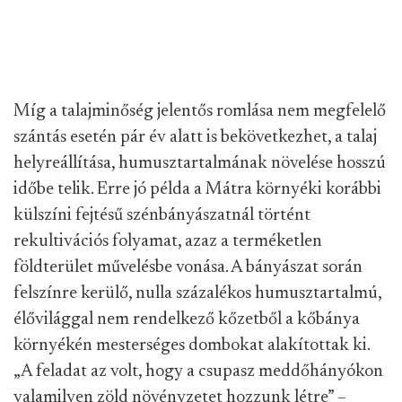
Míg a talajminőség jelentős romlása nem megfelelő
szántás esetén pár év alatt is bekövetkezhet, a talaj
helyreállítása, humusztartalmának növelése hosszú
időbe telik. Erre jó példa a Mátra környéki korábbi
külszíni fejtésű szénbányászatnál történt
rekultivációs folyamat, azaz a terméketlen
földterület művelésbe vonása. A bányászat során
felszínre kerülő, nulla százalékos humusztartalmú,
élővilággal nem rendelkező kőzetből a kőbánya
környékén mesterséges dombokat alakítottak ki.
„A feladat az volt, hogy a csupasz meddőhányókon
valamilyen zöld növényzetet hozzunk létre” –