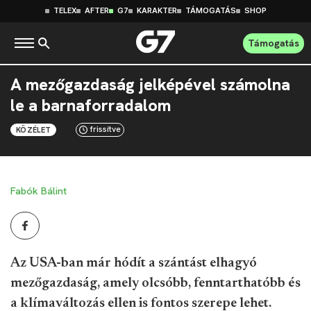
TELEX
AFTER
G7
KARAKTER
TÁMOGATÁS
SHOP
Támogatás
A mezőgazdaság jelképével számolna
le a barnaforradalom
frissítve
KÖZÉLET
Fabók Bálint
Az USA-ban már hódít a szántást elhagyó
mezőgazdaság, amely olcsóbb, fenntarthatóbb és
a klímaváltozás ellen is fontos szerepe lehet.