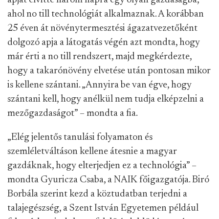
ahol no till technológiát alkalmaznak. A korábban
25 éven át növénytermesztési ágazatvezetőként
dolgozó apja a látogatás végén azt mondta, hogy
már érti a no till rendszert, majd megkérdezte,
hogy a takarónövény elvetése után pontosan mikor
is kellene szántani. „Annyira be van égve, hogy
szántani kell, hogy anélkül nem tudja elképzelni a
mezőgazdaságot” – mondta a fia.
„Elég jelentős tanulási folyamaton és
szemléletváltáson kellene átesnie a magyar
gazdáknak, hogy elterjedjen ez a technológia” –
mondta Gyuricza Csaba, a NAIK főigazgatója. Biró
Borbála szerint kezd a köztudatban terjedni a
talajegészség, a Szent István Egyetemen például