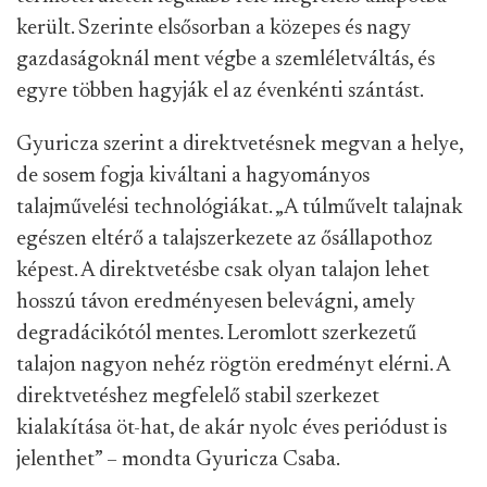
került. Szerinte elsősorban a közepes és nagy
gazdaságoknál ment végbe a szemléletváltás, és
egyre többen hagyják el az évenkénti szántást.
Gyuricza szerint a direktvetésnek megvan a helye,
de sosem fogja kiváltani a hagyományos
talajművelési technológiákat. „A túlművelt talajnak
egészen eltérő a talajszerkezete az ősállapothoz
képest. A direktvetésbe csak olyan talajon lehet
hosszú távon eredményesen belevágni, amely
degradácikótól mentes. Leromlott szerkezetű
talajon nagyon nehéz rögtön eredményt elérni. A
direktvetéshez megfelelő stabil szerkezet
kialakítása öt-hat, de akár nyolc éves periódust is
jelenthet” – mondta Gyuricza Csaba.