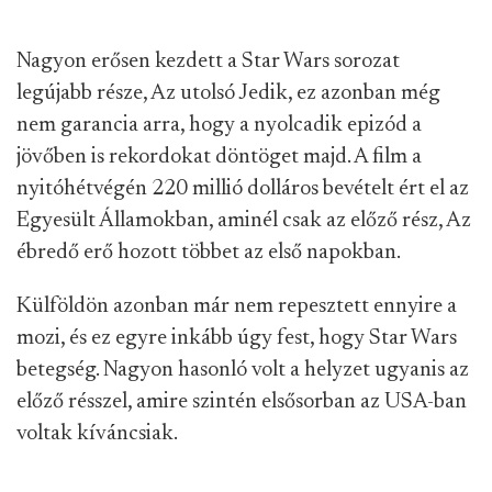
Nagyon erősen kezdett a Star Wars sorozat
legújabb része, Az utolsó Jedik, ez azonban még
nem garancia arra, hogy a nyolcadik epizód a
jövőben is rekordokat döntöget majd. A film a
nyitóhétvégén 220 millió dolláros bevételt ért el az
Egyesült Államokban, aminél csak az előző rész, Az
ébredő erő hozott többet az első napokban.
Külföldön azonban már nem repesztett ennyire a
mozi, és ez egyre inkább úgy fest, hogy Star Wars
betegség. Nagyon hasonló volt a helyzet ugyanis az
előző résszel, amire szintén elsősorban az USA-ban
voltak kíváncsiak.