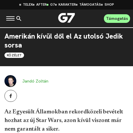
TELEX
AFTER
G7
KARAKTER
TÁMOGATÁS
SHOP
Támogatás
Amerikán kívül dől el Az utolsó Jedik
sorsa
KÖZÉLET
Jandó Zoltán
Az Egyesült Államokban rekordközeli bevételt
hozhat az új Star Wars, azon kívül viszont már
nem garantált a siker.