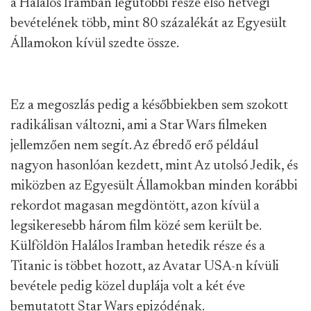
a Halálos Iramban legutóbbi része első hétvégi
bevételének több, mint 80 százalékát az Egyesült
Államokon kívül szedte össze.
Ez a megoszlás pedig a későbbiekben sem szokott
radikálisan változni, ami a Star Wars filmeken
jellemzően nem segít. Az ébredő erő például
nagyon hasonlóan kezdett, mint Az utolsó Jedik, és
miközben az Egyesült Államokban minden korábbi
rekordot magasan megdöntött, azon kívül a
legsikeresebb három film közé sem került be.
Külföldön Halálos Iramban hetedik része és a
Titanic is többet hozott, az Avatar USA-n kívüli
bevétele pedig közel duplája volt a két éve
bemutatott Star Wars epizódénak.