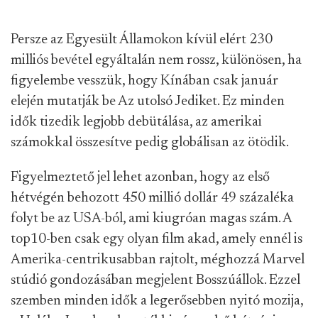
Persze az Egyesült Államokon kívül elért 230
milliós bevétel egyáltalán nem rossz, különösen, ha
figyelembe vesszük, hogy Kínában csak január
elején mutatják be Az utolsó Jediket. Ez minden
idők tizedik legjobb debütálása, az amerikai
számokkal összesítve pedig globálisan az ötödik.
Figyelmeztető jel lehet azonban, hogy az első
hétvégén behozott 450 millió dollár 49 százaléka
folyt be az USA-ból, ami kiugróan magas szám. A
top10-ben csak egy olyan film akad, amely ennél is
Amerika-centrikusabban rajtolt, méghozzá Marvel
stúdió gondozásában megjelent Bosszúállok. Ezzel
szemben minden idők a legerősebben nyitó mozija,