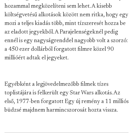
hozammal megközelíteni sem lehet. A kisebb
költségvetésű alkotások között nem ritka, hogy egy
mozi a teljes kiadás több, mint tízszeresét hozza be
az eladott jegyekből. A Parajelenségeknél pedig
ennél is egy nagyságrenddel nagyobb volt a szorzó:
a 450 ezer dollárból forgatott filmre közel 90
millióért adtak el jegyeket.
Egyébként a legjövedelmezőbb filmek tízes
toplistájára is felkerült egy Star Wars alkotás. Az
első, 1977-ben forgatott Egy új remény a 11 milliós
büdzsé majdnem harmincszorosát hozta vissza.