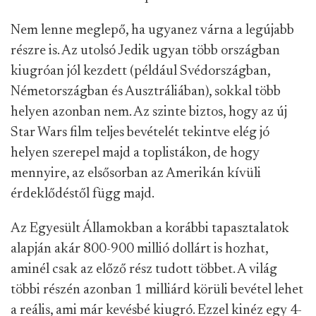
Nem lenne meglepő, ha ugyanez várna a legújabb
részre is. Az utolsó Jedik ugyan több országban
kiugróan jól kezdett (például Svédországban,
Németországban és Ausztráliában), sokkal több
helyen azonban nem. Az szinte biztos, hogy az új
Star Wars film teljes bevételét tekintve elég jó
helyen szerepel majd a toplistákon, de hogy
mennyire, az elsősorban az Amerikán kívüli
érdeklődéstől függ majd.
Az Egyesült Államokban a korábbi tapasztalatok
alapján akár 800-900 millió dollárt is hozhat,
aminél csak az előző rész tudott többet. A világ
többi részén azonban 1 milliárd körüli bevétel lehet
a reális, ami már kevésbé kiugró. Ezzel kinéz egy 4-