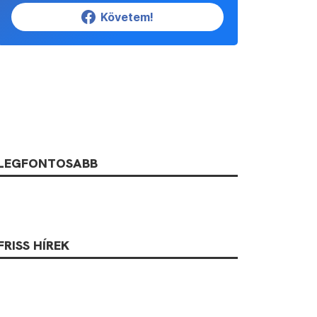
Követem!
LEGFONTOSABB
FRISS HÍREK