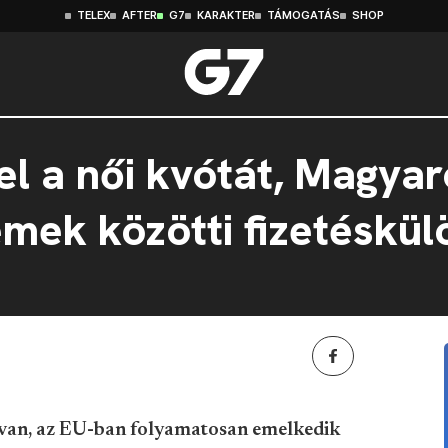
TELEX
AFTER
G7
KARAKTER
TÁMOGATÁS
SHOP
el a női kvótát, Magya
emek közötti fizetéskü
 van, az EU-ban folyamatosan emelkedik