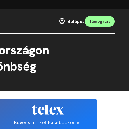
Belépés
Támogatás
rországon
lönbség
Kövess minket Facebookon is!