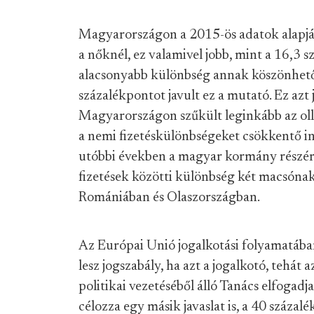
Magyarországon a 2015-ös adatok alapján
a nőknél, ez valamivel jobb, mint a 16,3 s
alacsonyabb különbség annak köszönhető
százalékpontot javult ez a mutató. Ez azt
Magyarországon szűkült leginkább az olló
a nemi fizetéskülönbségeket csökkentő in
utóbbi években a magyar kormány részéről
fizetések közötti különbség két macsóna
Romániában és Olaszországban.
Az Európai Unió jogalkotási folyamatában
lesz jogszabály, ha azt a jogalkotó, tehát 
politikai vezetéséből álló Tanács elfogad
célozza egy másik javaslat is, a 40 száza