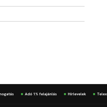
mogatás
Adó 1% felajánlás
Hírlevelek
Telex