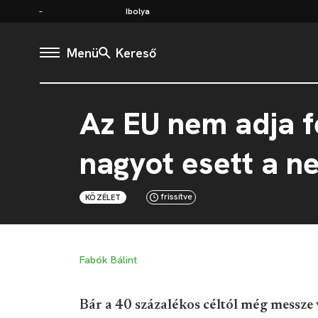
Ibolya
Menü
Kereső
Az EU nem adja f
nagyot esett a n
frissítve
KÖZÉLET
Fabók Bálint
Bár a 40 százalékos céltól még messze