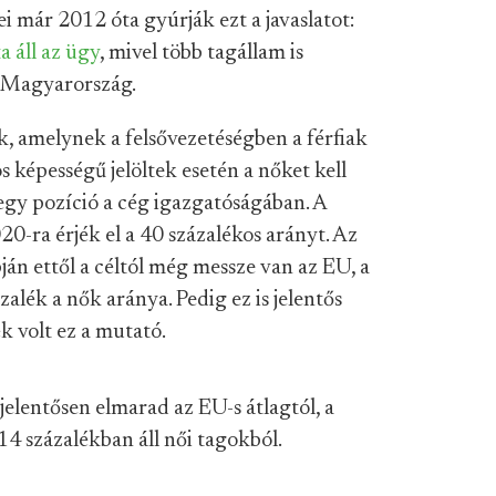
i már 2012 óta gyúrják ezt a javaslatot:
a áll az ügy
, mivel több tagállam is
 Magyarország.
, amelynek a felsővezetéségben a férfiak
 képességű jelöltek esetén a nőket kell
egy pozíció a cég igazgatóságában. A
020-ra érjék el a 40 százalékos arányt. Az
ján ettől a céltól még messze van az EU, a
alék a nők aránya. Pedig ez is jelentős
k volt ez a mutató.
elentősen elmarad az EU-s átlagtól, a
4 százalékban áll női tagokból.