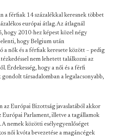
 a férfiak 14 százalékkal keresnek többet
zázalékos európai átlag. Az átlagnál
, hogy 2010-hez képest közel négy
 jelenti, hogy Belgium után
 a nők és a férfiak keresete között – pedig
tézkedéssel nem lehetett találkozni az
. Érdekesség, hogy a női és a férfi
k gondolt társadalomban a legalacsonyabb,
 az Európai Bizottság javaslatából akkor
az Európai Parlament, illetve a tagállamok
ja. A nemek közötti esélyegyenlőséget
lékos női kvóta bevezetése a magáncégek