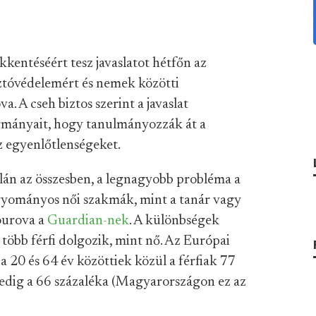
kentéséért tesz javaslatot hétfőn az
ztóvédelemért és nemek közötti
a. A cseh biztos szerint a javaslat
ormányait, hogy tanulmányozzák át a
az egyenlőtlenségeket.
alán az összesben, a legnagyobb probléma a
yományos női szakmák, mint a tanár vagy
Jourova a
Guardian-nek
. A különbségek
több férfi dolgozik, mint nő. Az Európai
 a 20 és 64 év közöttiek közül a férfiak 77
pedig a 66 százaléka (Magyarországon ez az