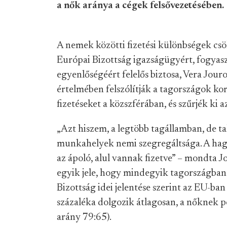
a nők aránya a cégek felsővezetésében.
A nemek közötti fizetési különbségek csök
Európai Bizottság igazságügyért, fogyas
egyenlőségéért felelős biztosa, Vera Jourov
értelmében felszólítják a tagországok k
fizetéseket a közszférában, és szűrjék ki 
„Azt hiszem, a legtöbb tagállamban, de t
munkahelyek nemi szegregáltsága. A hag
az ápoló, alul vannak fizetve” – mondta 
egyik jele, hogy mindegyik tagországban 
Bizottság idei jelentése szerint az EU-ban
százaléka dolgozik átlagosan, a nőknek 
arány 79:65).