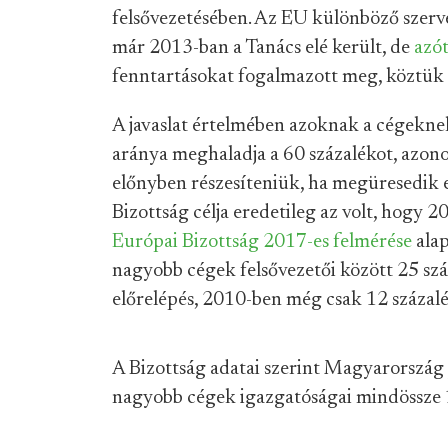
felsővezetésében. Az EU különböző szerve
már 2013-ban a Tanács elé került, de
azót
fenntartásokat fogalmazott meg, köztük
A javaslat értelmében azoknak a cégeknek
aránya meghaladja a 60 százalékot, azonos
előnyben részesíteniük, ha megüresedik 
Bizottság célja eredetileg az volt, hogy 2
Európai Bizottság 2017-es felmérése
alap
nagyobb cégek felsővezetői között 25 száz
előrelépés, 2010-ben még csak 12 százalé
A Bizottság adatai szerint Magyarország j
nagyobb cégek igazgatóságai mindössze 1