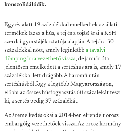
konszolidálódik.
Egy év alatt 19 százalékkal emelkedtek az állati
termékek (azaz a hús, a tej és a tojás) árai a KSH
szerdai gyorstájékoztatója alapján. A tej ára 30
százalékkal nőtt, amely leginkább
a tavalyi
dömpingárra vezethető vissza
, de január óta
jelentősen emelkedett a sertéshús ára is, amely 17
százalékkal lett drágább. A baromfi után
sertéshúsból fogy a legtöbb Magyarországon,
előbbi az összes húsfogyasztás 60 százalékát teszi
ki, a sertés pedig 37 százalékát.
Az áremelkedés okai a 2014-ben elrendelt orosz
embargóig vezethetőek vissza. Az orosz kormány