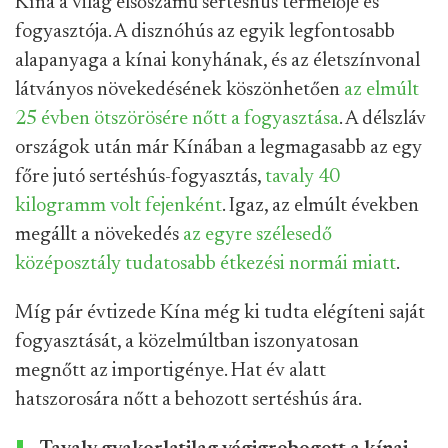
Kína a világ elsőszámű sertéshús termelője és
fogyasztója. A disznóhús az egyik legfontosabb
alapanyaga a kínai konyhának, és az életszínvonal
látványos növekedésének köszönhetően
az elmúlt
25 évben ötszörösére nőtt a fogyasztása
. A délszláv
országok után már Kínában a legmagasabb az egy
főre jutó sertéshús-fogyasztás,
tavaly 40
kilogramm volt fejenként
. Igaz, az elmúlt években
megállt a növekedés
az egyre szélesedő
középosztály tudatosabb étkezési normái miatt
.
Míg pár évtizede Kína még ki tudta elégíteni saját
fogyasztását, a közelmúltban iszonyatosan
megnőtt az importigénye. Hat év alatt
hatszorosára nőtt a behozott sertéshús ára.