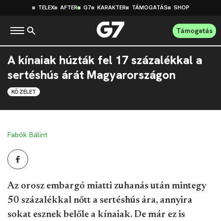
TELEX
AFTER
G7
KARAKTER
TÁMOGATÁS
SHOP
Támogatás
A kínaiak húzták fel 17 százalékkal a
sertéshús árát Magyarországon
KÖZÉLET
Fabók Bálint
Az orosz embargó miatti zuhanás után mintegy
50 százalékkal nőtt a sertéshús ára, annyira
sokat esznek belőle a kínaiak. De már ez is