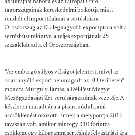
az ukrajnai háború és az Európai Unió
tagországainak kereskedelmi bojkottja miatt
rendelt el importtilalmat a sertéshúsra.
Oroszország az EU legnagyobb exportpiaca volt a
sertéshúst tekintve, a teljes exportjának 25
százalékát adta el Oroszországban.
“Az embargó súlyos válságot jelentett, mivel az
odairányúló export bennragadt az EU területén” –
mondta Murguly Tamás, a Dél-Pest Megyei
Mezőgazdasági Zrt. sertéságazatának vezetője. A
készleten maradt áru a piacra zúdult, ami
árcsökkenést okozott. Ennek a mélypontja 2016
tavaszán volt, amikor mintegy 310 forintra
csökkent egy kilogramm sertéshús felvásárlási ára