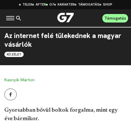
TELEX
AFTER
G7
KARAKTER
TÁMOGATÁS
SHOP
Támogatás
Az internet felé tülekednek a magyar
vásárlók
KÖZÉLET
Kasnyik Márton
Gyorsabban bővül boltok forgalma, mint egy
éve bármikor.