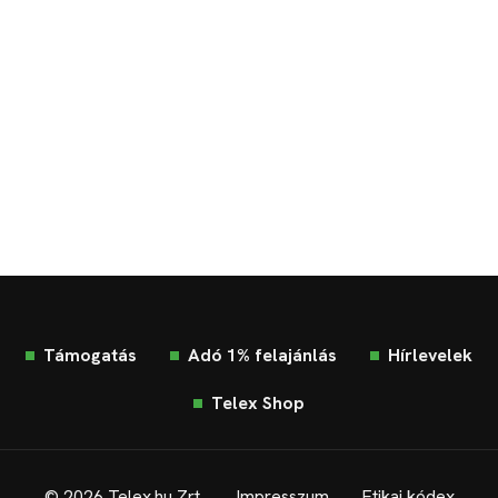
Támogatás
Adó 1% felajánlás
Hírlevelek
Telex Shop
© 2026 Telex.hu Zrt.
Impresszum
Etikai kódex