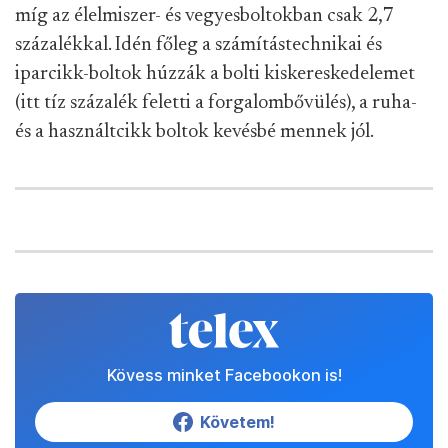
míg az élelmiszer- és vegyesboltokban csak 2,7
százalékkal. Idén főleg a számítástechnikai és
iparcikk-boltok húzzák a bolti kiskereskedelemet
(itt tíz százalék feletti a forgalombővülés), a ruha-
és a használtcikk boltok kevésbé mennek jól.
Kövess minket Facebookon is!
Követem!