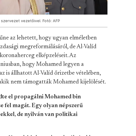
 szervezet vezetőivel. Fotó: AFP
bűne az lehetett, hogy ugyan elméletben
dasági megreformálásáról, de Al-Valíd
koronaherceg elképzeléseit. Az
 júniusban, hogy Mohamed legyen a
 is állhatott Al-Valíd őrizetbe vételében,
 akik nem támogatták Mohamed kijelölését.
zdte el propagálni Mohamed bin
e fel magát. Egy olyan népszerű
ekkel, de nyilván van politikai