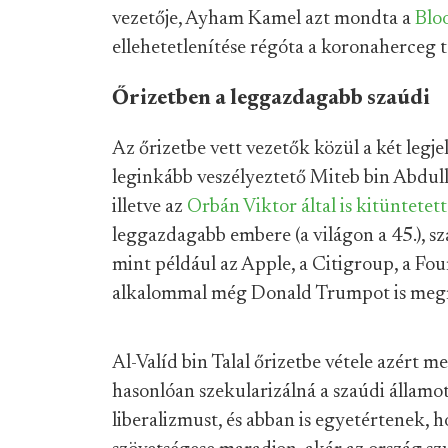
vezetője, Ayham Kamel azt mondta a
Blo
ellehetetlenítése régóta a koronaherceg t
Őrizetben a leggazdagabb szaúdi
Az őrizetbe vett vezetők közül a két leg
leginkább veszélyeztető Miteb bin Abdulla
illetve az
Orbán Viktor által is kitüntetett
leggazdagabb embere (a világon a 45.), s
mint például az Apple, a Citigroup, a Fou
alkalommal még Donald Trumpot is megm
Al-Valíd bin Talal őrizetbe vétele azér
hasonlóan szekularizálná a szaúdi államo
liberalizmust, és abban is egyetértenek,