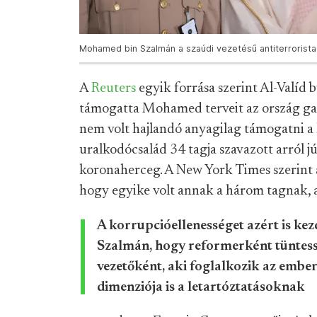
Mohamed bin Szalmán a szaúdi vezetésű antiterrorista
A
Reuters
egyik forrása szerint Al-Valíd 
támogatta Mohamed terveit az ország gaz
nem volt hajlandó anyagilag támogatni a 
uralkodócsalád 34 tagja szavazott arról
koronaherceg. A New York Times szerint az
hogy egyike volt annak a három tagnak,
A korrupcióellenességet azért is ke
Szalmán, hogy reformerként tüntess
vezetőként, aki foglalkozik az ember
dimenziója is a letartóztatásoknak