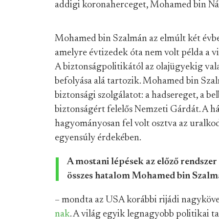
addigi koronaherceget, Mohamed bin Náj
Mohamed bin Szalmán az elmúlt két évbe
amelyre évtizedek óta nem volt példa a v
A biztonságpolitikától az olajügyekig va
befolyása alá tartozik. Mohamed bin Sza
biztonsági szolgálatot: a hadsereget, a bel
biztonságért felelős Nemzeti Gárdát. A h
hagyományosan fel volt osztva az uralko
egyensúly érdekében.
A mostani lépések az előző rendszer
összes hatalom Mohamed bin Szalm
– mondta az USA korábbi rijádi nagyköv
nak
. A világ egyik legnagyobb politikai 