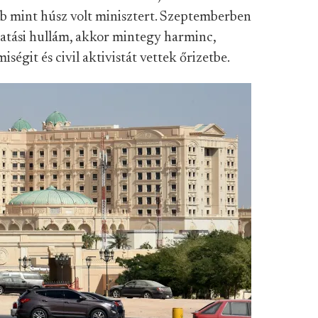
bb mint húsz volt minisztert. Szeptemberben
tatási hullám, akkor mintegy harminc,
iségit és civil aktivistát vettek őrizetbe.