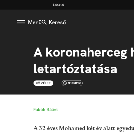
László
Menü
Kereső
A koronaherceg h
letartóztatása
frissítve
KÖZÉLET
Fabók Bálint
A 32 éves Mohamed két év alatt egyedu