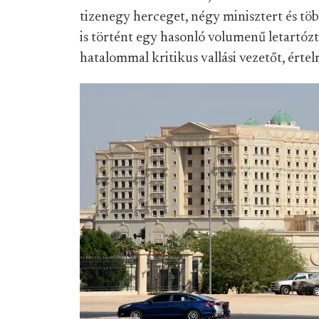
tizenegy herceget, négy minisztert és tö
is történt egy hasonló volumenű letartóz
hatalommal kritikus vallási vezetőt, értelm