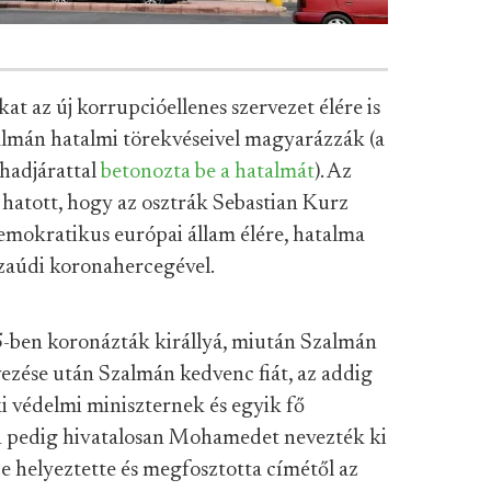
at az új korrupcióellenes szervezet élére is
lmán hatalmi törekvéseivel magyarázzák (a
 hadjárattal
betonozta be a hatalmát
). Az
 hatott, hogy az osztrák Sebastian Kurz
emokratikus európai állam élére, hatalma
szaúdi koronahercegével.
-ben koronázták királlyá, miután Szalmán
vezése után Szalmán kedvenc fiát, az addig
i védelmi miniszternek és egyik fő
n pedig hivatalosan Mohamedet nevezték ki
be helyeztette és megfosztotta címétől az