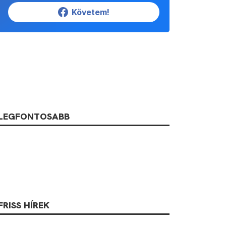
Követem!
LEGFONTOSABB
FRISS HÍREK