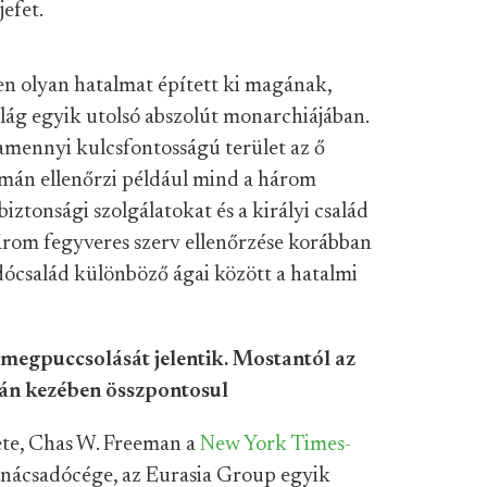
efet.
n olyan hatalmat épített ki magának,
ilág egyik utolsó abszolút monarchiájában.
lamennyi kulcsfontosságú terület az ő
lmán ellenőrzi például mind a három
biztonsági szolgálatokat és a királyi család
árom fegyveres szerv ellenőrzése korábban
dócsalád különböző ágai között a hatalmi
 megpuccsolását jelentik. Mostantól az
án kezében összpontosul
ete, Chas W. Freeman a
New York Times-
tanácsadócége, az Eurasia Group egyik