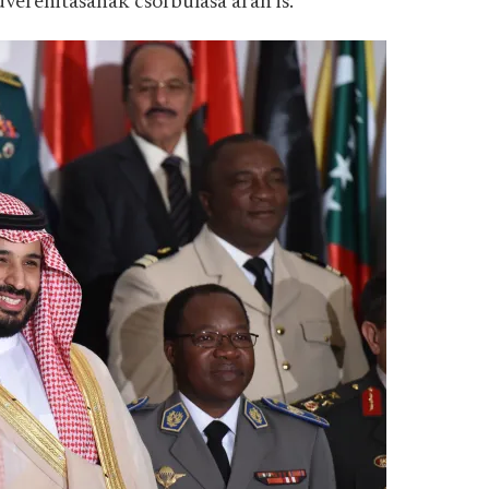
verenitásának csorbulása árán is.