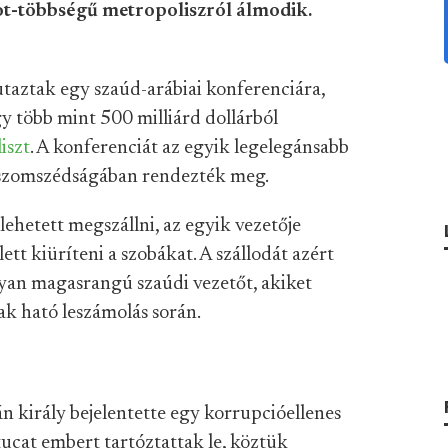
bot-többségű metropoliszról álmodik.
utaztak egy szaúd-arábiai konferenciára,
y több mint 500 milliárd dollárból
iszt
. A konferenciát az egyik legelegánsabb
on szomszédságában rendezték meg.
hetett megszállni, az egyik vezetője
ett kiüríteni a szobákat. A szállodát azért
olyan magasrangú szaúdi vezetőt, akiket
ak ható leszámolás során.
 király bejelentette egy korrupcióellenes
tucat embert tartóztattak le, köztük