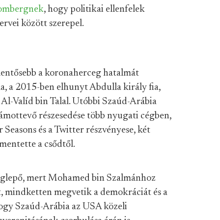
ombergnek
, hogy politikai ellenfelek
ervei között szerepel.
jelentősebb a koronaherceg hatalmát
, a 2015-ben elhunyt Abdulla király fia,
Al-Valíd bin Talal. Utóbbi Szaúd-Arábia
zámottevő részesedése több nyugati cégben,
r Seasons és a Twitter részvényese, két
entette a csődtől.
t meglepő, mert Mohamed bin Szalmánhoz
t, mindketten megvetik a demokráciát és a
 hogy Szaúd-Arábia az USA közeli