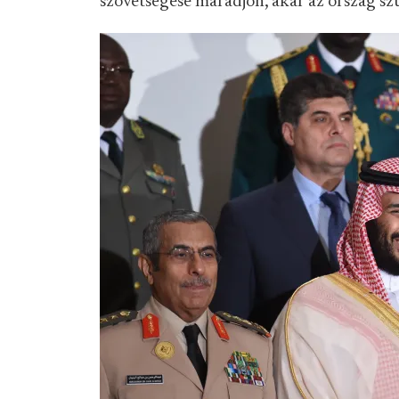
szövetségese maradjon, akár az ország szu