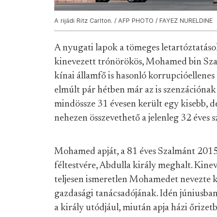
A rijádi Ritz Carlton. / AFP PHOTO / FAYEZ NURELDINE
A nyugati lapok a tömeges letartóztatások
kinevezett trónörökös, Mohamed bin Sza
kínai államfő is hasonló korrupcióellenes
elmúlt pár hétben már az is szenzációnak
mindössze 31 évesen került egy kisebb, d
nehezen összevethető a jelenleg 32 éves 
Mohamed apját, a 81 éves Szalmánt 2015
féltestvére, Abdulla király meghalt. Kine
teljesen ismeretlen Mohamedet nevezte k
gazdasági tanácsadójának. Idén júniusba
a király utódjául, miután apja házi őrizet