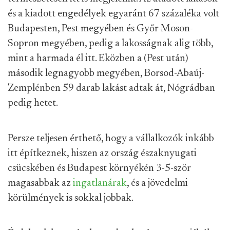
és a kiadott engedélyek egyaránt 67 százaléka volt
Budapesten, Pest megyében és Győr-Moson-
Sopron megyében, pedig a lakosságnak alig több,
mint a harmada él itt. Eközben a (Pest után)
második legnagyobb megyében, Borsod-Abaúj-
Zemplénben 59 darab lakást adtak át, Nógrádban
pedig hetet.
Persze teljesen érthető, hogy a vállalkozók inkább
itt építkeznek, hiszen az ország északnyugati
csücskében és Budapest környékén 3-5-ször
magasabbak az
ingatlanárak
, és a jövedelmi
körülmények is sokkal jobbak.