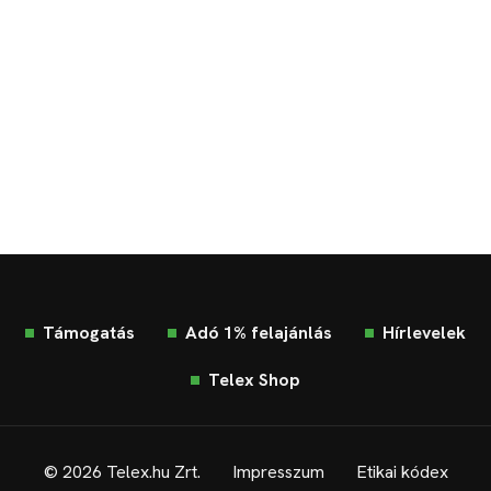
Támogatás
Adó 1% felajánlás
Hírlevelek
Telex Shop
© 2026 Telex.hu Zrt.
Impresszum
Etikai kódex