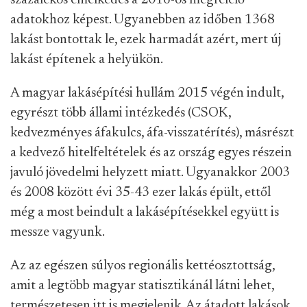
százalékos emelkedés a 2016-os megfelelő
adatokhoz képest. Ugyanebben az időben 1368
lakást bontottak le, ezek harmadát azért, mert új
lakást építenek a helyükön.
A magyar lakásépítési hullám 2015 végén indult,
egyrészt több állami intézkedés (CSOK,
kedvezményes áfakulcs, áfa-visszatérítés), másrészt
a kedvező hitelfeltételek és az ország egyes részein
javuló jövedelmi helyzett miatt. Ugyanakkor 2003
és 2008 között évi 35-43 ezer lakás épült, ettől
még a most beindult a lakásépítésekkel együtt is
messze vagyunk.
Az az egészen súlyos regionális kettéosztottság,
amit a legtöbb magyar statisztikánál látni lehet,
természetesen itt is megjelenik. Az átadott lakások