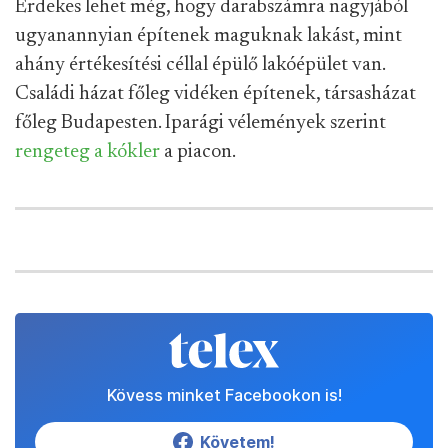
Érdekes lehet még, hogy darabszámra nagyjából
ugyanannyian építenek maguknak lakást, mint
ahány értékesítési céllal épülő lakóépület van.
Családi házat főleg vidéken építenek, társasházat
főleg Budapesten. Iparági vélemények szerint
rengeteg a kókler
a piacon.
Kövess minket Facebookon is!
Követem!