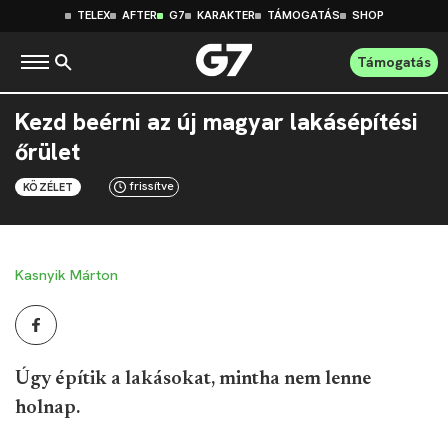
TELEX
AFTER
G7
KARAKTER
TÁMOGATÁS
SHOP
Támogatás
Kezd beérni az új magyar lakásépítési
őrület
frissítve
KÖZÉLET
Kasnyik Márton
Úgy építik a lakásokat, mintha nem lenne
holnap.