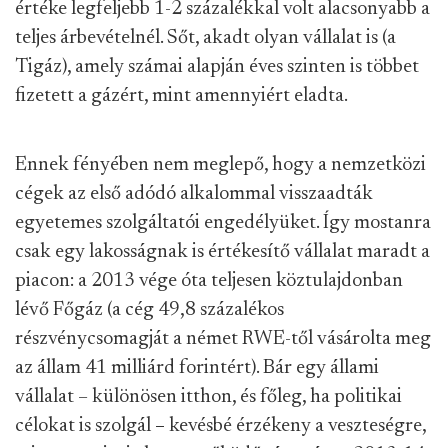
értéke legfeljebb 1-2 százalékkal volt alacsonyabb a
teljes árbevételnél. Sőt, akadt olyan vállalat is (a
Tigáz), amely számai alapján éves szinten is többet
fizetett a gázért, mint amennyiért eladta.
Ennek fényében nem meglepő, hogy a nemzetközi
cégek az első adódó alkalommal visszaadták
egyetemes szolgáltatói engedélyüket. Így mostanra
csak egy lakosságnak is értékesítő vállalat maradt a
piacon: a 2013 vége óta
teljesen köztulajdonban
lévő Főgáz (a cég 49,8 százalékos
részvénycsomagját a német RWE-től vásárolta meg
az állam 41 milliárd forintért). Bár egy állami
vállalat – különösen itthon, és főleg, ha politikai
célokat is szolgál
–
kevésbé érzékeny a veszteségre,