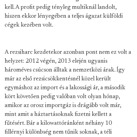
kell. A profit pedig tényleg multiknál landolt,
hiszen ekkor lényegében a teljes ágazat külföldi
cégek kezében volt.
A rezsiharc kezdetekor azonban pont nem ez volt a
helyzet: 2012 végén, 2013 elején ugyanis
hároméves csúcson álltak a nemzetközi árak. Így
már az első rezsicsökkentésnél közel került
egymáshoz az import és a lakossági ár, a második
kört követően pedig valóban volt olyan hónap,
amikor az orosz importgáz is drágább volt már,
mint amit a háztartásoknak fizetni kellett a
fűtésért. Bár a kilowattóránként néhány 10
fillérnyi különbség nem tűnik soknak, a téli