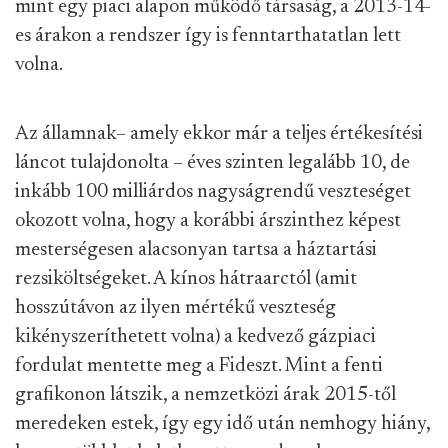
mint egy piaci alapon működő társaság, a 2013-14-
es árakon a rendszer így is fenntarthatatlan lett
volna.
Az államnak– amely ekkor már a teljes értékesítési
láncot tulajdonolta – éves szinten legalább 10, de
inkább 100 milliárdos nagyságrendű veszteséget
okozott volna, hogy a korábbi árszinthez képest
mesterségesen alacsonyan tartsa a háztartási
rezsiköltségeket. A kínos hátraarctól (amit
hosszútávon az ilyen mértékű veszteség
kikényszeríthetett volna) a kedvező gázpiaci
fordulat mentette meg a Fideszt. Mint a fenti
grafikonon látszik, a nemzetközi árak 2015-től
meredeken estek, így egy idő után nemhogy hiány,