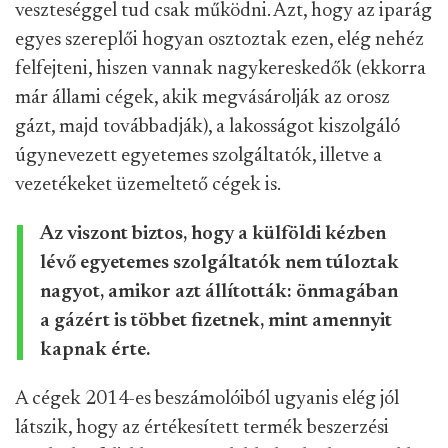
veszteséggel tud csak működni. Azt, hogy az iparág
egyes szereplői hogyan osztoztak ezen, elég nehéz
felfejteni, hiszen vannak nagykereskedők (ekkorra
már állami cégek, akik megvásárolják az orosz
gázt, majd továbbadják), a lakosságot kiszolgáló
úgynevezett egyetemes szolgáltatók, illetve a
vezetékeket üzemeltető cégek is.
Az viszont biztos, hogy a külföldi kézben
lévő egyetemes szolgáltatók nem túloztak
nagyot, amikor azt állították: önmagában
a gázért is többet fizetnek, mint amennyit
kapnak érte.
A cégek 2014-es beszámolóiból ugyanis elég jól
látszik, hogy az értékesített termék beszerzési