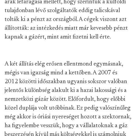
árak lefaragása mellett, hogy szerintük a külföldi
tulajdonban lévő szolgáltatók eddig talicskával
tolták ki a pénzt az országból. A cégek viszont azt
állították: az intézkedés miatt már kevesebb pénzt
kapnak a gázért, mint amit fizetni kell érte.
A két állítás elég erősen ellentmond egymásnak,
mégis van igazság mind a kettőben. A 2007 és
2012 közötti időszakban ugyanis sokszor valóban
jelentős különbség alakult ki a hazai lakossági és a
nemzetközi gázár között. Előfordult, hogy előbbi
közel duplája volt utóbbinak. Ez pedig valószínűleg
még akkor is óriási nyereséget hozott a szektornak,
ha figyelembe vesszük, hogy a vállalatoknak a gáz
beszerzésén kívül
más költségekkel is számolniuk