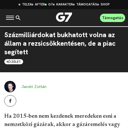
TELEX
AFTER
G7
KARAKTER
TÁMOGATÁS
SHOP
Támogatás
Százmilliárdokat bukhatott volna az
állam a rezsicsökkentésen, de a piac
segített
KÖZÉLET
Jandó Zoltán
Ha 2015-ben nem kezdenek meredeken esni a
nemzetközi gázárak, akkor a gázáremelés vagy