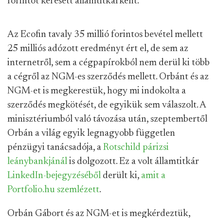
forintot keresett államtitkárként.
Az Ecofin tavaly 35 millió forintos bevétel mellett
25 milliós adózott eredményt ért el, de sem az
internetről, sem a cégpapírokból nem derül ki több
a cégről az NGM-es szerződés mellett. Orbánt és az
NGM-et is megkerestük, hogy mi indokolta a
szerződés megkötését, de egyikük sem válaszolt. A
minisztériumból való távozása után, szeptembertől
Orbán a világ egyik legnagyobb független
pénzügyi tanácsadója, a
Rotschild párizsi
leánybankjánál
is dolgozott. Ez a volt államtitkár
LinkedIn-bejegyzéséből
derült ki,
amit a
Portfolio.hu szemlézett
.
Orbán Gábort és az NGM-et is megkérdeztük,