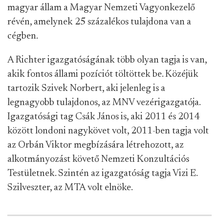
magyar állam a Magyar Nemzeti Vagyonkezelő
révén, amelynek 25 százalékos tulajdona van a
cégben.
A Richter igazgatóságának több olyan tagja is van,
akik fontos állami pozíciót töltöttek be. Közéjük
tartozik Szivek Norbert, aki jelenleg is a
legnagyobb tulajdonos, az MNV vezérigazgatója.
Igazgatósági tag Csák János is, aki 2011 és 2014
között londoni nagykövet volt, 2011-ben tagja volt
az Orbán Viktor megbízására létrehozott, az
alkotmányozást követő Nemzeti Konzultációs
Testületnek. Szintén az igazgatóság tagja Vizi E.
Szilveszter, az MTA volt elnöke.