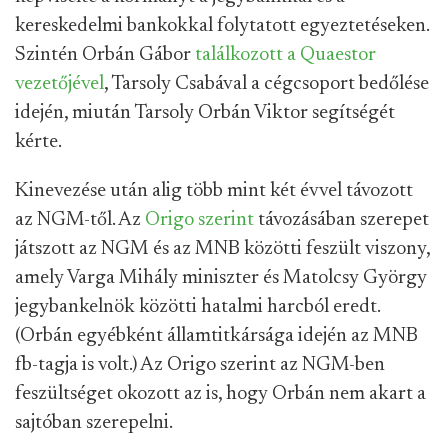
kereskedelmi bankokkal folytatott egyeztetéseken.
Szintén Orbán Gábor
találkozott a Quaestor
vezetőjével
, Tarsoly Csabával a cégcsoport bedőlése
idején, miután Tarsoly Orbán Viktor segítségét
kérte.
Kinevezése után alig több mint két évvel távozott
az NGM-től. Az
Origo szerint
távozásában szerepet
játszott az NGM és az MNB közötti feszült viszony,
amely Varga Mihály miniszter és Matolcsy György
jegybankelnök közötti hatalmi harcból eredt.
(Orbán egyébként államtitkársága idején az MNB
fb-tagja is volt.) Az Origo szerint az NGM-ben
feszültséget okozott az is, hogy Orbán nem akart a
sajtóban szerepelni.