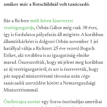
amikor már a Rotschildnál volt tanácsadó.
Bár a Richter
múlt héten kinevezett
vezérigazgatója
, Orbán Gábor még csak 38 éves,
így is fordulatos pályafutás áll mögötte. A korábban
államtitkárként is dolgozó Orbán november 1-jei
hatállyal váltja a Richtert 25 éve vezető Bogsch
Eriket, aki továbbra is az igazgatóság elnöke
marad. Összeszedtük, hogy mi jelent meg korábban
az új vezérigazgatóról, és azt is észrevettük, hogy
pár nappal minisztériumi távozása után cége
tanácsadói szerződést kötött a Nemzetgazdsági
Minisztériummal.
Önéletrajza szerint
egy
Soros-ösztöndíjas amerikai