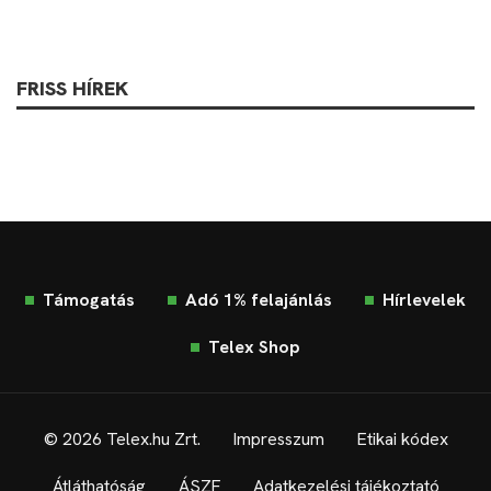
FRISS HÍREK
Támogatás
Adó 1% felajánlás
Hírlevelek
Telex Shop
© 2026 Telex.hu Zrt.
Impresszum
Etikai kódex
Átláthatóság
ÁSZF
Adatkezelési tájékoztató