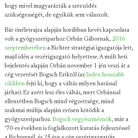
hogy mivel magyarázták a szerződés
szükségességét, de egyikük sem válaszolt.
Bár önéletrajza alapján korábban kevés kapcsolata
volt a gyógyszeriparhoz Orbán Gábornak,
2016
szeptemberében
a Richter stratégiai igazgatója lett,
majd idén a vezérigazgató-helyettese. A múlt heti
bejelentés alapján Orbán november 1-jén veszi át a
cég vezetését Bogsch Eriktől (az
Index hosszabb
cikkben
fejti ki, hogy a váltás milyen hatással
járhat). Ez azért lesz éles váltás, mert Orbánnal
ellentétben Bogsch mind végzettsége, mind
szakmai múltja alapján erősen kötődik a
gyógyszeriparhoz.
Bogsch vegyészmérnök
, már a
‘70-es években is foglalkozott kutatás-fejlesztéssel
a Richternél, és 25 éve a cég vezérigazgatója.