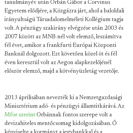
tanulmányév után Orbán Gábor a Corvinus
Egyetem elődjére, a Közgázra járt, ahol a baloldali
irányultságú Társadalomelméleti Kollégium tagja
volt. A pénzügy szakirány elvégzése után 2003 és
2007 között az MNB-nél volt elemző, leszámítva
fél évet, amikor a frankfurti Európai Központi
Banknál dolgozott. Ezt követően közel öt és fél
éven keresztül volt az Aegon alapkezelőjénél
először elemző, majd a kötvényüzletág vezetője.
2013 áprilisában nevezték ki a Nemzetgazdasági
Minisztérium adó- és pénzügyi államtitkárává. Az
Mfor szerint
Orbánnak fontos szerepe volt a
devizahiteles mentőcsomag kidolgozásában. Ő
képviselte a kormányt a jegybankkal és a