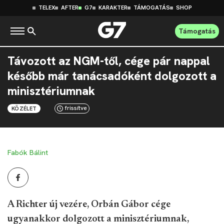
TELEX
AFTER
G7
KARAKTER
TÁMOGATÁS
SHOP
Támogatás
Távozott az NGM-től, cége pár nappal
később már tanácsadóként dolgozott a
minisztériumnak
frissítve
KÖZÉLET
Fabók Bálint
A Richter új vezére, Orbán Gábor cége
ugyanakkor dolgozott a minisztériumnak,