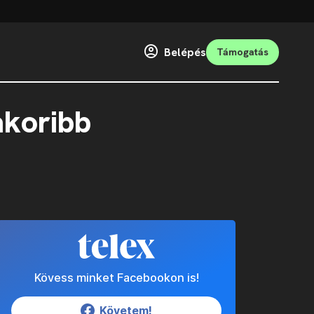
Belépés
Támogatás
akoribb
Kövess minket Facebookon is!
Követem!