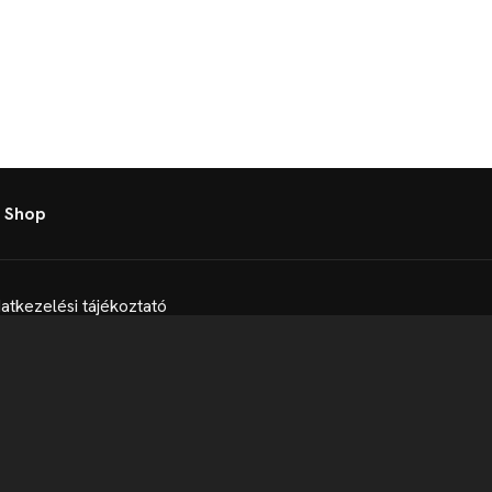
 Shop
atkezelési tájékoztató
t
Telex Sales