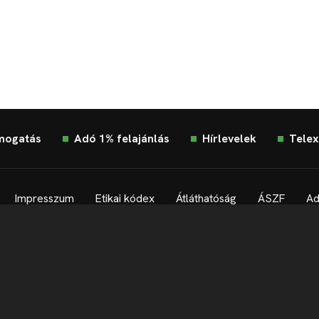
mogatás
Adó 1% felajánlás
Hírlevelek
Telex
Impresszum
Etikai kódex
Átláthatóság
ÁSZF
Ad
Süti beállítások
Szabályzatok
Kommentelési szabályza