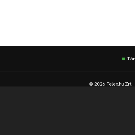
Tá
© 2026 Telex.hu Zrt.
Sütitájékoztató