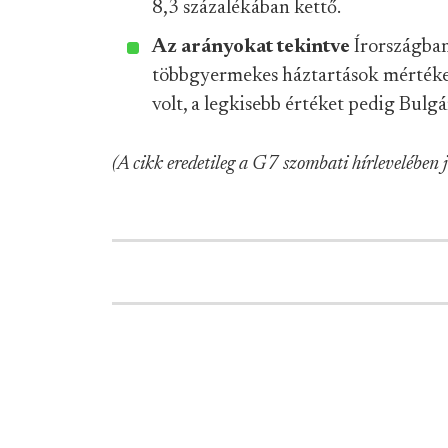
8,3 százalékában kettő.
Az arányokat tekintve
Írországban
többgyermekes háztartások mértéke
volt, a legkisebb értéket pedig Bulg
(A cikk eredetileg a G7 szombati hírlevelében 