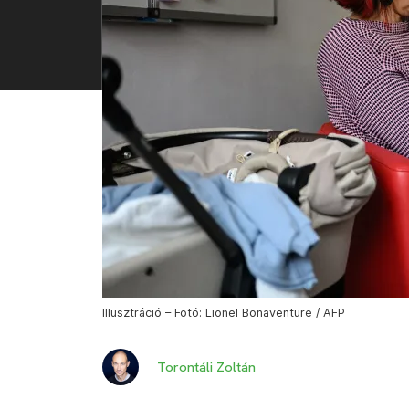
Illusztráció – Fotó: Lionel Bonaventure / AFP
Torontáli Zoltán