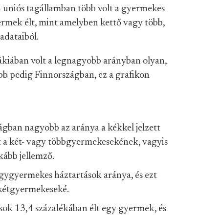
uniós tagállamban több volt a gyermekes
ermek élt, mint amelyben kettő vagy több,
adataiból.
kiában volt a legnagyobb arányban olyan,
ebb pedig Finnországban, ez a grafikon
gban nagyobb az aránya a kékkel jelzett
 a két- vagy többgyermekesekének, vagyis
kább jellemző.
 egygyermekes háztartások aránya, és ezt
 kétgyermekeseké.
ások 13,4 százalékában élt egy gyermek, és