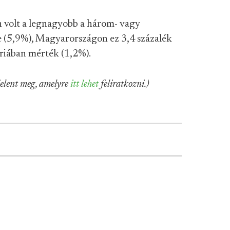
 volt a legnagyobb a három- vagy
 (5,9%), Magyarországon ez 3,4 százalék
áriában mérték (1,2%).
jelent meg, amelyre
itt lehet
feliratkozni.)