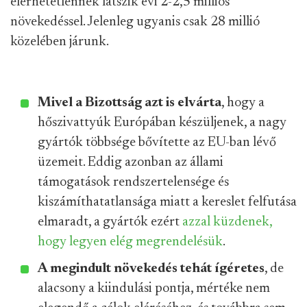
elérhetetlennek látszik évi 2-2,5 milliós
növekedéssel. Jelenleg ugyanis csak 28 millió
közelében járunk.
Mivel a Bizottság azt is elvárta
, hogy a
hőszivattyúk Európában készüljenek, a nagy
gyártók többsége bővítette az EU-ban lévő
üzemeit. Eddig azonban az állami
támogatások rendszertelensége és
kiszámíthatatlansága miatt a kereslet felfutása
elmaradt, a gyártók ezért
azzal küzdenek,
hogy legyen elég megrendelésük
.
A megindult növekedés tehát ígéretes
, de
alacsony a kiindulási pontja, mértéke nem