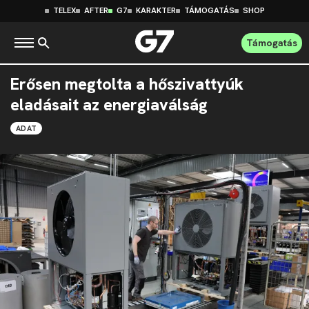
TELEX
AFTER
G7
KARAKTER
TÁMOGATÁS
SHOP
Támogatás
Erősen megtolta a hőszivattyúk
eladásait az energiaválság
ADAT