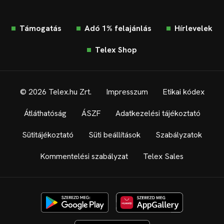
Támogatás
Adó 1% felajánlás
Hírlevelek
Telex Shop
© 2026 Telex.hu Zrt.
Impresszum
Etikai kódex
Átláthatóság
ÁSZF
Adatkezelési tájékoztató
Sütitájékoztató
Süti beállítások
Szabályzatok
Kommentelési szabályzat
Telex Sales