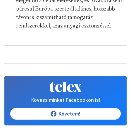
elegendő a célok eléréséhez, és továbbra sem
párosul Európa-szerte általános, hosszabb
távon is kiszámítható támogatási
rendszerekkel, azaz anyagi ösztönzéssel.
Kövess minket Facebookon is!
Követem!