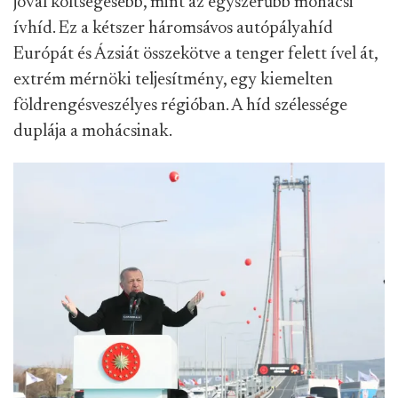
jóval költségesebb, mint az egyszerűbb mohácsi
ívhíd. Ez a kétszer háromsávos autópályahíd
Európát és Ázsiát összekötve a tenger felett ível át,
extrém mérnöki teljesítmény, egy kiemelten
földrengésveszélyes régióban. A híd szélessége
duplája a mohácsinak.