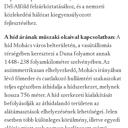
Dél-Alföld felzárkóztatásához, és a nemzeti
közlekedési hálózat kiegyensúlyozott
fejlesztéséhez.
A híd árának műszaki okaival kapcsolatban:
A
híd Mohács város belterületén, a vasútállomás
térségében keresztezi a Duna folyamot annak
1448+238 folyamkilométer szelvényében. Az
aszimmetrikusan elhelyezkedő, Mohács irányában
lévő főmeder és csatlakozó hullámtéri szakaszokat
teljes egészében áthidalja a hídszerkezet, melynek
hossza 756 méter. A híd szerkezeti kialakítását
befolyásolják az áthidalandó területen az
alátámasztások elhelyezésének lehetőségei. Jelen
esetben több különleges körülmény, illetve egyedi