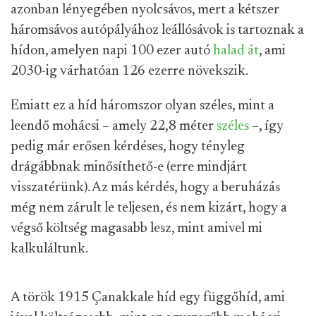
azonban lényegében nyolcsávos, mert a kétszer
háromsávos autópályához leállósávok is tartoznak a
hídon, amelyen napi 100 ezer autó
halad át
, ami
2030-ig várhatóan 126 ezerre növekszik.
Emiatt ez a híd háromszor olyan széles, mint a
leendő mohácsi – amely 22,8 méter
széles
–, így
pedig már erősen kérdéses, hogy tényleg
drágábbnak minősíthető-e (erre mindjárt
visszatérünk). Az más kérdés, hogy a beruházás
még nem zárult le teljesen, és nem kizárt, hogy a
végső költség magasabb lesz, mint amivel mi
kalkuláltunk.
A török 1915 Çanakkale híd egy függőhíd, ami