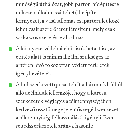
minőségű úthálózat, jobb parton hídépítésre
nehezen alkalmassá tehető beépített
környezet, a vasútállomás és iparterület közé
lehet csak szerelőteret létesíteni, mely csak
szakaszos szerelésre alkalmas.
A környezetvédelmi előírások betartása, az
építés alatt is minimalizálni szükséges az
ártéren lévő fokozottan védett területek
igénybevételét.
A híd szerkezettípusa, tehát a három ívhídból
álló acélhidak jellemzője, hogy a karcsú
szerkezetek végleges acélmennyiségében
kedvező össztömege jelentős segédszerkezeti
acélmennyiség felhasználását igényli. Ezen
segédszerkezetek aránya hasonló