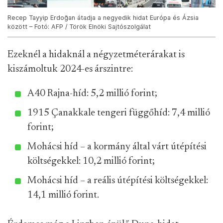
Recep Tayyip Erdoğan átadja a negyedik hidat Európa és Ázsia
között – Fotó: AFP / Török Elnöki Sajtószolgálat
Ezeknél a hidaknál a négyzetméterárakat is
kiszámoltuk 2024-es árszintre:
A40 Rajna-híd: 5,2 millió forint;
1915 Çanakkale tengeri függőhíd: 7,4 millió
forint;
Mohácsi híd – a kormány által várt útépítési
költségekkel: 10,2 millió forint;
Mohácsi híd – a reális útépítési költségekkel:
14,1 millió forint.