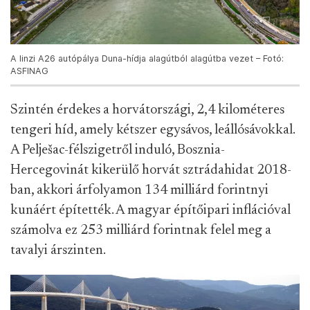
A linzi A26 autópálya Duna-hídja alagútból alagútba vezet – Fotó:
ASFINAG
Szintén érdekes a horvátországi, 2,4 kilométeres
tengeri híd, amely kétszer egysávos, leállósávokkal.
A Pelješac-félszigetről induló, Bosznia-
Hercegovinát kikerülő horvát sztrádahidat 2018-
ban, akkori árfolyamon 134 milliárd forintnyi
kunáért építették. A magyar építőipari inflációval
számolva ez 253 milliárd forintnak felel meg a
tavalyi árszinten.