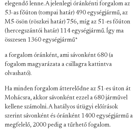
elegendő lenne. A jelenlegi óránkénti forgalom az
53-as főúton (tompai határ) 490 egységjármű, az
M5-ösön (röszkei határ) 756, míg az 51-es főúton
(hercegszántói határ) 114 egységjármű. Így ma
összesen 1360 egységjármű
*
a forgalom óránként, ami sávonként 680 (a
fogalom magyarázata a csillagra kattintva
olvasható).
Ha minden forgalom átterelődne az 51-es úton át
Mohácsra, akkor sávonként ezzel a 680 járművel
kellene számolni. A hatályos útügyi előírások
szerint sávonként és óránként 1400 egységjármű a
megfelelő, 2000 pedig a tűrhető fogalom.