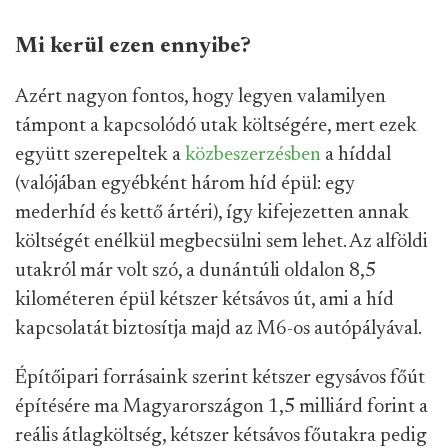
Mi kerül ezen ennyibe?
Azért nagyon fontos, hogy legyen valamilyen
támpont a kapcsolódó utak költségére, mert ezek
együtt szerepeltek a
közbeszerzésben
a híddal
(valójában egyébként három híd épül: egy
mederhíd és kettő ártéri), így kifejezetten annak
költségét enélkül megbecsülni sem lehet. Az alföldi
utakról már volt szó, a dunántúli oldalon 8,5
kilométeren épül kétszer kétsávos út, ami a híd
kapcsolatát biztosítja majd az M6-os autópályával.
Építőipari forrásaink szerint kétszer egysávos főút
építésére ma Magyarországon 1,5 milliárd forint a
reális átlagköltség, kétszer kétsávos főutakra pedig