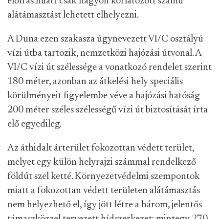
előírás miatt csak nagyon korlátozott számú
alátámasztást lehetett elhelyezni.
A Duna ezen szakasza úgynevezett VI/C osztályú
vízi útba tartozik, nemzetközi hajózási útvonal. A
VI/C vízi út szélessége a vonatkozó rendelet szerint
180 méter, azonban az átkelési hely speciális
körülményeit figyelembe véve a hajózási hatóság
200 méter széles szélességű vízi út biztosítását írta
elő egyedileg.
Az áthidalt árterület fokozottan védett terület,
melyet egy külön helyrajzi számmal rendelkező
földút szel ketté. Környezetvédelmi szempontok
miatt a fokozottan védett területen alátámasztás
nem helyezhető el, így jött létre a három, jelentős