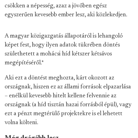
csökken a népesség, azaz a jövőben egész
egyszerűen kevesebb ember lesz, aki közlekedjen.
A magyar közigazgatás állapotáról is lehangoló
képet fest, hogy ilyen adatok tükrében döntés
születhetett a mohácsi híd kétszer kétsávos
megépítéséről.
*
Aki ezt a döntést meghozta, kárt okozott az
országnak, hiszen ez az állami források elpazarlása
– enélkül kevesebb hitelt kellene felvennie az
országnak (a híd tisztán hazai forrásból épül), vagy
ezt a pénzt megtérülő projektekre is el lehetett
volna költeni.