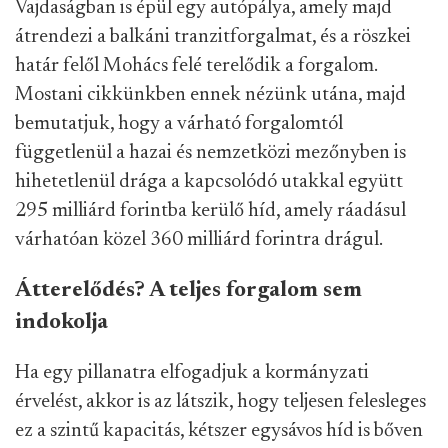
Vajdaságban is épül egy autópálya, amely majd
átrendezi a balkáni tranzitforgalmat, és a röszkei
határ felől Mohács felé terelődik a forgalom.
Mostani cikkünkben ennek nézünk utána, majd
bemutatjuk, hogy a várható forgalomtól
függetlenül a hazai és nemzetközi mezőnyben is
hihetetlenül drága a kapcsolódó utakkal együtt
295 milliárd forintba kerülő híd, amely ráadásul
várhatóan közel 360 milliárd forintra drágul.
Átterelődés? A teljes forgalom sem
indokolja
Ha egy pillanatra elfogadjuk a kormányzati
érvelést, akkor is az látszik, hogy teljesen felesleges
ez a szintű kapacitás, kétszer egysávos híd is bőven