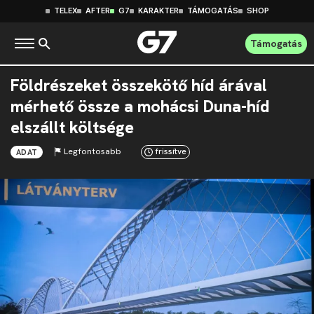
TELEX
AFTER
G7
KARAKTER
TÁMOGATÁS
SHOP
Támogatás
Földrészeket összekötő híd árával
mérhető össze a mohácsi Duna-híd
elszállt költsége
Legfontosabb
frissítve
ADAT