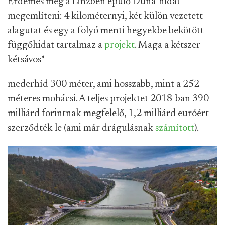
Érdemes még a Linzben épülő Duna-hidat
megemlíteni: 4 kilométernyi, két külön vezetett
alagutat és egy a folyó menti hegyekbe bekötött
függőhidat tartalmaz a
projekt
. Maga a kétszer
kétsávos
*
mederhíd 300 méter, ami hosszabb, mint a 252
méteres mohácsi. A teljes projektet 2018-ban 390
milliárd forintnak megfelelő, 1,2 milliárd euróért
szerződték le (ami már drágulásnak
számított
).