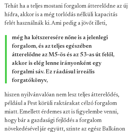
Tehát ha a teljes mostani forgalom átterelődne az új
hídra, akkor is a még torlódás nélküli kapacitás
felét használnák ki. Ami pedig a jövőt illeti,
még ha kétszeresére nőne is a jelenlegi
forgalom, és az teljes egészében
átterelődne az M5-ös és az 53-as út felől,
akkor is elég lenne irányonként egy
forgalmi sáv. Ez ráadásul irreális
forgatókönyv,
hiszen nyilvánvalóan nem lesz teljes átterelődés,
például a Pest körüli raktárakat célzó forgalom
miatt. Emellett érdemes azt is figyelembe venni,
hogy bár a gazdasági fejlődés a forgalom
növekedésével jár együtt, szinte az egész Balkánon