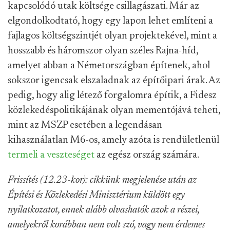
kapcsolódó utak költsége csillagászati. Már az
elgondolkodtató, hogy egy lapon lehet említeni a
fajlagos költségszintjét olyan projektekével, mint a
hosszabb és háromszor olyan széles Rajna-híd,
amelyet abban a Németországban építenek, ahol
sokszor igencsak elszaladnak az építőipari árak. Az
pedig, hogy alig létező forgalomra építik, a Fidesz
közlekedéspolitikájának olyan mementójává teheti,
mint az MSZP esetében a legendásan
kihasználatlan M6-os, amely azóta is rendületlenül
termeli a veszteséget
az egész ország számára.
Frissítés (12.23-kor): cikkünk megjelenése után az
Építési és Közlekedési Minisztérium küldött egy
nyilatkozatot, ennek alább olvashatók azok a részei,
amelyekről korábban nem volt szó, vagy nem érdemes