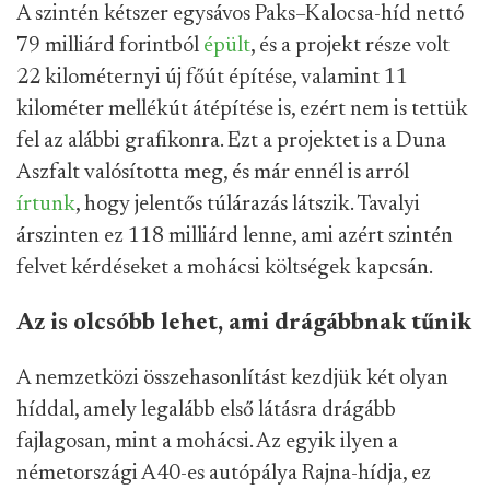
A szintén kétszer egysávos Paks–Kalocsa-híd nettó
79 milliárd forintból
épült
, és a projekt része volt
22 kilométernyi új főút építése, valamint 11
kilométer mellékút átépítése is, ezért nem is tettük
fel az alábbi grafikonra. Ezt a projektet is a Duna
Aszfalt valósította meg, és már ennél is arról
írtunk
, hogy jelentős túlárazás látszik. Tavalyi
árszinten ez 118 milliárd lenne, ami azért szintén
felvet kérdéseket a mohácsi költségek kapcsán.
Az is olcsóbb lehet, ami drágábbnak tűnik
A nemzetközi összehasonlítást kezdjük két olyan
híddal, amely legalább első látásra drágább
fajlagosan, mint a mohácsi. Az egyik ilyen a
németországi A40-es autópálya Rajna-hídja, ez