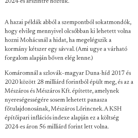
2024-es árszintre hoztuk.
A hazai példák abból a szempontból sokatmondók,
hogy elvileg mennyivel olcsóbban ki lehetett volna
hozni Mohácsnál a hidat, ha megelégszik a
kormány kétszer egy sávval. (Ami ugye a várható
forgalom alapján bőven elég lenne.)
Komáromnál a szlovák–magyar Duna-híd 2017 és
2020 között 28 milliárd forintból épült meg, és az a
Mészáros és Mészáros Kft. építette, amelynek
nyereségességére sosem lehetett panasza
főtulajdonosának, Mészáros Lőrincnek. A KSH
építőipari inflációs indexe alapján ez a költség
2024-es áron 56 milliárd forint lett volna.