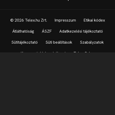
© 2026 Telex.hu Zrt.
Impresszum
Etikai kódex
Átláthatóság
ÁSZF
Adatkezelési tájékoztató
Sütitájékoztató
Süti beállítások
Szabályzatok
Kommentelési szabályzat
Telex Sales