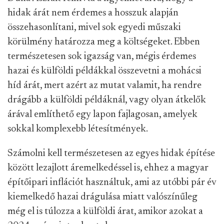
hidak árát nem érdemes a hosszuk alapján
összehasonlítani, mivel sok egyedi műszaki
körülmény határozza meg a költségeket. Ebben
természetesen sok igazság van, mégis érdemes
hazai és külföldi példákkal összevetni a mohácsi
híd árát, mert azért az mutat valamit, ha rendre
drágább a külföldi példáknál, vagy olyan átkelők
árával említhető egy lapon fajlagosan, amelyek
sokkal komplexebb létesítmények.
Számolni kell természetesen az egyes hidak építése
között lezajlott áremelkedéssel is, ehhez a magyar
építőipari inflációt használtuk, ami az utóbbi pár év
kiemelkedő hazai drágulása miatt valószínűleg
még el is túlozza a külföldi árat, amikor azokat a