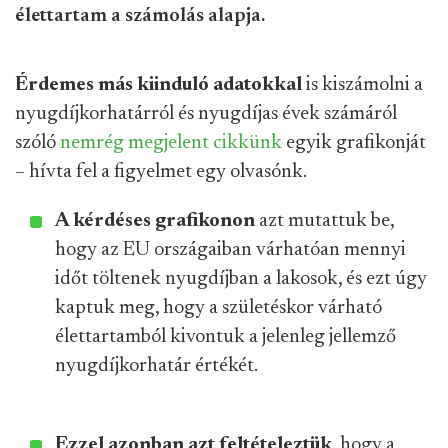
élettartam a számolás alapja.
Érdemes más kiinduló adatokkal
is kiszámolni a
nyugdíjkorhatárról és nyugdíjas évek számáról
szóló
nemrég megjelent cikkünk
egyik grafikonját
– hívta fel a figyelmet egy olvasónk.
A kérdéses grafikonon
azt mutattuk be,
hogy az EU országaiban várhatóan mennyi
időt töltenek nyugdíjban a lakosok, és ezt úgy
kaptuk meg, hogy a születéskor várható
élettartamból kivontuk a jelenleg jellemző
nyugdíjkorhatár értékét.
Ezzel azonban azt feltételeztük
, hogy a