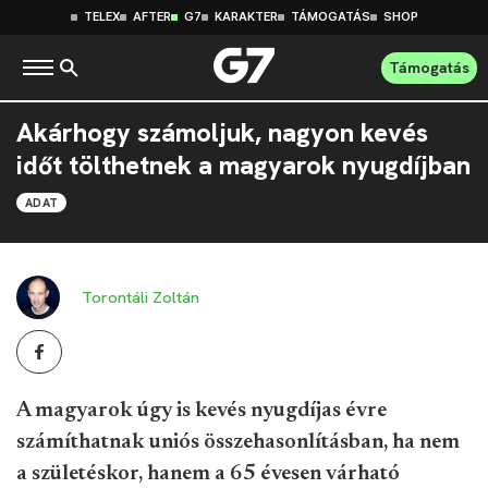
TELEX
AFTER
G7
KARAKTER
TÁMOGATÁS
SHOP
Támogatás
Akárhogy számoljuk, nagyon kevés
időt tölthetnek a magyarok nyugdíjban
ADAT
Torontáli Zoltán
A magyarok úgy is kevés nyugdíjas évre
számíthatnak uniós összehasonlításban, ha nem
a születéskor, hanem a 65 évesen várható