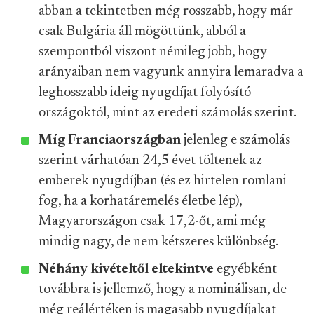
abban a tekintetben még rosszabb, hogy már
csak Bulgária áll mögöttünk, abból a
szempontból viszont némileg jobb, hogy
arányaiban nem vagyunk annyira lemaradva a
leghosszabb ideig nyugdíjat folyósító
országoktól, mint az eredeti számolás szerint.
Míg Franciaországban
jelenleg e számolás
szerint várhatóan 24,5 évet töltenek az
emberek nyugdíjban (és ez hirtelen romlani
fog, ha a korhatáremelés életbe lép),
Magyarországon csak 17,2-őt, ami még
mindig nagy, de nem kétszeres különbség.
Néhány kivételtől eltekintve
egyébként
továbbra is jellemző, hogy a nominálisan, de
még reálértéken is magasabb nyugdíjakat