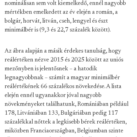
nominálisan sem volt kiemelkedő, ennél nagyobb
mértékben emelkedett az év elején a román, a
bolgár, horvát, litván, cseh, lengyel és észt
minimálbér is (9,3 és 22,7 százalék között).
Az ábra alapján a másik érdekes tanulság, hogy
reálértéken nézve 2015 és 2025 között az uniós
mezőnyben is jelentősnek – a hatodik
legnagyobbnak – számít a magyar minimálbér
reálértékének 66 százalékos növekedése. A lista
elején ennél ugyanakkor jóval nagyobb
növekményeket találhatunk, Romániában például
178, Litvániában 133, Bulgáriában pedig 117
százalékkal nőttek a legkisebb bérek reálértéken,
miközben Franciaországban, Belgiumban szinte