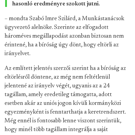
hasonló eredményre szokott jutni.
– mondta Szabó Imre Szilárd, a Munkástanácsok
ügyvezető alelnöke. Szerinte az elfogadott
hároméves megállapodást azonban biztosan nem
érintené, ha a bíróság úgy dönt, hogy eltörli az
irányelvet.
Az említett jelentés szerzői szerint ha a bíróság az
eltörlésről döntene, az még nem feltétlenül
jelentené az irányelv végét, ugyanis az a 24
tagállam, amely eredetileg támogatta, adott
esetben akár az uniós jogon kívüli kormányközi
egyezményként is fenntarthatja a keretrendszert.
Még ennél is fontosabb lenne viszont szerintük,
hogy minél több tagállam integrálja a saját