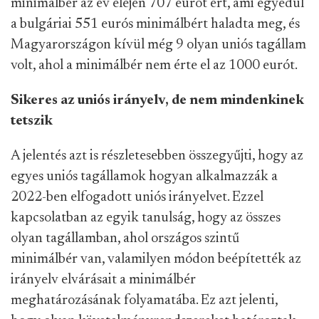
minimálbér az év elején 707 eurót ért, ami egyedül
a bulgáriai 551 eurós minimálbért haladta meg, és
Magyarországon kívül még 9 olyan uniós tagállam
volt, ahol a minimálbér nem érte el az 1000 eurót.
Sikeres az uniós irányelv, de nem mindenkinek
tetszik
A jelentés azt is részletesebben összegyűjti, hogy az
egyes uniós tagállamok hogyan alkalmazzák a
2022-ben elfogadott uniós irányelvet. Ezzel
kapcsolatban az egyik tanulság, hogy az összes
olyan tagállamban, ahol országos szintű
minimálbér van, valamilyen módon beépítették az
irányelv elvárásait a minimálbér
meghatározásának folyamatába. Ez azt jelenti,