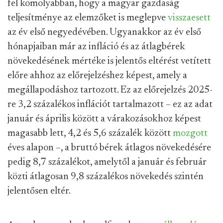
fel komolyabban, hogy a magyar gazdaság
teljesítménye az elemzőket is meglepve
visszaesett
az év első negyedévében. Ugyanakkor az év első
hónapjaiban már az infláció és az átlagbérek
növekedésének mértéke is jelentős eltérést vetített
előre ahhoz az előrejelzéshez képest, amely a
megállapodáshoz tartozott. Ez az előrejelzés 2025-
re 3,2 százalékos inflációt tartalmazott – ez az adat
január és április között a várakozásokhoz képest
magasabb lett, 4,2 és 5,6 százalék között
mozgott
éves alapon –, a bruttó bérek átlagos növekedésére
pedig 8,7 százalékot, amelytől a január és február
közti átlagosan 9,8 százalékos növekedés szintén
jelentősen eltér.