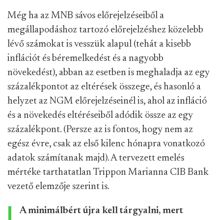
Még ha az MNB sávos előrejelzéseiből a
megállapodáshoz tartozó előrejelzéshez közelebb
lévő számokat is vesszük alapul (tehát a kisebb
inflációt és béremelkedést és a nagyobb
növekedést), abban az esetben is meghaladja az egy
százalékpontot az eltérések összege, és hasonló a
helyzet az NGM előrejelzéseinél is, ahol az infláció
és a növekedés eltéréseiből adódik össze az egy
százalékpont. (Persze az is fontos, hogy nem az
egész évre, csak az első kilenc hónapra vonatkozó
adatok számítanak majd). A tervezett emelés
mértéke tarthatatlan Trippon Marianna CIB Bank
vezető elemzője szerint is.
A minimálbért újra kell tárgyalni, mert