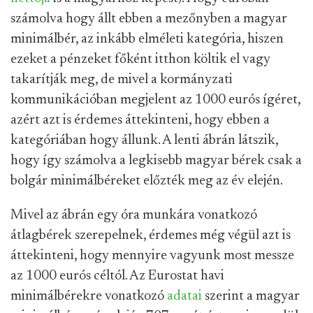
számolva hogy állt ebben a mezőnyben a magyar
minimálbér, az inkább elméleti kategória, hiszen
ezeket a pénzeket főként itthon költik el vagy
takarítják meg, de mivel a kormányzati
kommunikációban megjelent az 1000 eurós ígéret,
azért azt is érdemes áttekinteni, hogy ebben a
kategóriában hogy állunk. A lenti ábrán látszik,
hogy így számolva a legkisebb magyar bérek csak a
bolgár minimálbéreket előzték meg az év elején.
Mivel az ábrán egy óra munkára vonatkozó
átlagbérek szerepelnek, érdemes még végül azt is
áttekinteni, hogy mennyire vagyunk most messze
az 1000 eurós céltól. Az Eurostat havi
minimálbérekre vonatkozó
adatai
szerint a magyar