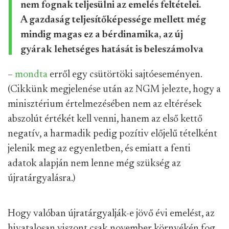
nem fognak teljesülni az emelés feltételei.
A gazdaság teljesítőképessége mellett még
mindig magas ez a bérdinamika, az új
gyárak lehetséges hatását is beleszámolva
–
mondta
erről egy csütörtöki sajtóeseményen.
(Cikkünk megjelenése után az NGM jelezte, hogy a
minisztérium értelmezésében nem az eltérések
abszolút értékét kell venni, hanem az első kettő
negatív, a harmadik pedig pozítiv előjelű tételként
jelenik meg az egyenletben, és emiatt a fenti
adatok alapján nem lenne még szükség az
újratárgyalásra.)
Hogy valóban újratárgyalják-e jövő évi emelést, az
hivatalosan viszont csak november környékén fog