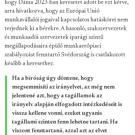
hogy Dánia 2023-ban keresetet adott be ezt kérve,
arra hivatkozva, hogy az Európai Unió
munkavállalói jogaival kapcsolatos hatáskörei nem
terjednek ki a bérekre. A hasonló, szakszervezetek
és munkaadói szervezetek iparági szintű
megállapodásaira épülő munkaerőpiaci
szabályozást fenntartó Svédország is csatlakozott
később a keresethez.
Ha a bíróság úgy döntene, hogy
megsemmisíti az irányelvet, az még nem
jelentené azt, hogy a tagállamok az
irányelv alapján elfogadott intézkedéseit is
vissza kellene vonni, ezeket ugyanis
tagállami szinten fenn lehetne tartani. Ha
viszont fenntartaná, azzal azt az elvet