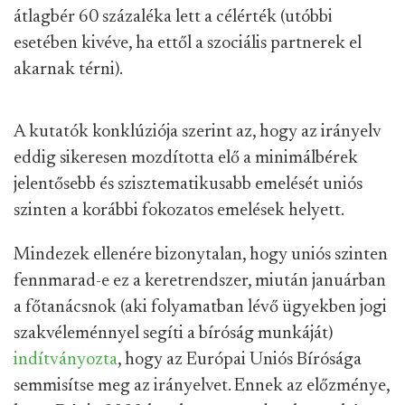
átlagbér 60 százaléka lett a célérték (utóbbi
esetében kivéve, ha ettől a szociális partnerek el
akarnak térni).
A kutatók konklúziója szerint az, hogy az irányelv
eddig sikeresen mozdította elő a minimálbérek
jelentősebb és szisztematikusabb emelését uniós
szinten a korábbi fokozatos emelések helyett.
Mindezek ellenére bizonytalan, hogy uniós szinten
fennmarad-e ez a keretrendszer, miután januárban
a főtanácsnok (aki folyamatban lévő ügyekben jogi
szakvéleménnyel segíti a bíróság munkáját)
indítványozta
, hogy az Európai Uniós Bírósága
semmisítse meg az irányelvet. Ennek az előzménye,