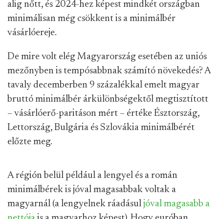
alig nőtt, és 2024-hez képest mindkét országban
minimálisan még csökkent is a minimálbér
vásárlóereje.
De mire volt elég Magyarország esetében az uniós
mezőnyben is tempósabbnak számító növekedés? A
tavaly decemberben 9 százalékkal emelt magyar
bruttó minimálbér árkülönbségektől megtisztított
– vásárlóerő-paritáson mért – értéke Észtország,
Lettország, Bulgária és Szlovákia minimálbérét
előzte meg.
A régión belül például a lengyel és a román
minimálbérek is jóval magasabbak voltak a
magyarnál (a lengyelnek ráadásul
jóval magasabb a
nettója
is a magyarhoz képest). Hogy euróban