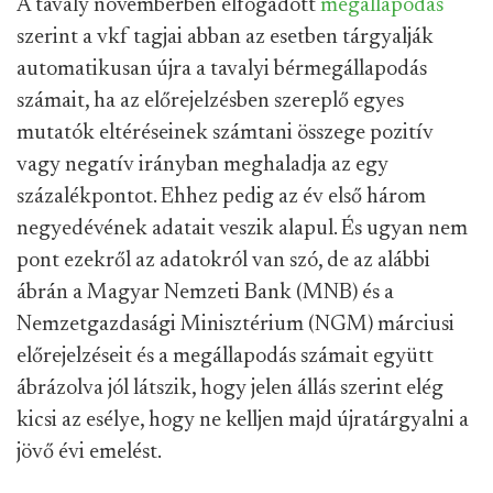
A tavaly novemberben elfogadott
megállapodás
szerint a vkf tagjai abban az esetben tárgyalják
automatikusan újra a tavalyi bérmegállapodás
számait, ha az előrejelzésben szereplő egyes
mutatók eltéréseinek számtani összege pozitív
vagy negatív irányban meghaladja az egy
százalékpontot. Ehhez pedig az év első három
negyedévének adatait veszik alapul. És ugyan nem
pont ezekről az adatokról van szó, de az alábbi
ábrán a Magyar Nemzeti Bank (MNB) és a
Nemzetgazdasági Minisztérium (NGM) márciusi
előrejelzéseit és a megállapodás számait együtt
ábrázolva jól látszik, hogy jelen állás szerint elég
kicsi az esélye, hogy ne kelljen majd újratárgyalni a
jövő évi emelést.