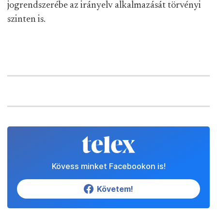
jogrendszerébe az irányelv alkalmazását törvényi
szinten is.
Kövess minket Facebookon is!
Követem!