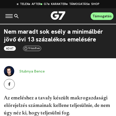
TELEX
AFTER
G7
KARAKTER
TÁMOGATÁS
SHOP
Támogatás
Nem maradt sok esély a minimálbér
jövő évi 13 százalékos emelésére
frissítve
ADAT
Stubnya Bence
Az emeléshez a tavaly készült makrogazdasági
előrejelzés számainak kellene teljesülnie, de nem
úgy néz ki, hogy teljesülni fog.