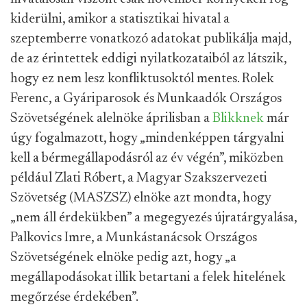
kiderülni, amikor a statisztikai hivatal a
szeptemberre vonatkozó adatokat publikálja majd,
de az érintettek eddigi nyilatkozataiból az látszik,
hogy ez nem lesz konfliktusoktól mentes. Rolek
Ferenc, a Gyáriparosok és Munkaadók Országos
Szövetségének alelnöke áprilisban a
Blikknek
már
úgy fogalmazott, hogy „mindenképpen tárgyalni
kell a bérmegállapodásról az év végén”, miközben
például Zlati Róbert, a Magyar Szakszervezeti
Szövetség (MASZSZ) elnöke azt mondta, hogy
„nem áll érdekükben” a megegyezés újratárgyalása,
Palkovics Imre, a Munkástanácsok Országos
Szövetségének elnöke pedig azt, hogy „a
megállapodásokat illik betartani a felek hitelének
megőrzése érdekében”.