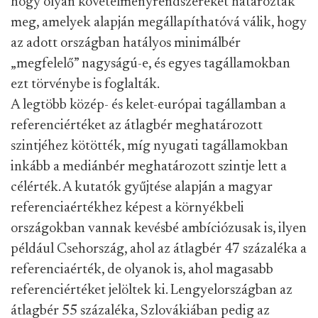
hogy olyan követelményrendszereket határoztak
meg, amelyek alapján megállapíthatóvá válik, hogy
az adott országban hatályos minimálbér
„megfelelő” nagyságú-e, és egyes tagállamokban
ezt törvénybe is foglalták.
A legtöbb közép- és kelet-európai tagállamban a
referenciértéket az átlagbér meghatározott
szintjéhez kötötték, míg nyugati tagállamokban
inkább a mediánbér meghatározott szintje lett a
célérték. A kutatók gyűjtése alapján a magyar
referenciaértékhez képest a környékbeli
országokban vannak kevésbé ambíciózusak is, ilyen
például Csehország, ahol az átlagbér 47 százaléka a
referenciaérték, de olyanok is, ahol magasabb
referenciértéket jelöltek ki. Lengyelországban az
átlagbér 55 százaléka, Szlovákiában pedig az