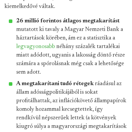
kiemelkedővé váltak.
26 millió forintos átlagos megtakarítást
mutatott ki tavaly a Magyar Nemzeti Bank a
háztartások körében, ám ez a statisztika a
legvagyonosabb
néhány százalék tartalékai
miatt adódott, ugyanis a lakosság döntő része
számára a spórolásnak még csak a lehetősége
sem adott.
A megtakarítani tudó rétegek
ráadásul az
állam adósságpolitikájából is sokat
profitálhattak, az inflációkövető állampapírok
komoly hozammal kecsegtettek, így
rendkívül népszerűek lettek (a kötvények
kiugró súlya a magyarországi megtakarítások