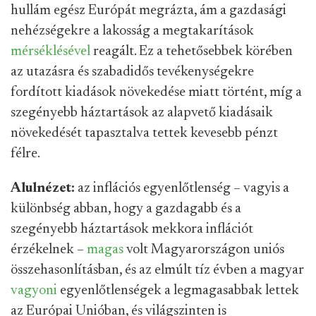
hullám egész Európát megrázta, ám a gazdasági
nehézségekre a lakosság a megtakarítások
mérséklésével
reagált. Ez a tehetősebbek körében
az utazásra és szabadidős tevékenységekre
fordított kiadások növekedése miatt történt, míg a
szegényebb háztartások az alapvető kiadásaik
növekedését tapasztalva tettek kevesebb pénzt
félre.
Alulnézet:
az inflációs egyenlőtlenség – vagyis a
különbség abban, hogy a gazdagabb és a
szegényebb háztartások mekkora inflációt
érzékelnek –
magas
volt Magyarországon uniós
összehasonlításban, és az elmúlt tíz évben a magyar
vagyoni
egyenlőtlenségek a legmagasabbak lettek
az Európai Unióban, és világszinten is