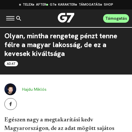
TELEX
AFTER
G7
KARAKTER
TÁMOGATÁS
SHOP
Támogatás
Olyan, mintha rengeteg pénzt tenne
félre a magyar lakosság, de ez a
kevesek kiváltsága
ADAT
Hajdu Miklós
Egészen nagy a megtakarítási kedv
Magyarországon, de az adat mögött sajátos