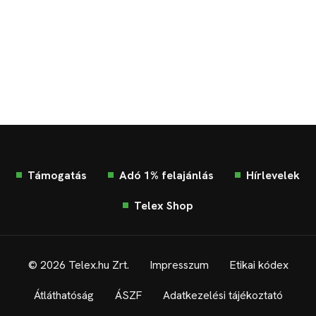
Támogatás
Adó 1% felajánlás
Hírlevelek
Telex Shop
© 2026 Telex.hu Zrt.
Impresszum
Etikai kódex
Átláthatóság
ÁSZF
Adatkezelési tájékoztató